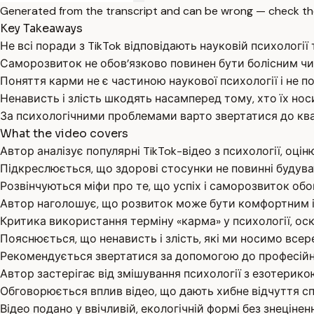
Generated from the transcript and can be wrong — check th
Key Takeaways
Не всі поради з TikTok відповідають науковій психології 
Саморозвиток не обов’язково повинен бути болісним чи
Поняття карми не є частиною наукової психології і не 
Ненависть і злість шкодять насамперед тому, хто їх носи
За психологічними проблемами варто звертатися до квалі
What the video covers
Автор аналізує популярні TikTok-відео з психології, оцін
Підкреслюється, що здорові стосунки не повинні будува
Розвінчуються міфи про те, що успіх і саморозвиток обов
Автор наголошує, що розвиток може бути комфортним і 
Критика використання терміну «карма» у психології, оскі
Пояснюється, що ненависть і злість, які ми носимо всер
Рекомендується звертатися за допомогою до професійни
Автор застерігає від змішування психології з езотерик
Обговорюється вплив відео, що дають хибне відчуття сп
Відео подано у ввічливій, екологічній формі без знецінен