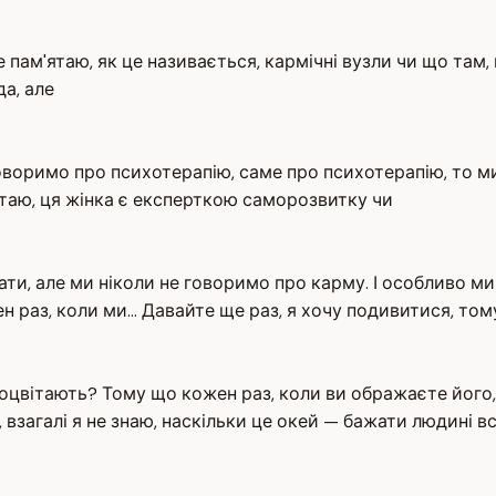
не пам'ятаю, як це називається, кармічні вузли чи що там, 
да, але
говоримо про психотерапію, саме про психотерапію, то 
ятаю, ця жінка є експерткою саморозвитку чи
и, але ми ніколи не говоримо про карму. І особливо ми н
 раз, коли ми... Давайте ще раз, я хочу подивитися, том
роцвітають? Тому що кожен раз, коли ви ображаєте його,
 взагалі я не знаю, наскільки це окей — бажати людині в