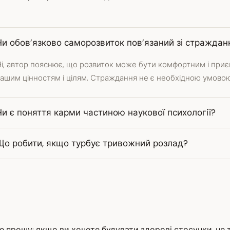
Чи обов’язково саморозвиток пов’язаний зі стражда
і, автор пояснює, що розвиток може бути комфортним і приєм
ашим цінностям і цілям. Страждання не є необхідною умовою
Чи є поняття карми частиною наукової психології?
Що робити, якщо турбує тривожний розлад?
е прошу: якщо ви хочете будувати здорові стосунки, не тр