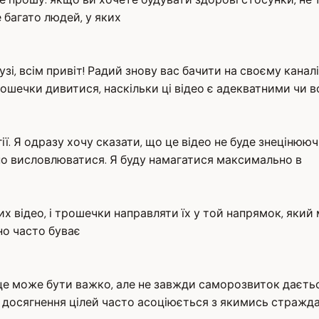
 багато людей, у яких
зі, всім привіт! Радий знову вас бачити на своєму каналі
 трошечки дивитися, наскільки ці відео є адекватними чи 
ї. Я одразу хочу сказати, що це відео не буде знецінюючи
но висловлюватися. Я буду намагатися максимально в
их відео, і трошечки направляти їх у той напрямок, який
но часто буває
 може бути важко, але не завжди саморозвиток дається ч
е, досягнення цілей часто асоціюється з якимись стражд