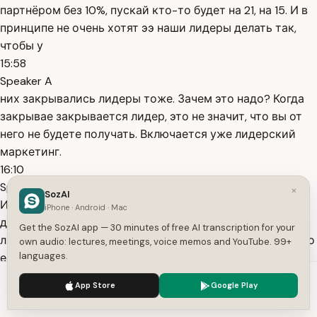
партнёром без 10%, пускай кто-то будет на 21, на 15. И в
принципе не очень хотят ээ наши лидеры делать так,
чтобы у
15:58
Speaker A
них закрывались лидеры тоже. Зачем это надо? Когда
закрывае закрывается лидер, это не значит, что вы от
него не будете получать. Включается уже лидерский
маркетинг.
16:10
Speaker A
×
SozAI
И, ээ, все вы, наверное, табличку уже знаете. Вот когда
iPhone · Android · Mac
до бронзы у нас 7 6, да, вы получаете три линии от
Get the SozAI app — 30 minutes of free AI transcription for your
лидеров, ээ, бронза получает 8 63, ну и так далее, да? То
own audio: lectures, meetings, voice memos and YouTube. 99+
languages.
есть мы все лидеры, которые у вас закрываются, если
мы тут
We use cookies to enhance your experience.
Privacy Policy
App Store
Google Play
16:28
Accept
Settings
Speaker A