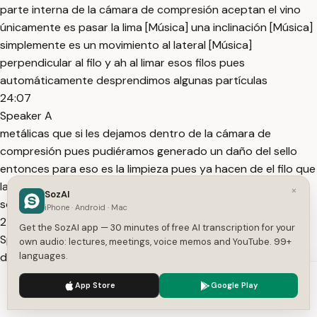
parte interna de la cámara de compresión aceptan el vino
únicamente es pasar la lima [Música] una inclinación [Música]
simplemente es un movimiento al lateral [Música]
perpendicular al filo y ah al limar esos filos pues
automáticamente desprendimos algunas partículas
24:07
Speaker A
metálicas que si les dejamos dentro de la cámara de
compresión pues pudiéramos generado un daño del sello
entonces para eso es la limpieza pues ya hacen de el filo que
las ranuras tenemos que los máquina dos grandes
×
SozAI
solamente falta sentar los hilos
iPhone · Android · Mac
24:34
Get the SozAI app — 30 minutes of free AI transcription for your
Speaker A
own audio: lectures, meetings, voice memos and YouTube. 99+
de los mejorados pequeños [Música] solo podemos hacer
languages.
por la parte interna [Música] ah introducimos nuestro dedo
We use cookies to enhance your experience.
Privacy Policy
App Store
Google Play
a donde podamos hasta donde podamos entrar con la
Accept
Settings
intención de sentir el maquinado si ya está redondeados y