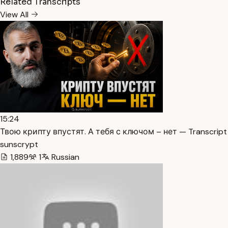
Related Transcripts
View All
15:24
Твою крипту впустят. А тебя с ключом – нет — Transcript
sunscrypt
1,889
1
Russian