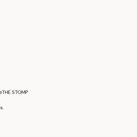
е
THE STOMP
s.