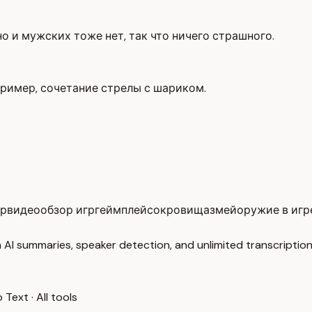
о и мужских тоже нет, так что ничего страшного.
ример, сочетание стрелы с шариком.
р
видеообзор игр
геймплей
сокровища
змей
оружие в игр
 AI summaries, speaker detection, and unlimited transcription
o Text
·
All tools