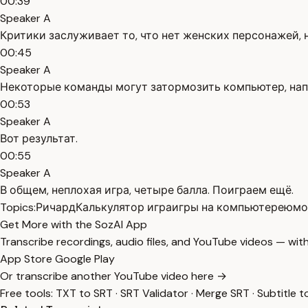
00:39
Speaker A
Критики заслуживает то, что нет женских персонажей, н
00:45
Speaker A
Некоторые команды могут затормозить компьютер, нап
00:53
Speaker A
Вот результат.
00:55
Speaker A
В общем, неплохая игра, четыре балла. Поиграем ещё.
Topics:
Ричард
Калькулятор игра
игры на компьютере
юмо
Get More with the SozAI App
Transcribe recordings, audio files, and YouTube videos — with
App Store
Google Play
Or transcribe another YouTube video here →
Free tools:
TXT to SRT
·
SRT Validator
·
Merge SRT
·
Subtitle t