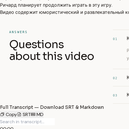
Ричард планирует продолжить играть в эту игру.
Видео содержит юмористический и развлекательный ко
ANSWERS
01
Questions
Р
about this video
у
02
03
Full Transcript — Download SRT & Markdown
Copy
SRT
MD
00:00