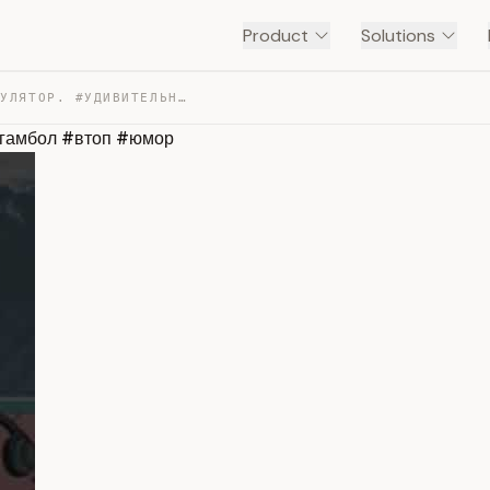
Product
Solutions
РИЧАРД ИГРАЕТ В КАЛЬКУЛЯТОР. #УДИВИТЕЛЬНЫЙМИРГАМБОЛА #Г… — TRANSCRIPT
#гамбол #втоп #юмор