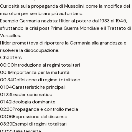
Curiosità sulla propaganda di Mussolini, come la modifica dei
microfoni per sembrare più autoritario.
Esempio Germania nazista: Hitler al potere dal 1933 al 1945,
sfruttando la crisi post Prima Guerra Mondiale e il Trattato di
Versailles.
Hitler prometteva di riportare la Germania alla grandezza e
risolvere la disoccupazione.
Chapters
00:00
Introduzione ai regimi totalitari
00:19
Importanza per la maturità
00:34
Definizione di regime totalitario
01:04
Caratteristiche principali
01:23
Leader carismatico
01:42
Ideologia dominante
02:30
Propaganda e controllo media
03:06
Repressione del dissenso
03:39
Esempi di regimi totalitari
03:55
Italia fascista