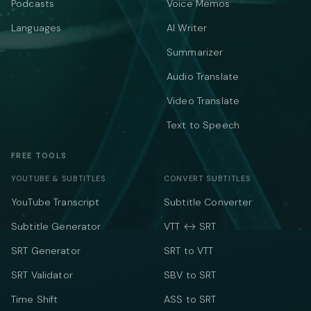
Podcasts
Voice Memos
Languages
AI Writer
Summarizer
Audio Translate
Video Translate
Text to Speech
FREE TOOLS
YOUTUBE & SUBTITLES
CONVERT SUBTITLES
YouTube Transcript
Subtitle Converter
Subtitle Generator
VTT ↔ SRT
SRT Generator
SRT to VTT
SRT Validator
SBV to SRT
Time Shift
ASS to SRT