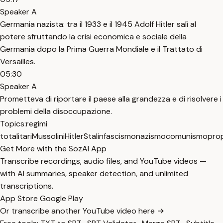
Speaker A
Germania nazista: tra il 1933 e il 1945 Adolf Hitler salì al
potere sfruttando la crisi economica e sociale della
Germania dopo la Prima Guerra Mondiale e il Trattato di
Versailles.
05:30
Speaker A
Prometteva di riportare il paese alla grandezza e di risolvere i
problemi della disoccupazione.
Topics:
regimi
totalitari
Mussolini
Hitler
Stalin
fascismo
nazismo
comunismo
pro
Get More with the SozAI App
Transcribe recordings, audio files, and YouTube videos —
with AI summaries, speaker detection, and unlimited
transcriptions.
App Store
Google Play
Or transcribe another YouTube video here →