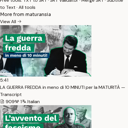
Free tools:
TXT to SRT
·
SRT Validator
·
Merge SRT
·
Subtitle
to Text
·
All tools
More from maturansia
View All
5:41
LA GUERRA FREDDA in meno di 10 MINUTI per la MATURITÀ —
Transcript
909
1
Italian