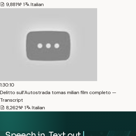
9,881
1
Italian
1:30:10
Delitto sull’Autostrada tomas milian film completo —
Transcript
8,262
1
Italian
Speech in. Text out.