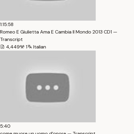
1:15:58
Romeo E Giulietta Ama E Cambia Il Mondo 2013 CD1 —
Transcript
4,449
1
Italian
5:40
come muore un uomo d’onore — Transcript