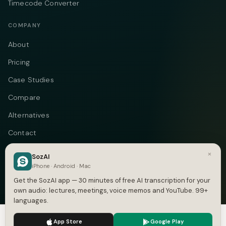
Timecode Converter
COMPANY
About
Pricing
Case Studies
Compare
Alternatives
Contact
Blog
×
SozAI
iPhone · Android · Mac
Privacy
Get the SozAI app — 30 minutes of free AI transcription for your
Terms
own audio: lectures, meetings, voice memos and YouTube. 99+
languages.
DMCA
We use cookies to enhance your experience.
Privacy Policy
App Store
Google Play