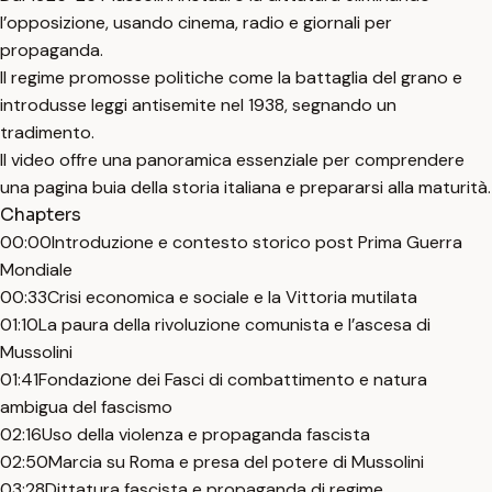
l’opposizione, usando cinema, radio e giornali per
propaganda.
Il regime promosse politiche come la battaglia del grano e
introdusse leggi antisemite nel 1938, segnando un
tradimento.
Il video offre una panoramica essenziale per comprendere
una pagina buia della storia italiana e prepararsi alla maturità.
Chapters
00:00
Introduzione e contesto storico post Prima Guerra
Mondiale
00:33
Crisi economica e sociale e la Vittoria mutilata
01:10
La paura della rivoluzione comunista e l’ascesa di
Mussolini
01:41
Fondazione dei Fasci di combattimento e natura
ambigua del fascismo
02:16
Uso della violenza e propaganda fascista
02:50
Marcia su Roma e presa del potere di Mussolini
03:28
Dittatura fascista e propaganda di regime