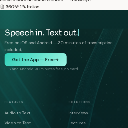
360
1
Italian
Speech in. Text out.
Free on iOS and Android — 30 minutes of transcription
included.
Get the App — Free
iOS and Android. 30 minutes free, no card.
FEATURES
SOLUTIONS
Audio to Text
Interviews
Video to Text
Lectures