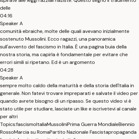
ispirate alle leggi razziali naziste. Questo segnò il tradimento
delle
04:16
Speaker A
comunità ebraiche, molte delle quali avevano inizialmente
sostenuto Mussolini. Ecco ragazzi, una panoramica
sull'avvento del fascismo in Italia. È una pagina buia della
nostra storia, ma capirla è fondamentale per evitare che
errori simili si ripetano. Ed è un argomento
04:28
Speaker A
sempre molto caldo della maturità e della storia dell'Italia in
generale. Non fatevi trovare impreparati e salvate il video per
quando avrete bisogno di un ripasso. Se questo video vi è
stato utile per studiare, lasciate un like e iscrivetevi al canale
per altri
Topics:
fascismo
Italia
Mussolini
Prima Guerra Mondiale
Biennio
Rosso
Marcia su Roma
Partito Nazionale Fascista
propaganda