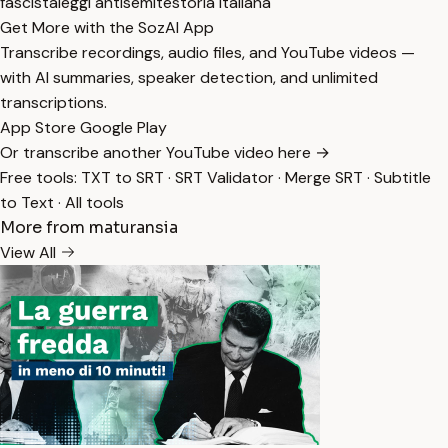
fascista
leggi antisemite
storia italiana
Get More with the SozAI App
Transcribe recordings, audio files, and YouTube videos —
with AI summaries, speaker detection, and unlimited
transcriptions.
App Store
Google Play
Or transcribe another YouTube video here →
Free tools:
TXT to SRT
·
SRT Validator
·
Merge SRT
·
Subtitle
to Text
·
All tools
More from maturansia
View All