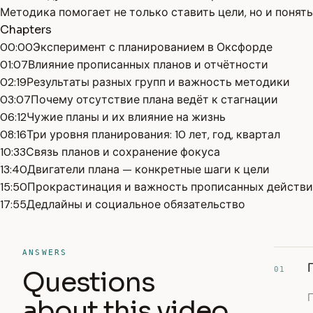
Методика помогает не только ставить цели, но и понять
Chapters
00:00
Эксперимент с планированием в Оксфорде
01:07
Влияние прописанных планов и отчётности
02:19
Результаты разных групп и важность методики
03:07
Почему отсутствие плана ведёт к стагнации
06:12
Чужие планы и их влияние на жизнь
08:16
Три уровня планирования: 10 лет, год, квартал
10:33
Связь планов и сохранение фокуса
13:40
Двигатели плана — конкретные шаги к цели
15:50
Прокрастинация и важность прописанных действ
17:55
Дедлайны и социальное обязательство
ANSWERS
01
Questions
about this video