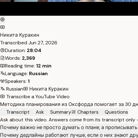
Никита Куракин
Transcribed
Jun 27, 2026
Duration:
28:04
Words:
2,369
Reading time:
12 min
Language:
Russian
Speakers:
1
Russian
Никита Куракин
Transcribe a YouTube Video
Методика планирования из Оксфорда помогает за 30 дн
Transcript
Ask
Summary
Chapters
Questions
Ask about this video. Answers come from its transcript only
Почему важно не просто думать о плане, а прописывать
Почему дедлайны работают лучше, если о них знают др