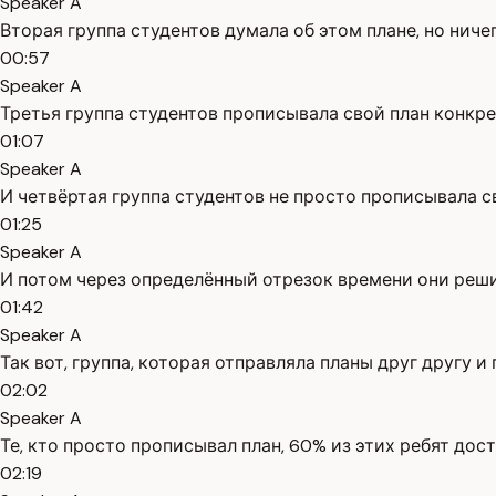
Speaker A
Вторая группа студентов думала об этом плане, но ниче
00:57
Speaker A
Третья группа студентов прописывала свой план конкре
01:07
Speaker A
И четвёртая группа студентов не просто прописывала св
01:25
Speaker A
И потом через определённый отрезок времени они реши
01:42
Speaker A
Так вот, группа, которая отправляла планы друг другу и
02:02
Speaker A
Те, кто просто прописывал план, 60% из этих ребят дост
02:19