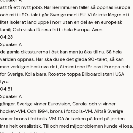
att få ett nytt jobb. När Berlinmuren faller så öppnas Europa
och mitt i 90-talet går Sverige med i EU. Vi är inte längre ett
litet isolerat land uppe i norr utan en del av en europeisk
familj. Och vi ska få resa fritt i hela Europa. Även
04:23
Speaker A
de gamla diktaturerna i öst kan man ju åka till nu. Så hela
världen öppnas. Här ska du se det glada 90-talet, så kan
man verkligen beskriva det, åtminstone för oss i Europa och
för Sverige. Kolla bara, Roxette toppa Billboardlistan i USA
fyra
04:51
Speaker A
gånger. Sverige vinner Eurovision, Carola, och vi vinner
hockey-VM. Och 1994, brons i fotbolls-VM. Alltså Sverige
vinner brons i fotbolls-VM. Då är tanken på fred på jorden
inte helt orealistisk. Till och med miljöproblemen kunde vi lösa,