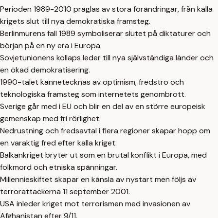
Perioden 1989-2010 präglas av stora förändringar, från kalla
krigets slut till nya demokratiska framsteg.
Berlinmurens fall 1989 symboliserar slutet på diktaturer och
början på en ny era i Europa.
Sovjetunionens kollaps leder till nya självständiga länder och
en ökad demokratisering.
1990-talet kännetecknas av optimism, fredstro och
teknologiska framsteg som internetets genombrott.
Sverige går med i EU och blir en del av en större europeisk
gemenskap med fri rörlighet.
Nedrustning och fredsavtal i flera regioner skapar hopp om
en varaktig fred efter kalla kriget.
Balkankriget bryter ut som en brutal konflikt i Europa, med
folkmord och etniska spänningar.
Millennieskiftet skapar en känsla av nystart men följs av
terrorattackerna 11 september 2001.
USA inleder kriget mot terrorismen med invasionen av
Afghanistan efter 9/11.