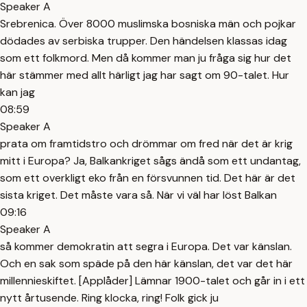
Speaker A
Srebrenica. Över 8000 muslimska bosniska män och pojkar
dödades av serbiska trupper. Den händelsen klassas idag
som ett folkmord. Men då kommer man ju fråga sig hur det
här stämmer med allt härligt jag har sagt om 90-talet. Hur
kan jag
08:59
Speaker A
prata om framtidstro och drömmar om fred när det är krig
mitt i Europa? Ja, Balkankriget sågs ändå som ett undantag,
som ett overkligt eko från en försvunnen tid. Det här är det
sista kriget. Det måste vara så. När vi väl har löst Balkan
09:16
Speaker A
så kommer demokratin att segra i Europa. Det var känslan.
Och en sak som späde på den här känslan, det var det här
millennieskiftet. [Applåder] Lämnar 1900-talet och går in i ett
nytt årtusende. Ring klocka, ring! Folk gick ju