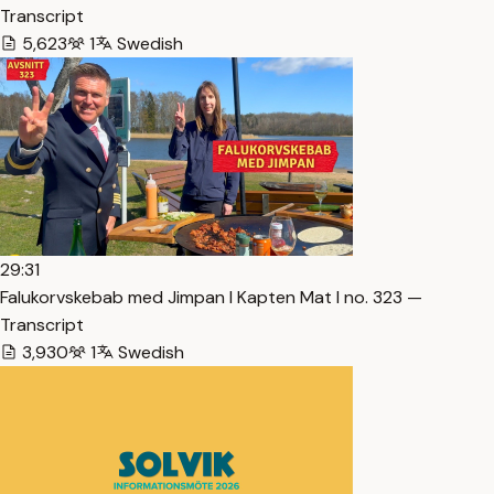
Transcript
5,623
1
Swedish
29:31
Falukorvskebab med Jimpan I Kapten Mat I no. 323 —
Transcript
3,930
1
Swedish