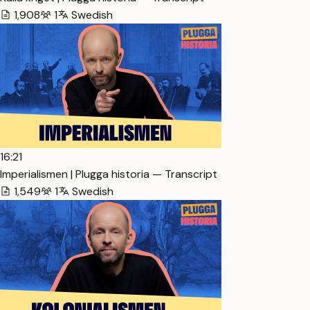
1,908
1
Swedish
16:21
Imperialismen | Plugga historia — Transcript
1,549
1
Swedish