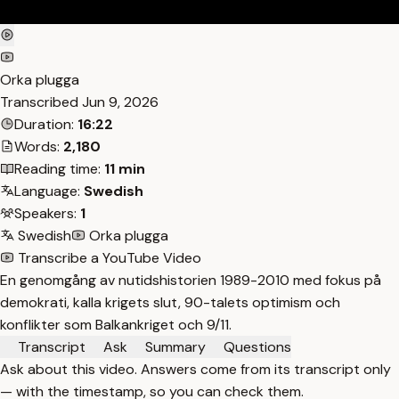
Orka plugga
Transcribed
Jun 9, 2026
Duration:
16:22
Words:
2,180
Reading time:
11 min
Language:
Swedish
Speakers:
1
Swedish
Orka plugga
Transcribe a YouTube Video
En genomgång av nutidshistorien 1989-2010 med fokus på
demokrati, kalla krigets slut, 90-talets optimism och
konflikter som Balkankriget och 9/11.
Transcript
Ask
Summary
Questions
Ask about this video. Answers come from its transcript only
— with the timestamp, so you can check them.