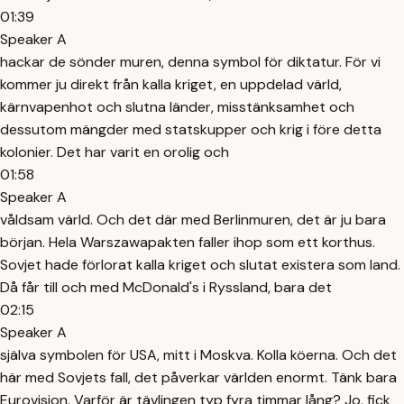
01:39
Speaker A
hackar de sönder muren, denna symbol för diktatur. För vi
kommer ju direkt från kalla kriget, en uppdelad värld,
kärnvapenhot och slutna länder, misstänksamhet och
dessutom mängder med statskupper och krig i före detta
kolonier. Det har varit en orolig och
01:58
Speaker A
våldsam värld. Och det där med Berlinmuren, det är ju bara
början. Hela Warszawapakten faller ihop som ett korthus.
Sovjet hade förlorat kalla kriget och slutat existera som land.
Då får till och med McDonald's i Ryssland, bara det
02:15
Speaker A
själva symbolen för USA, mitt i Moskva. Kolla köerna. Och det
här med Sovjets fall, det påverkar världen enormt. Tänk bara
Eurovision. Varför är tävlingen typ fyra timmar lång? Jo, fick