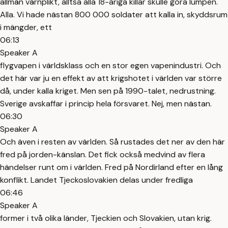
allmän värnplikt, alltså alla 18-åriga killar skulle göra lumpen.
Alla. Vi hade nästan 800 000 soldater att kalla in, skyddsrum
i mängder, ett
06:13
Speaker A
flygvapen i världsklass och en stor egen vapenindustri. Och
det här var ju en effekt av att krigshotet i världen var större
då, under kalla kriget. Men sen på 1990-talet, nedrustning.
Sverige avskaffar i princip hela försvaret. Nej, men nästan.
06:30
Speaker A
Och även i resten av världen. Så rustades det ner av den här
fred på jorden-känslan. Det fick också medvind av flera
händelser runt om i världen. Fred på Nordirland efter en lång
konflikt. Landet Tjeckoslovakien delas under fredliga
06:46
Speaker A
former i två olika länder, Tjeckien och Slovakien, utan krig.