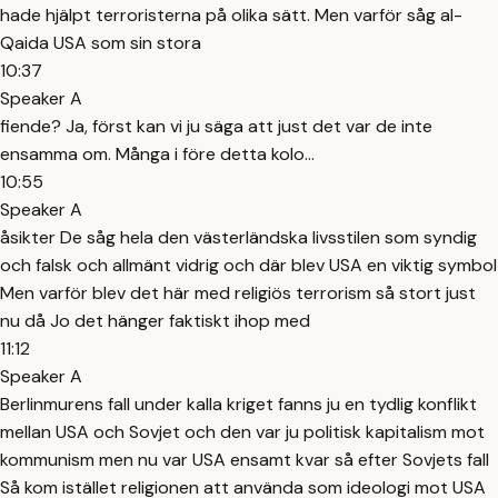
hade hjälpt terroristerna på olika sätt. Men varför såg al-
Qaida USA som sin stora
10:37
Speaker A
fiende? Ja, först kan vi ju säga att just det var de inte
ensamma om. Många i före detta kolo...
10:55
Speaker A
åsikter De såg hela den västerländska livsstilen som syndig
och falsk och allmänt vidrig och där blev USA en viktig symbol
Men varför blev det här med religiös terrorism så stort just
nu då Jo det hänger faktiskt ihop med
11:12
Speaker A
Berlinmurens fall under kalla kriget fanns ju en tydlig konflikt
mellan USA och Sovjet och den var ju politisk kapitalism mot
kommunism men nu var USA ensamt kvar så efter Sovjets fall
Så kom istället religionen att använda som ideologi mot USA