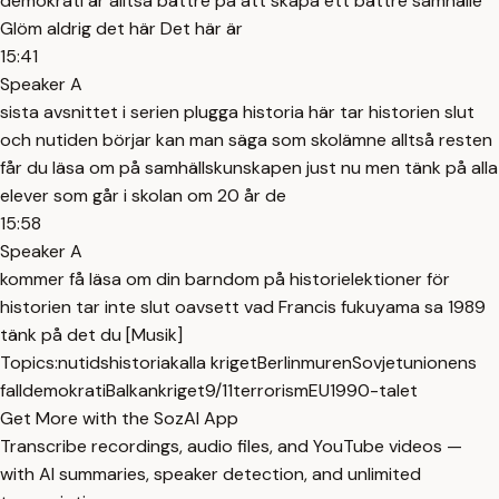
demokrati är alltså bättre på att skapa ett bättre samhälle
Glöm aldrig det här Det här är
15:41
Speaker A
sista avsnittet i serien plugga historia här tar historien slut
och nutiden börjar kan man säga som skolämne alltså resten
får du läsa om på samhällskunskapen just nu men tänk på alla
elever som går i skolan om 20 år de
15:58
Speaker A
kommer få läsa om din barndom på historielektioner för
historien tar inte slut oavsett vad Francis fukuyama sa 1989
tänk på det du [Musik]
Topics:
nutidshistoria
kalla kriget
Berlinmuren
Sovjetunionens
fall
demokrati
Balkankriget
9/11
terrorism
EU
1990-talet
Get More with the SozAI App
Transcribe recordings, audio files, and YouTube videos —
with AI summaries, speaker detection, and unlimited