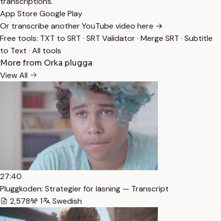
transcriptions.
App Store
Google Play
Or transcribe another YouTube video here →
Free tools:
TXT to SRT
·
SRT Validator
·
Merge SRT
·
Subtitle
to Text
·
All tools
More from Orka plugga
View All
27:40
Pluggkoden: Strategier för läsning — Transcript
2,578
1
Swedish