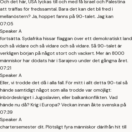
Och det här, USA lyckas till och med få Israel och Palestina
att träffas för fredssamtal. Bara det kan det bli fred i
mellanöstern? Ja, hoppet fanns på 90-talet. Jag kan
07:05
Speaker A
fortsätta. Sydafrika hissar flaggan över ett demokratiskt land
och så vidare och så vidare och så vidare. Så 90-talet är
verkligen början på något stort och vackert. Mer än 8000
människor har dödats här i Sarajevo under det gångna året.
07:21
Speaker A
Eller, vi trodde det då i alla fall. För mitt i allt detta 90-tal så
hände samtidigt något som alla trodde var omöjligt:
inbördeskriget i Jugoslavien, eller balkankonflikten. Vad
hände nu då? Krig i Europa? Veckan innan åkte svenska på
07:39
Speaker A
chartersemester dit. Plötsligt fyra människor därifrån hit till