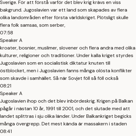
Sverige. För att förstå varför det blev krig krävs en viss
bakgrund. Jugoslavien var ett land som skapades av flera
olika landområden efter första världskriget. Plötsligt skulle
flera folk samsas, som serber,
07:58
Speaker A
kroater, bosnier, muslimer, slovener och flera andra med olika
kulturer, religioner och traditioner. Under kalla kriget styrdes
Jugoslavien som en socialistisk diktatur knuten till
östblocket, men i Jugoslavien fanns många olösta konflikter
som skavde i samhället. Så när Sovjet föll så föll också
08:21
Speaker A
Jugoslavien ihop och det blev inbördeskrig. Krigen på Balkan
pågår i nästan 10 år, 1991 till 2001, och det slutade med att
landet splittras i sju olika länder. Under Balkankriget begicks
många övergrepp. Det mest kända är massakern i staden
08:41