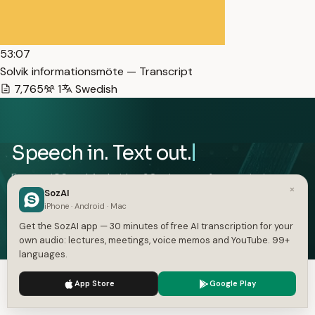
53:07
Solvik informationsmöte — Transcript
7,765
1
Swedish
Speech in. Text out.
Free on iOS and Android — 30 minutes of transcription
×
SozAI
included.
iPhone · Android · Mac
Get the App — Free
Get the SozAI app — 30 minutes of free AI transcription for your
own audio: lectures, meetings, voice memos and YouTube. 99+
iOS and Android. 30 minutes free, no card.
languages.
We use cookies to enhance your experience.
Privacy Policy
App Store
Google Play
Accept
Settings