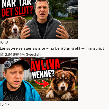
16:18
Länsstyrelsen ger sig inte – nu berättar vi allt — Transcript
2,846
1
Swedish
15:47