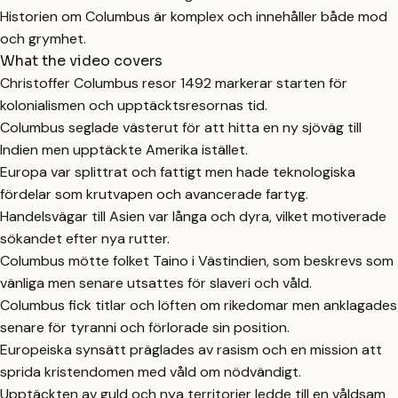
Historien om Columbus är komplex och innehåller både mod
och grymhet.
What the video covers
Christoffer Columbus resor 1492 markerar starten för
kolonialismen och upptäcktsresornas tid.
Columbus seglade västerut för att hitta en ny sjöväg till
Indien men upptäckte Amerika istället.
Europa var splittrat och fattigt men hade teknologiska
fördelar som krutvapen och avancerade fartyg.
Handelsvägar till Asien var långa och dyra, vilket motiverade
sökandet efter nya rutter.
Columbus mötte folket Taino i Västindien, som beskrevs som
vänliga men senare utsattes för slaveri och våld.
Columbus fick titlar och löften om rikedomar men anklagades
senare för tyranni och förlorade sin position.
Europeiska synsätt präglades av rasism och en mission att
sprida kristendomen med våld om nödvändigt.
Upptäckten av guld och nya territorier ledde till en våldsam