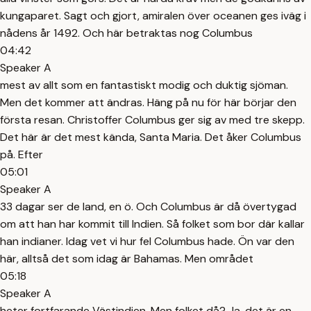
kungaparet. Sagt och gjort, amiralen över oceanen ges iväg i
nådens år 1492. Och här betraktas nog Columbus
04:42
Speaker A
mest av allt som en fantastiskt modig och duktig sjöman.
Men det kommer att ändras. Häng på nu för här börjar den
första resan. Christoffer Columbus ger sig av med tre skepp.
Det här är det mest kända, Santa Maria. Det åker Columbus
på. Efter
05:01
Speaker A
33 dagar ser de land, en ö. Och Columbus är då övertygad
om att han har kommit till Indien. Så folket som bor där kallar
han indianer. Idag vet vi hur fel Columbus hade. Ön var den
här, alltså det som idag är Bahamas. Men området
05:18
Speaker A
heter fortfarande Västindien. Men folket då? Ja, det är en