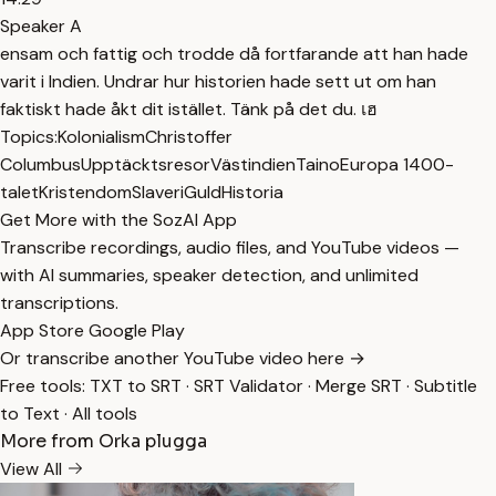
Speaker A
ensam och fattig och trodde då fortfarande att han hade
varit i Indien. Undrar hur historien hade sett ut om han
faktiskt hade åkt dit istället. Tänk på det du. เฮ
Topics:
Kolonialism
Christoffer
Columbus
Upptäcktsresor
Västindien
Taino
Europa 1400-
talet
Kristendom
Slaveri
Guld
Historia
Get More with the SozAI App
Transcribe recordings, audio files, and YouTube videos —
with AI summaries, speaker detection, and unlimited
transcriptions.
App Store
Google Play
Or transcribe another YouTube video here →
Free tools:
TXT to SRT
·
SRT Validator
·
Merge SRT
·
Subtitle
to Text
·
All tools
More from Orka plugga
View All