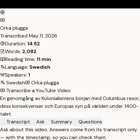
Orka plugga
Transcribed
May 11, 2026
Duration:
14:52
Words:
2,082
Reading time:
11 min
Language:
Swedish
Speakers:
1
Swedish
Orka plugga
Transcribe a YouTube Video
En genomgång av Kolonialismens början med Columbus resor,
dess konsekvenser och Europas syn på världen under 1400-
talet.
Transcript
Ask
Summary
Questions
Ask about this video. Answers come from its transcript only
— with the timestamp, so you can check them.