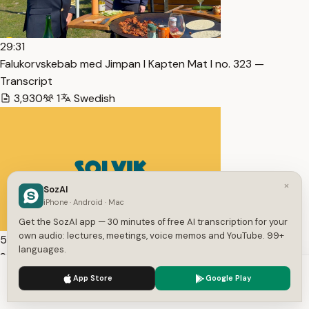
29:31
Falukorvskebab med Jimpan I Kapten Mat I no. 323 —
Transcript
3,930
1
Swedish
×
SozAI
iPhone · Android · Mac
Get the SozAI app — 30 minutes of free AI transcription for your
own audio: lectures, meetings, voice memos and YouTube. 99+
53:07
languages.
Solvik informationsmöte — Transcript
We use cookies to enhance your experience.
Privacy Policy
7,765
1
Swedish
App Store
Google Play
Accept
Settings