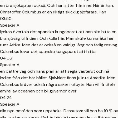
en bra sjökapten också. Och han sitter här inne. Här är han.
Christoffer Columbus är en riktigt skicklig sjöfarare. Han
03:50
Speaker A
lyckas övertala det spanska kungaparet att han ska hitta en
bra sjöväg till Indien. Och kolla här. Man skulle kunna åka här
runt Afrika. Men det är också en väldigt lång och farlig resväg.
Columbus lovar det spanska kungaparet att hitta
04:06
Speaker A
en bättre väg och hans plan är att segla västerut och nå
Indien från det här hållet. Självklart finns ju inte Amerika. Men
Columbus kräver också några saker i utbyte. Han vill få titeln
amiral av oceanen och bli guvernör över
04:24
Speaker A
alla nya områden som upptäcks. Dessutom vill han ha 10 % av
alla vinster som görs. Det är hårda krav men de godkänns av