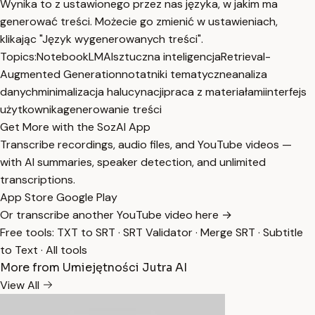
Wynika to z ustawionego przez nas języka, w jakim ma
generować treści. Możecie go zmienić w ustawieniach,
klikając "Język wygenerowanych treści".
Topics:
NotebookLM
AI
sztuczna inteligencja
Retrieval-
Augmented Generation
notatniki tematyczne
analiza
danych
minimalizacja halucynacji
praca z materiałami
interfejs
użytkownika
generowanie treści
Get More with the SozAI App
Transcribe recordings, audio files, and YouTube videos —
with AI summaries, speaker detection, and unlimited
transcriptions.
App Store
Google Play
Or transcribe another YouTube video here →
Free tools:
TXT to SRT
·
SRT Validator
·
Merge SRT
·
Subtitle
to Text
·
All tools
More from Umiejętności Jutra AI
View All