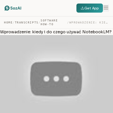
Get App
SOFTWARE
HOME
/
TRANSCRIPTS
/
/
WPROWADZENIE: KIEDY I DO CZEGO UŻYWAĆ NOTEBOOKLM? — TRANSCRIPT
HOW-TO
Wprowadzenie: kiedy i do czego używać NotebookLM?