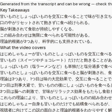
Generated from the transcript and can be wrong — check th
Key Takeaways
甘いものとしょっぱいものを交互に食べることで味が引き立ち
口の中がリセットされて飽きずに食べ続けられる。
脳が刺激されて食欲が持続しやすくなる。
この組み合わせは無限に食べられる可能性がある。
理論的根拠が3つあり、科学的にも支持されている。
What the video covers
はじめしゃちょーが甘いものとしょっぱいものを交互に食べる
甘いもの（スイーツやチョコレート）だけだと飽きることがあ
しょっぱいもの（塩ラーメンなど）も単独だと塩分過多で食べ
甘いものとしょっぱいものを交互に食べると脳が刺激され、食
理論は3つあり、1つ目は味の大悲効果で、交互に食べること
2つ目は刑事大避で、甘いものの後にしょっぱいものを食べる
3つ目は脳への刺激で、甘味がリラックス効果をもたらし食欲
これらの理論により、甘いものとしょっぱいものの組み合わせ
はじめしゃちょー自身も甘いものだけでも結構食べられるが、
視聴者に向けてこの説の面白さと理論的根拠をわかりやすく解