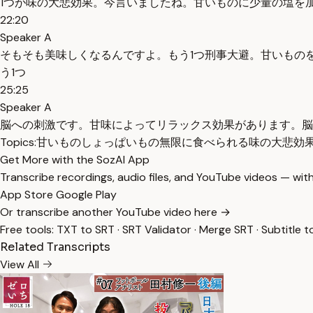
1つが味の大悲効果。今言いましたね。甘いものに少量の塩を
22:20
Speaker A
そもそも美味しくなるんですよ。もう1つ刑事大避。甘いもの
う1つ
25:25
Speaker A
脳への刺激です。甘味によってリラックス効果があります。脳
Topics:
甘いもの
しょっぱいもの
無限に食べられる
味の大悲効
Get More with the SozAI App
Transcribe recordings, audio files, and YouTube videos — with
App Store
Google Play
Or transcribe another YouTube video here →
Free tools:
TXT to SRT
·
SRT Validator
·
Merge SRT
·
Subtitle t
Related Transcripts
View All