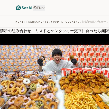
EN
HOME
/
TRANSCRIPTS
/
FOOD & COOKING
/
禁断の組み合わせ。ミスドとケンタッキー交互に食べたら無