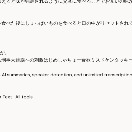
加えると味が強調されるように交互に食べることでお互いの味
を食べた後にしょっぱいものを食べると口の中がリセットされ
が。
果
刑事大避
脳への刺激
はじめしゃちょー
食欲
ミスド
ケンタッキ
 AI summaries, speaker detection, and unlimited transcription
o Text
·
All tools