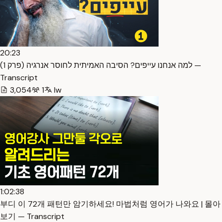
20:23
למה אנחנו עייפים? הסיבה האמיתית לחוסר אנרגיה (פרק 1) —
Transcript
3,054
1
Iw
1:02:38
부디 이 72개 패턴만 암기하세요! 마법처럼 영어가 나와요 | 몰아
보기 — Transcript