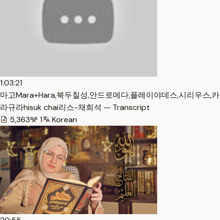
1:03:21
마고Mara+Hara,북두칠성,안드로메다,플레이야데스,시리우스,카
라규라hisuk chai리스-채희석 — Transcript
5,363
1
Korean