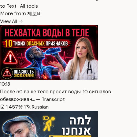
to Text
·
All tools
More from 제로비
View All
10:13
После 50 ваше тело просит воды: 10 сигналов
обезвоживан… — Transcript
1,457
1
Russian