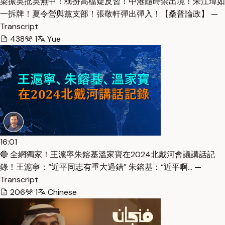
梁振英批英無中！稱扮高檔疑反習！中港隨時禁出境！朱江瑋如
一拆牌！夏令營與黨支部！張敬軒彈出彈入！【桑普論政】 —
Transcript
438
1
Yue
16:01
🔴 全網獨家！王滬寧朱鎔基溫家寶在2024北戴河會議講話記
錄！王滬寧：“近平同志有重大過錯” 朱鎔基：“近平啊… —
Transcript
206
1
Chinese