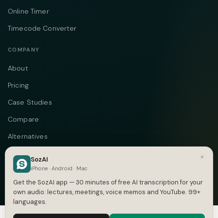
Online Timer
Timecode Converter
COMPANY
About
Pricing
Case Studies
Compare
Alternatives
Contact
×
SozAI
iPhone · Android · Mac
Blog
Get the SozAI app — 30 minutes of free AI transcription for your
Privacy
own audio: lectures, meetings, voice memos and YouTube. 99+
languages.
Terms
We use cookies to enhance your experience.
Privacy Policy