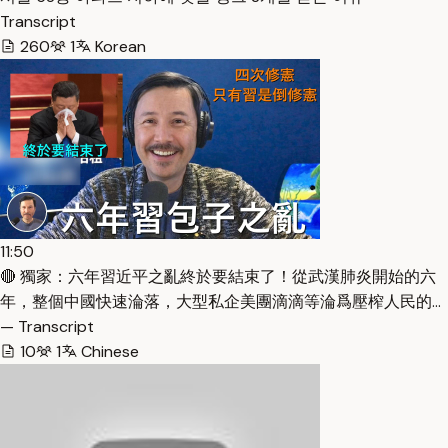
Transcript
260
1
Korean
11:50
🔴 獨家：六年習近平之亂終於要結束了！從武漢肺炎開始的六
年，整個中國快速淪落，大型私企美團滴滴等淪爲壓榨人民的…
— Transcript
10
1
Chinese