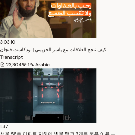
3:03:10
كيف تنجح العلاقات مع ياسر الحزيمي | بودكاست فنجان —
Transcript
23,804
1
Arabic
1:37
서울 58층 아파트 지하에 빗물 탱크 3개를 묻은 이유 —