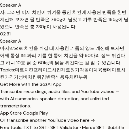
Speaker A
자, 그러면 이제 치킨이 튀겨줄 동안 치킨에 사용된 반죽을 한번
계산해 보자면 물 반죽은 760g이 남았고 가루 반죽은 165g이 남
았으니 반죽은 총 230g이 사용됩니다.
02:31
Speaker A
마지막으로 치킨을 튀길 때 사용한 기름의 양도 계산해 보자면
어깨 통상 18L짜리 기름 한 통에 치킨을 약 60마리 정도 튀긴다
고 하니 10호 닭 준 60kg의 닭을 튀긴다는 걸 알 수 있습니다.
Topics:
마트치킨
프라이드치킨
재료원가
막돌이계육
롯데마트
치
킨가격
가성비치킨
튀김반죽
식용유
치킨부위
Get More with the SozAI App
Transcribe recordings, audio files, and YouTube videos —
with AI summaries, speaker detection, and unlimited
transcriptions.
App Store
Google Play
Or transcribe another YouTube video here →
Free tools:
TXT to SRT
·
SRT Validator
·
Merge SRT
·
Subtitle