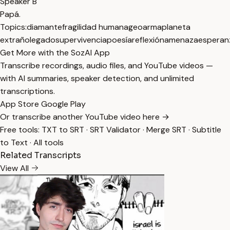
Speaker B
Papá.
Topics:
diamante
fragilidad humana
geoarma
planeta
extraño
legado
supervivencia
poesía
reflexión
amenaza
esperan
Get More with the SozAI App
Transcribe recordings, audio files, and YouTube videos —
with AI summaries, speaker detection, and unlimited
transcriptions.
App Store
Google Play
Or transcribe another YouTube video here →
Free tools:
TXT to SRT
·
SRT Validator
·
Merge SRT
·
Subtitle
to Text
·
All tools
Related Transcripts
View All