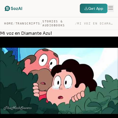
Get App
STORIES &
HOME
/
TRANSCRIPTS
/
/
MI VOZ EN DIAMANTE AZUL — TRANSCRIPT
AUDIOBOOKS
Mi voz en Diamante Azul