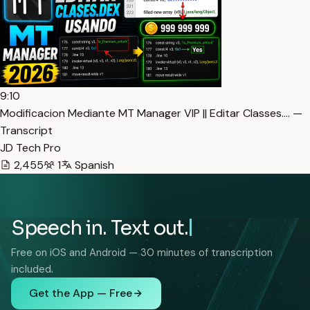
9:10
Modificacion Mediante MT Manager VIP || Editar Classes.… —
Transcript
JD Tech Pro
2,455
1
Spanish
Speech in. Text out.
Free on iOS and Android — 30 minutes of transcription
included.
Get the App — Free