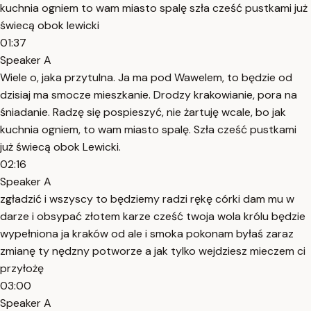
kuchnia ogniem to wam miasto spalę szła cześć pustkami już
świecą obok lewicki
01:37
Speaker A
Wiele o, jaka przytulna. Ja ma pod Wawelem, to będzie od
dzisiaj ma smocze mieszkanie. Drodzy krakowianie, pora na
śniadanie. Radzę się pospieszyć, nie żartuję wcale, bo jak
kuchnia ogniem, to wam miasto spalę. Szła cześć pustkami
już świecą obok Lewicki.
02:16
Speaker A
zgładzić i wszyscy to będziemy radzi rękę córki dam mu w
darze i obsypać złotem karze cześć twoja wola królu będzie
wypełniona ja kraków od ale i smoka pokonam byłaś zaraz
zmianę ty nędzny potworze a jak tylko wejdziesz mieczem ci
przyłożę
03:00
Speaker A