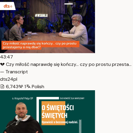
43:47
💔 Czy miłość naprawdę się kończy… czy po prostu przesta…
— Transcript
dts24pl
6,743
1
Polish