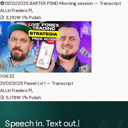
🔴13/02/2025 BARTEK PSND Morning session — Transcript
ALLinTraders PL
3,210
1
Polish
1:06:32
31/01/2025 Paweł Lvl 1 — Transcript
ALLinTraders PL
5,178
1
Polish
Speech in. Text out.