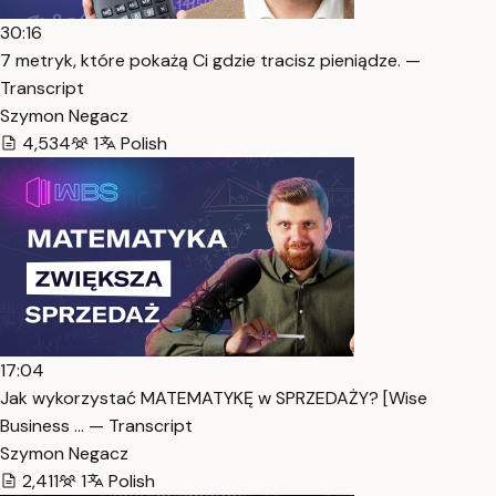
30:16
7 metryk, które pokażą Ci gdzie tracisz pieniądze. —
Transcript
Szymon Negacz
4,534
1
Polish
17:04
Jak wykorzystać MATEMATYKĘ w SPRZEDAŻY? [Wise
Business … — Transcript
Szymon Negacz
2,411
1
Polish