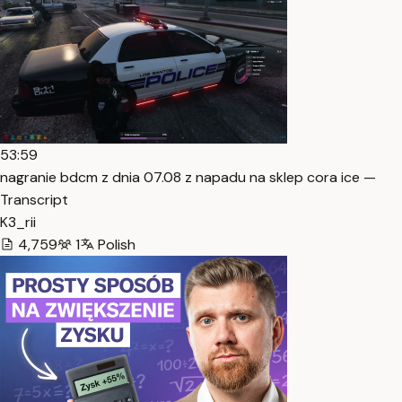
53:59
nagranie bdcm z dnia 07.08 z napadu na sklep cora ice —
Transcript
K3_rii
4,759
1
Polish