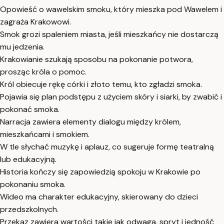
Opowieść o wawelskim smoku, który mieszka pod Wawelem i
zagraża Krakowowi.
Smok grozi spaleniem miasta, jeśli mieszkańcy nie dostarczą
mu jedzenia.
Krakowianie szukają sposobu na pokonanie potwora,
prosząc króla o pomoc.
Król obiecuje rękę córki i złoto temu, kto zgładzi smoka.
Pojawia się plan podstępu z użyciem skóry i siarki, by zwabić i
pokonać smoka.
Narracja zawiera elementy dialogu między królem,
mieszkańcami i smokiem.
W tle słychać muzykę i aplauz, co sugeruje formę teatralną
lub edukacyjną.
Historia kończy się zapowiedzią spokoju w Krakowie po
pokonaniu smoka.
Wideo ma charakter edukacyjny, skierowany do dzieci
przedszkolnych.
Przekaz zawiera wartości takie jak odwaga, spryt i jedność