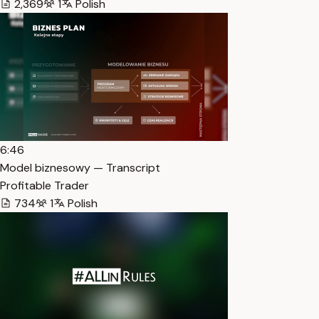
2,369
1
Polish
6:46
Model biznesowy — Transcript
Profitable Trader
734
1
Polish