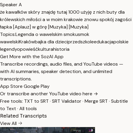
Speaker A
że kawałków skóry znajdę tutaj 1000 użyję z nich buty dla
królewskich miłości a w moim krakowie znowu spokój zagości
łapka [Aplauz] w górę [Muzyka] [Muzyka]
Topics:
Legenda o wawelskim smoku
smok
wawelski
Kraków
bajka dla dzieci
przedszkole
edukacja
polskie
legendy
opowieść
kultura
historia
Get More with the SozAI App
Transcribe recordings, audio files, and YouTube videos —
with AI summaries, speaker detection, and unlimited
transcriptions.
App Store
Google Play
Or transcribe another YouTube video here →
Free tools:
TXT to SRT
·
SRT Validator
·
Merge SRT
·
Subtitle
to Text
·
All tools
Related Transcripts
View All