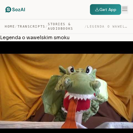
Get App
STORIES &
HOME
/
TRANSCRIPTS
/
/
LEGENDA O WAWELSKIM SMOKU — TRANSCRIPT
AUDIOBOOKS
Legenda o wawelskim smoku