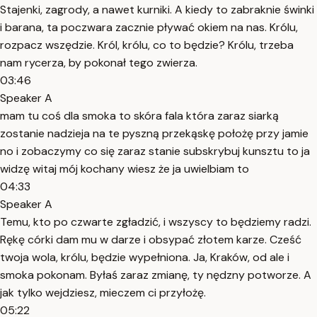
Stajenki, zagrody, a nawet kurniki. A kiedy to zabraknie świnki
i barana, ta poczwara zacznie pływać okiem na nas. Królu,
rozpacz wszędzie. Król, królu, co to będzie? Królu, trzeba
nam rycerza, by pokonał tego zwierza.
03:46
Speaker A
mam tu coś dla smoka to skóra fala która zaraz siarką
zostanie nadzieja na te pyszną przekąskę położę przy jamie
no i zobaczymy co się zaraz stanie subskrybuj kunsztu to ja
widzę witaj mój kochany wiesz że ja uwielbiam to
04:33
Speaker A
Temu, kto po czwarte zgładzić, i wszyscy to będziemy radzi.
Rękę córki dam mu w darze i obsypać złotem karze. Cześć
twoja wola, królu, będzie wypełniona. Ja, Kraków, od ale i
smoka pokonam. Byłaś zaraz zmianę, ty nędzny potworze. A
jak tylko wejdziesz, mieczem ci przyłożę.
05:22