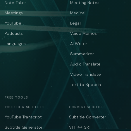
Note Taker
Meeting Notes
Meetings
Medical
YouTube
Legal
Podcasts
Voice Memos
Languages
AI Writer
Summarizer
Audio Translate
Video Translate
Text to Speech
FREE TOOLS
YOUTUBE & SUBTITLES
CONVERT SUBTITLES
YouTube Transcript
Subtitle Converter
Subtitle Generator
VTT ↔ SRT