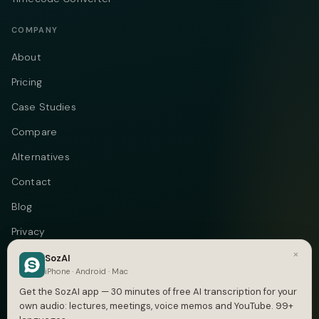
COMPANY
About
Pricing
Case Studies
Compare
Alternatives
Contact
Blog
Privacy
×
Terms
SozAI
iPhone · Android · Mac
DMCA
Get the SozAI app — 30 minutes of free AI transcription for your
own audio: lectures, meetings, voice memos and YouTube. 99+