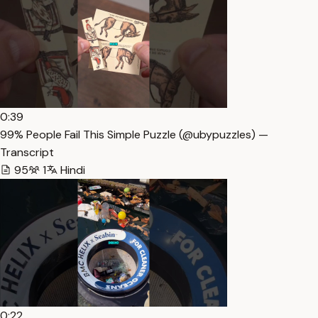
0:39
99% People Fail This Simple Puzzle (@ubypuzzles) —
Transcript
95
1
Hindi
0:22