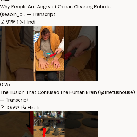
Why People Are Angry at Ocean Cleaning Robots
(seabin_p… — Transcript
91
1
Hindi
0:25
The Illusion That Confused the Human Brain (@thetushouse)
— Transcript
105
1
Hindi