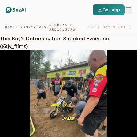
Get App
STORIES &
HOME
/
TRANSCRIPTS
/
/
THIS BOY’S DETERMINATION SHOCKED EVERYONE (@JV_FILMZ) — TRANSCRIPT
AUDIOBOOKS
This Boy’s Determination Shocked Everyone
(@jv_filmz)