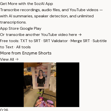
Get More with the SozAI App
Transcribe recordings, audio files, and YouTube videos —
with AI summaries, speaker detection, and unlimited
transcriptions.
App Store
Google Play
Or transcribe another YouTube video here →
Free tools:
TXT to SRT
·
SRT Validator
·
Merge SRT
·
Subtitle
to Text
·
All tools
More from Enzyme Shorts
View All
0:26