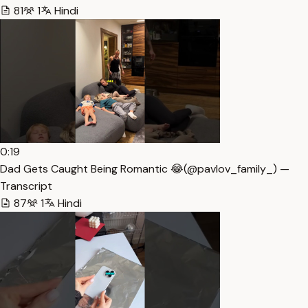
81
1
Hindi
0:19
Dad Gets Caught Being Romantic 😂(@pavlov_family_) —
Transcript
87
1
Hindi