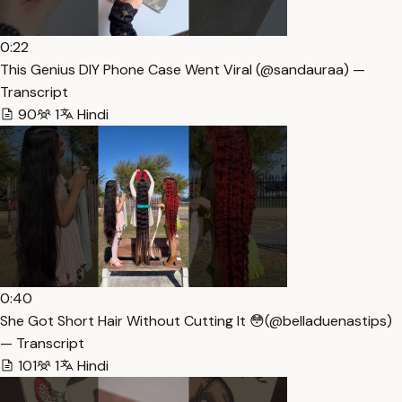
0:22
This Genius DIY Phone Case Went Viral (@sandauraa) —
Transcript
90
1
Hindi
0:40
She Got Short Hair Without Cutting It 😳(@belladuenastips)
— Transcript
101
1
Hindi