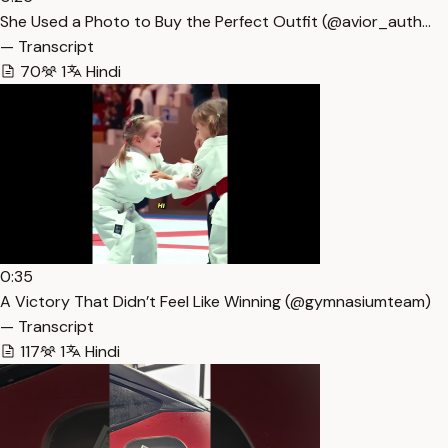
She Used a Photo to Buy the Perfect Outfit (@avior_auth…
— Transcript
70
1
Hindi
0:35
A Victory That Didn’t Feel Like Winning (@gymnasiumteam)
— Transcript
117
1
Hindi