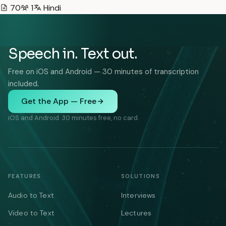
70
1
Hindi
Speech in. Text out.
Free on iOS and Android — 30 minutes of transcription
included.
Get the App — Free
iOS and Android. 30 minutes free, no card.
FEATURES
SOLUTIONS
Audio to Text
Interviews
Video to Text
Lectures