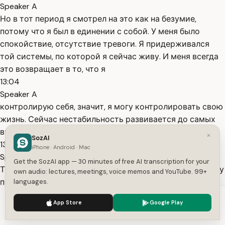
Speaker A
Но в тот период я смотрел на это как на безумие,
потому что я был в единении с собой. У меня было
спокойствие, отсутствие тревоги. Я придерживался
той системы, по которой я сейчас живу. И меня всегда
это возвращает в то, что я
13:04
Speaker A
контролирую себя, значит, я могу контролировать свою
жизнь. Сейчас нестабильность развивается до самых
высоких уровней. Посмотрите вокруг.
×
SozAI
13:11
iPhone · Android · Mac
Speaker A
Get the SozAI app — 30 minutes of free AI transcription for your
Трамп, Эппштейн, гроны, войны, Иран и так далее и тому
own audio: lectures, meetings, voice memos and YouTube. 99+
подобное. Кризисы. И то, что я сейчас вижу у людей-
languages.
это бесконечный уровень тревоги. Все друг друга ещё
We use cookies to enhance your experience.
Privacy Policy
App Store
Google Play
этим и заражают. Ты открываешь новости и видишь,
Accept
Settings
что новости только и