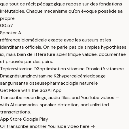
que tout ce récit pédagogique repose sur des fondations
irréfutables. Chaque mécanisme qu'on évoque possède sa
propre
00:57
Speaker A
référence biomédicale exacte avec les auteurs et les
identifiants officiels. On ne parle pas de simples hypothèses
ici, mais bien de littérature scientifique validée, documentée
et prouvée par des pairs.
Topics:
vitamine D3
optimisation vitamine D
toxicité vitamine
D
magnésium
zinc
vitamine K2
hypercalcémie
dosage
sanguin
santé osseuse
pharmacologie naturelle
Get More with the SozAI App
Transcribe recordings, audio files, and YouTube videos —
with AI summaries, speaker detection, and unlimited
transcriptions.
App Store
Google Play
Or transcribe another YouTube video here →