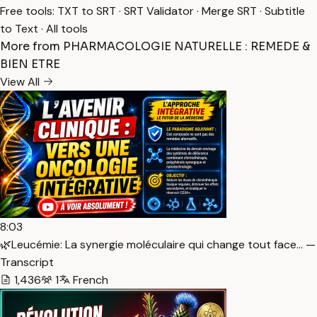
Free tools:
TXT to SRT
·
SRT Validator
·
Merge SRT
·
Subtitle
to Text
·
All tools
More from PHARMACOLOGIE NATURELLE : REMEDE &
BIEN ETRE
View All
8:03
🌿Leucémie: La synergie moléculaire qui change tout face… —
Transcript
1,436
1
French