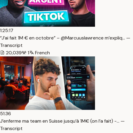
1:25:17
“J’ai fait 1M € en octobre” – @Marcuuslawrence m’expliq… —
Transcript
20,039
1
French
51:36
J’enferme ma team en Suisse jusqu’à 1M€ (on l’a fait) -… —
Transcript