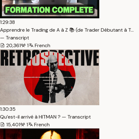
1:29:38
Apprendre le Trading de A à Z 📚 (de Trader Débutant à T…
— Transcript
20,361
1
French
1:30:35
Qu’est-il arrivé à HITMAN ? — Transcript
15,401
1
French