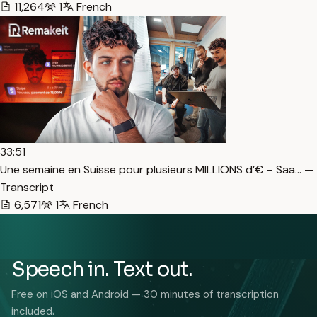
11,264
1
French
33:51
Une semaine en Suisse pour plusieurs MILLIONS d’€ – Saa… —
Transcript
6,571
1
French
Speech in. Text out.
Free on iOS and Android — 30 minutes of transcription
included.