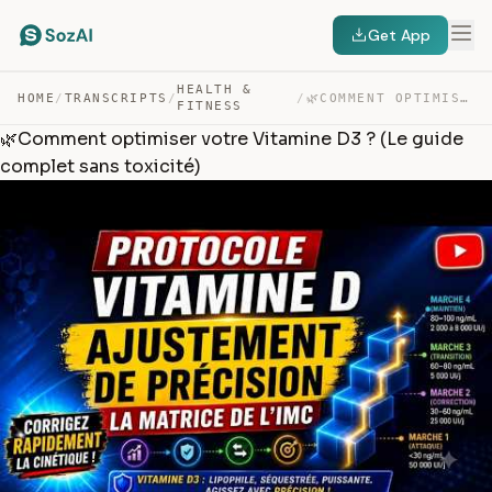
Get App
HEALTH &
HOME
/
TRANSCRIPTS
/
/
🌿COMMENT OPTIMISER VOTRE VITAMINE D3 ? (LE GUIDE COMPLE… — TRANSCRIPT
FITNESS
🌿Comment optimiser votre Vitamine D3 ? (Le guide
complet sans toxicité)