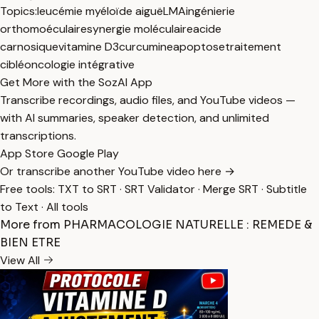
Topics:
leucémie myéloïde aiguë
LMA
ingénierie
orthomoéculaire
synergie moléculaire
acide
carnosique
vitamine D3
curcumine
apoptose
traitement
ciblé
oncologie intégrative
Get More with the SozAI App
Transcribe recordings, audio files, and YouTube videos —
with AI summaries, speaker detection, and unlimited
transcriptions.
App Store
Google Play
Or transcribe another YouTube video here →
Free tools:
TXT to SRT
·
SRT Validator
·
Merge SRT
·
Subtitle
to Text
·
All tools
More from PHARMACOLOGIE NATURELLE : REMEDE &
BIEN ETRE
View All