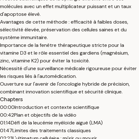
molécules avec un effet multiplicateur puissant et un taux
d'apoptose élevé.
Avantages de cette méthode : efficacité à faibles doses,
sélectivité élevée, préservation des cellules saines et du
système immunitaire.
Importance de la fenêtre thérapeutique stricte pour la
vitamine D3 et le rôle essentiel des gardiens (magnésium,
zinc, vitamine K2) pour éviter la toxicité.
Nécessité d'une surveillance médicale rigoureuse pour éviter
les risques liés à l'automédication.
Ouverture sur l'avenir de l'oncologie hybride de précision,
combinant innovation scientifique et sécurité clinique.
Chapters
00:00
Introduction et contexte scientifique
00:42
Plan et objectifs de la vidéo
01:14
Défi de la leucémie myéloïde aiguë (LMA)
01:47
Limites des traitements classiques
02:23
L'ultimatum cellulaire : mûrir ou mourir