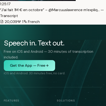
1:25:17
“J’ai fait 1M € en octobre” – @Marcuuslawrence m’expliq… —
Transcript
20,039
1
French
Speech in. Text out.
Free on iOS and Android — 30 minutes of transcription
included.
Get the App — Free
iOS and Android. 30 minutes free, no card.
FEATURES
SOLUTIONS