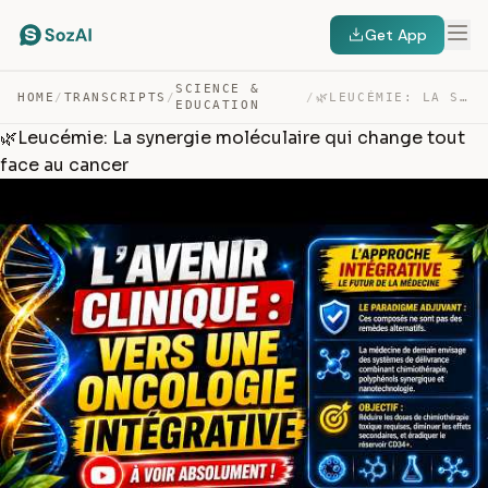
Get App
SCIENCE &
HOME
/
TRANSCRIPTS
/
/
🌿LEUCÉMIE: LA SYNERGIE MOLÉCULAIRE QUI CHANGE TOUT FACE… — TRANSCRIPT
EDUCATION
🌿Leucémie: La synergie moléculaire qui change tout
face au cancer