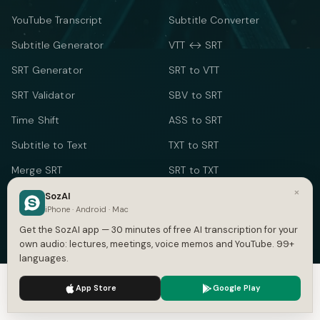
YouTube Transcript
Subtitle Converter
Subtitle Generator
VTT ↔ SRT
SRT Generator
SRT to VTT
SRT Validator
SBV to SRT
Time Shift
ASS to SRT
Subtitle to Text
TXT to SRT
Merge SRT
SRT to TXT
×
SRT to Word
SozAI
iPhone · Android · Mac
TEXT & TIME
Get the SozAI app — 30 minutes of free AI transcription for your
own audio: lectures, meetings, voice memos and YouTube. 99+
Word Counter
languages.
Speech Time Calculator
We use cookies to enhance your experience.
Privacy Policy
App Store
Google Play
Social Media Counter
Accept
Settings