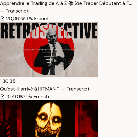
Apprendre le Trading de A à Z 📚 (de Trader Débutant à T…
— Transcript
20,361
1
French
1:30:35
Qu’est-il arrivé à HITMAN ? — Transcript
15,401
1
French