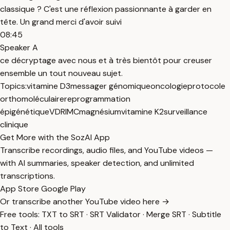
classique ? C'est une réflexion passionnante à garder en
tête. Un grand merci d'avoir suivi
08:45
Speaker A
ce décryptage avec nous et à très bientôt pour creuser
ensemble un tout nouveau sujet.
Topics:
vitamine D3
messager génomique
oncologie
protocole
orthomoléculaire
reprogrammation
épigénétique
VDR
IMC
magnésium
vitamine K2
surveillance
clinique
Get More with the SozAI App
Transcribe recordings, audio files, and YouTube videos —
with AI summaries, speaker detection, and unlimited
transcriptions.
App Store
Google Play
Or transcribe another YouTube video here →
Free tools:
TXT to SRT
·
SRT Validator
·
Merge SRT
·
Subtitle
to Text
·
All tools