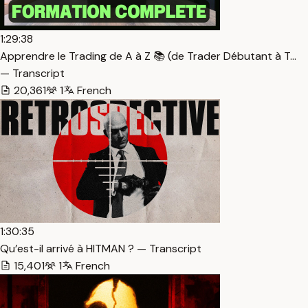
1:29:38
Apprendre le Trading de A à Z 📚 (de Trader Débutant à T…
— Transcript
20,361
1
French
1:30:35
Qu’est-il arrivé à HITMAN ? — Transcript
15,401
1
French