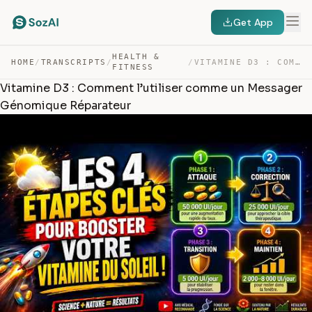
Get App
HEALTH &
HOME
/
TRANSCRIPTS
/
/
VITAMINE D3 : COMMENT L’UTILISER COMME UN MESSAGER GÉNO… — TRANSCRIPT
FITNESS
Vitamine D3 : Comment l’utiliser comme un Messager
Génomique Réparateur