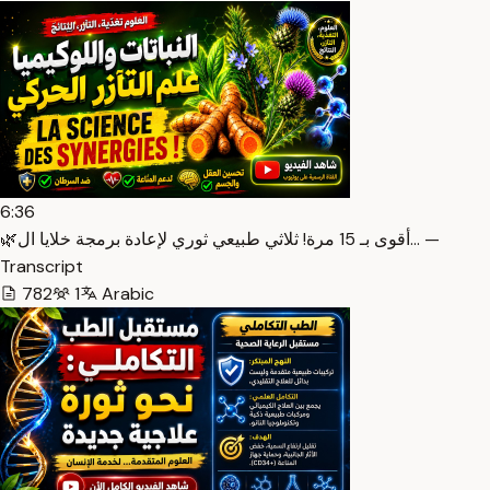
6:36
🌿أقوى بـ 15 مرة! ثلاثي طبيعي ثوري لإعادة برمجة خلايا ال… —
Transcript
782
1
Arabic