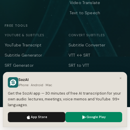
Video Translate
Text to Speech
FREE TOOLS
YOUTUBE & SUBTITLES
CONVERT SUBTITLES
YouTube Transcript
Subtitle Converter
Subtitle Generator
VTT ↔ SRT
SRT Generator
SRT to VTT
SRT Validator
SBV to SRT
×
SozAI
Time Shift
iPhone · Android · Mac
ASS to SRT
Get the SozAI app — 30 minutes of free AI transcription for your
Subtitle to Text
TXT to SRT
own audio: lectures, meetings, voice memos and YouTube. 99+
languages.
Merge SRT
SRT to TXT
We use cookies to enhance your experience.
Privacy Policy
SRT to Word
App Store
Google Play
Accept
Settings
TEXT & TIME