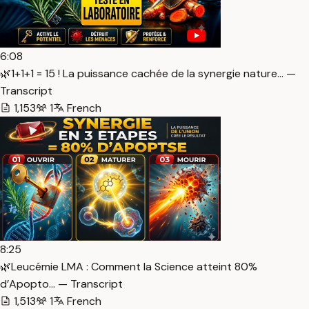
6:08
🌿1+1+1 = 15 ! La puissance cachée de la synergie nature… —
Transcript
1,153
1
French
8:25
🌿Leucémie LMA : Comment la Science atteint 80%
d’Apopto… — Transcript
1,513
1
French