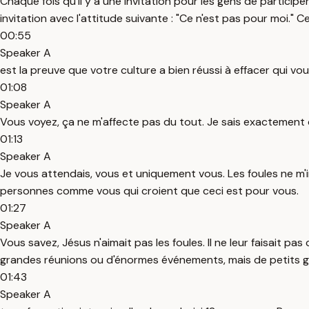
Chaque fois qu'il y a une invitation pour les gens de partic
invitation avec l'attitude suivante : "Ce n'est pas pour moi." 
00:55
Speaker A
est la preuve que votre culture a bien réussi à effacer qui vou
01:08
Speaker A
Vous voyez, ça ne m'affecte pas du tout. Je sais exactement c
01:13
Speaker A
Je vous attendais, vous et uniquement vous. Les foules ne m'i
personnes comme vous qui croient que ceci est pour vous.
01:27
Speaker A
Vous savez, Jésus n'aimait pas les foules. Il ne leur faisait p
grandes réunions ou d'énormes événements, mais de petits
01:43
Speaker A