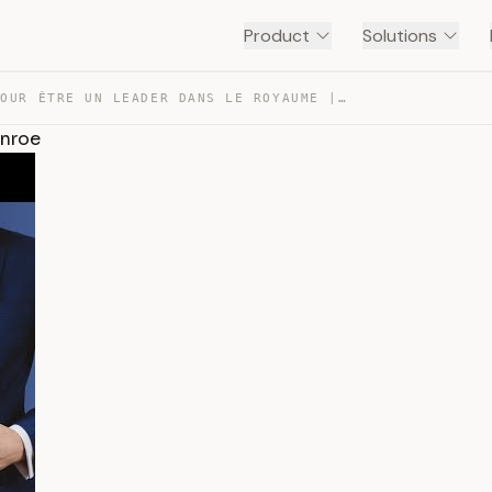
Product
Solutions
NÉ POUR ÊTRE UN LEADER DANS LE ROYAUME | DR MYLES MUNROE — TRANSCRIPT
unroe