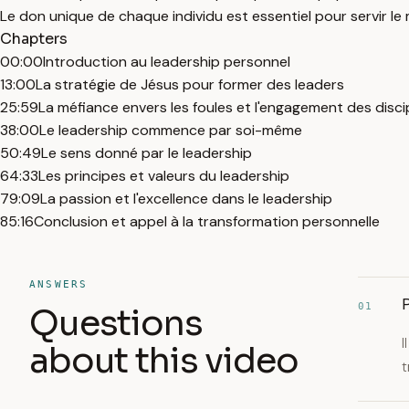
Le don unique de chaque individu est essentiel pour servir le
Chapters
00:00
Introduction au leadership personnel
13:00
La stratégie de Jésus pour former des leaders
25:59
La méfiance envers les foules et l'engagement des disci
38:00
Le leadership commence par soi-même
50:49
Le sens donné par le leadership
64:33
Les principes et valeurs du leadership
79:09
La passion et l'excellence dans le leadership
85:16
Conclusion et appel à la transformation personnelle
ANSWERS
P
01
Questions
I
about this video
t