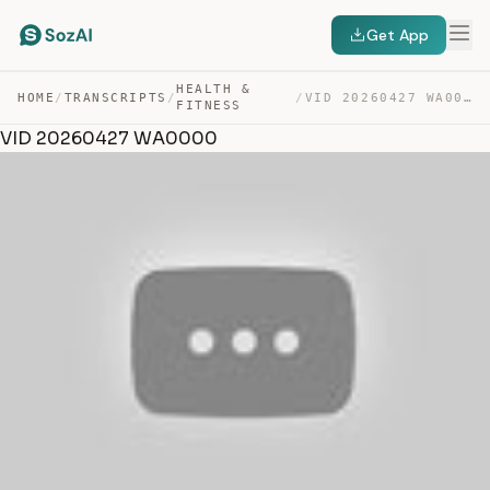
Get App
HEALTH &
HOME
/
TRANSCRIPTS
/
/
VID 20260427 WA0000 — TRANSCRIPT
FITNESS
VID 20260427 WA0000