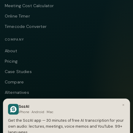
Meeting Cost Calculator
Online Timer
Timecode Converter
COMPANY
About
Pricing
Case Studies
Compare
Alternatives
Contact
×
SozAI
iPhone · Android · Mac
Blog
Get the SozAI app — 30 minutes of free AI transcription for your
Privacy
own audio: lectures, meetings, voice memos and YouTube. 99+
languages.