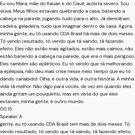
Eu sou Mara, mãe do Kauan e do Cauê, autista severo. Sou
viúva. Meus filhos estavam quebrando a casa, batendo a
cabeça na parede, jogando tudo para o alto. Já demoliram
cadeira, geladeira, tudo que imaginar dentro da casa. Agora,
minha gente, eu tô usando CDA Brasil há mais de dois meses.
Tô vendo resultado, tô vendo que tá saindo, tá fazendo
efeito. Eles não estão mais agitados, estão mais calmos, não
estão batendo a cabeça na parede, que era o mais perigoso.
Eles também são epiléticos. Eu tô vendo que tá melhorando
a epilepsia, não deu mais crise nesse meio tempo que eu tô
dando canabidol. Olha, é outra vida, é outra história. A minha
vida tá melhor. Não digo para vocês, de vez em quando eles
ainda gritam um pouquinho, mas em vista do que eles
estavam, minha gente, é outro mundo.
00:15
Speaker A
gente, eu tô usando CDA Brasil tem mais de dois meses. Tô
vendo resultado, tô vendo que tá saindo, tá fazendo efeito,