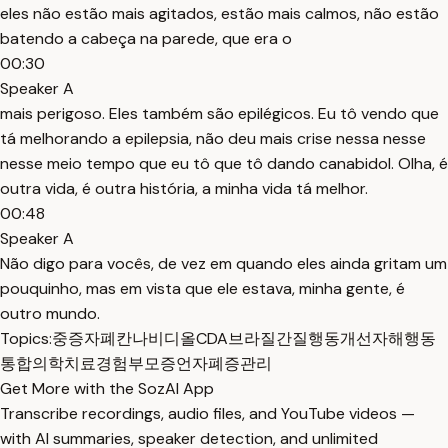
eles não estão mais agitados, estão mais calmos, não estão
batendo a cabeça na parede, que era o
00:30
Speaker A
mais perigoso. Eles também são epilégicos. Eu tô vendo que
tá melhorando a epilepsia, não deu mais crise nessa nesse
nesse meio tempo que eu tô que tô dando canabidol. Olha, é
outra vida, é outra história, a minha vida tá melhor.
00:48
Speaker A
Não digo para vocês, de vez em quando eles ainda gritam um
pouquinho, mas em vista que ele estava, minha gente, é
outro mundo.
Topics:
중증자폐
칸나비디올
CDA브라질
간질
행동개선
자해행동
통합의학
치료경험
부모증언
자폐증관리
Get More with the SozAI App
Transcribe recordings, audio files, and YouTube videos —
with AI summaries, speaker detection, and unlimited