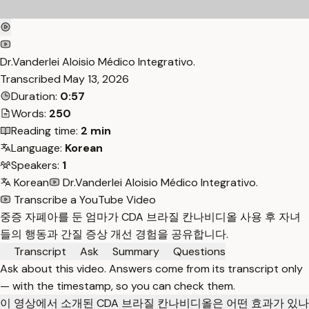
Dr.Vanderlei Aloisio Médico Integrativo.
Transcribed
May 13, 2026
Duration:
0:57
Words:
250
Reading time:
2 min
Language:
Korean
Speakers:
1
Korean
Dr.Vanderlei Aloisio Médico Integrativo.
Transcribe a YouTube Video
중증 자폐아를 둔 엄마가 CDA 브라질 칸나비디올 사용 후 자녀
들의 행동과 간질 증상 개선 경험을 공유합니다.
Transcript
Ask
Summary
Questions
Ask about this video. Answers come from its transcript only
— with the timestamp, so you can check them.
이 영상에서 소개된 CDA 브라질 칸나비디올은 어떤 효과가 있나