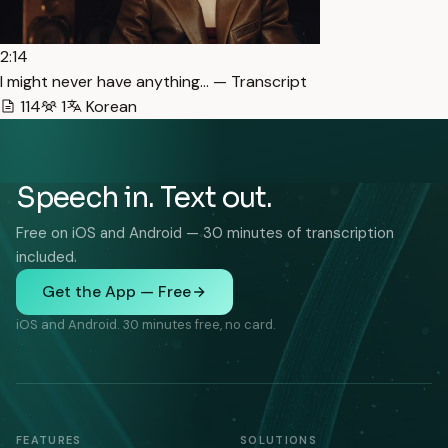
2:14
I might never have anything… — Transcript
114
1
Korean
Speech in. Text out.
Free on iOS and Android — 30 minutes of transcription
included.
Get the App — Free
iOS and Android. 30 minutes free, no card.
FEATURES
SOLUTIONS