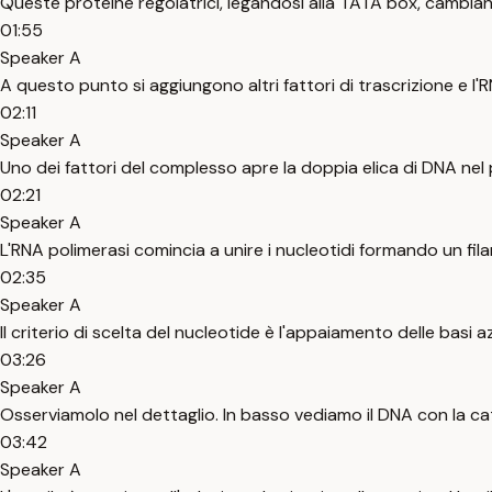
Queste proteine regolatrici, legandosi alla TATA box, cambi
01:55
Speaker A
A questo punto si aggiungono altri fattori di trascrizione e l'RN
02:11
Speaker A
Uno dei fattori del complesso apre la doppia elica di DNA nel 
02:21
Speaker A
L'RNA polimerasi comincia a unire i nucleotidi formando un fi
02:35
Speaker A
Il criterio di scelta del nucleotide è l'appaiamento delle basi
03:26
Speaker A
Osserviamolo nel dettaglio. In basso vediamo il DNA con la cat
03:42
Speaker A