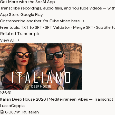
Get More with the SozAI App
Transcribe recordings, audio files, and YouTube videos — with
App Store
Google Play
Or transcribe another YouTube video here →
Free tools:
TXT to SRT
·
SRT Validator
·
Merge SRT
·
Subtitle t
Related Transcripts
View All
1:36:31
Italian Deep House 2026 | Mediterranean Vibes — Transcript
LussoCoppia
6,087
1
Italian