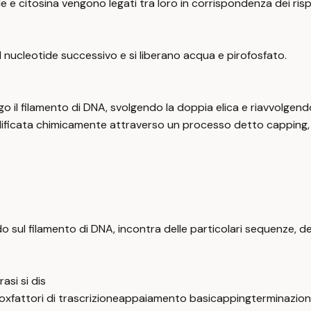
ile e citosina vengono legati tra loro in corrispondenza dei rispe
del nucleotide successivo e si liberano acqua e pirofosfato.
go il filamento di DNA, svolgendo la doppia elica e riavvolgen
modificata chimicamente attraverso un processo detto capping,
o sul filamento di DNA, incontra delle particolari sequenze, d
asi si dis
ox
fattori di trascrizione
appaiamento basi
capping
terminazion