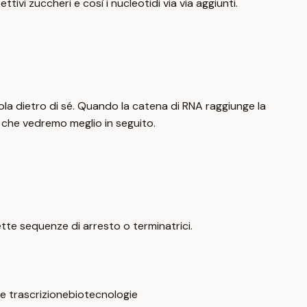
ttivi zuccheri e così i nucleotidi via via aggiunti.
dola dietro di sé. Quando la catena di RNA raggiunge la
 che vedremo meglio in seguito.
ette sequenze di arresto o terminatrici.
e trascrizione
biotecnologie