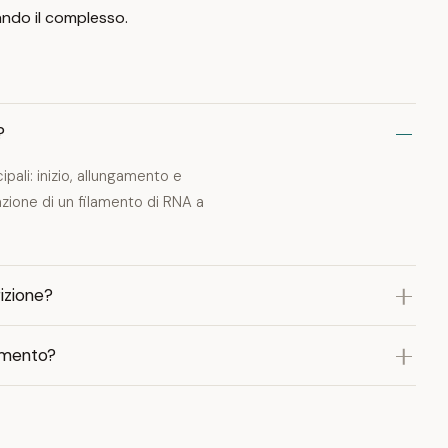
ando il complesso.
?
pali: inizio, allungamento e
zione di un filamento di RNA a
rizione?
gamento?