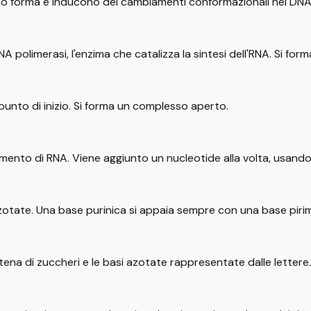
ano forma e inducono dei cambiamenti conformazionali nel DNA
A polimerasi, l'enzima che catalizza la sintesi dell'RNA. Si forma
punto di inizio. Si forma un complesso aperto.
lamento di RNA. Viene aggiunto un nucleotide alla volta, usan
 azotate. Una base purinica si appaia sempre con una base pirim
ena di zuccheri e le basi azotate rappresentate dalle lettere. 