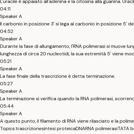
L'uracile è appaiato all'adenina e la citosina alla guanina. Urac
04:11
Speaker A
Il carbonio in posizione 3' si lega al carbonio in posizione 5' 
04:52
Speaker A
Durante la fase di allungamento, l'RNA polimerasi si muove lun
lunghezza di circa 20 nucleotidi, la sua estremità 5' viene 
05:21
Speaker A
La fase finale della trascrizione è detta terminazione.
05:27
Speaker A
La terminazione si verifica quando la RNA polimerasi, scorrend
05:44
Speaker A
A questo punto, il filamento di RNA viene rilasciato e la polimer
Topics:
trascrizione
sintesi proteica
DNA
RNA polimerasi
TATA b