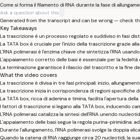
Come si forma il filamento di RNA durante la fase di allungam
Generated from the transcript and can be wrong — check th
Key Takeaways
La trascrizione è un processo regolato e suddiviso in fasi dist
La TATA box è cruciale per l'inizio della trascrizione grazie all
L'RNA polimerasi è l'enzima chiave che sintetizza l'RNA usand
L'appaiamento corretto delle basi è essenziale per la fedeltà d
La terminazione garantisce il rilascio del trascritto e la fine d
What the video covers
La trascrizione è divisa in tre fasi principali: inizio, allungame
La trascrizione inizia in corrispondenza di regioni specific
La TATA box, ricca di adenina e timina, facilita l'apertura dell
I fattori di trascrizione si legano alla TATA box, inducendo 
L'RNA polimerasi catalizza la sintesi dell'RNA unendo nucleot
L'appaiamento delle basi segue la regola purina-pirimidina: ad
Durante l'allungamento, l'RNA polimerasi svolge la doppia elica 
Quando la catena di RNA raggiunge circa 20 nucleotidi, la su