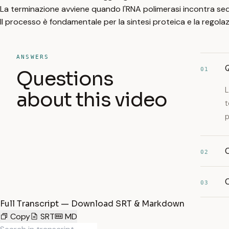
La terminazione avviene quando l'RNA polimerasi incontra sequ
Il processo è fondamentale per la sintesi proteica e la regola
ANSWERS
Q
01
Questions
L
about this video
t
p
C
02
C
03
Full Transcript — Download SRT & Markdown
Copy
SRT
MD