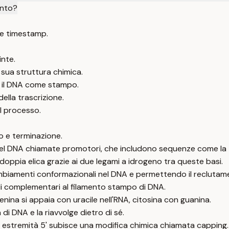
ento?
e timestamp.
inte.
a sua struttura chimica.
o il DNA come stampo.
ella trascrizione.
el processo.
nto e terminazione.
he del DNA chiamate promotori, che includono sequenze come la
a doppia elica grazie ai due legami a idrogeno tra queste basi.
cambiamenti conformazionali nel DNA e permettendo il reclutame
idi complementari al filamento stampo di DNA.
enina si appaia con uracile nell'RNA, citosina con guanina.
di DNA e la riavvolge dietro di sé.
a estremità 5' subisce una modifica chimica chiamata capping.