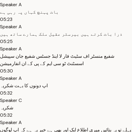
Speaker A
بات پہنچ کہاں پہ رہی ہے
05:23
Speaker A
ذرا بات کرتے ہیں بیرسٹر عقیل ملک ہمارے ساتھ ہیں
05:25
Speaker A
شفیع منسٹر اف سٹیٹ فار لا اینڈ جسٹس شفیع جان سپیشل
اسسٹنٹ ٹو سی ایم کے پی کے ان انفارمیشن
05:30
Speaker A
اپ دونوں کا بہت شکریہ
05:32
Speaker C
شکریہ
05:32
Speaker A
پہلے تو یہ بتائیں میری اطلاع ایک اور بھی ہے خبر یہ ہے کہ اپ لوگوں