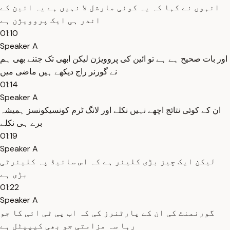
انہوں نے کہا کہ یہ کوئی مارشل لا نہیں ہے یہ ائین کے
اندر ہی ایک پروویژن ہے
01:10
Speaker A
اور بات صحیح ہے ہے تو ائین کی پروویژن لیکن ابھی تک جتنے بھی ہم
نے گورنر راج دیکھے ہیں ماضی میں
01:14
Speaker A
ان کے کوئی نتائج اچھے نہیں نکلے اور لانگ ٹرم کونسیکونسز ہمیشہ
برے ہی نکلے
01:19
Speaker A
لیکن ایک چیز بڑی کلیئر ہے کہ اس سائیڈ پہ کلیئرٹی
بڑی ہے
01:22
Speaker A
گورنمنٹ کی ان کے پارٹنرز کی کہ اب پی ٹی ائی کا جو
رہا سہ مزامتی جو بھی کیپیٹل ہے