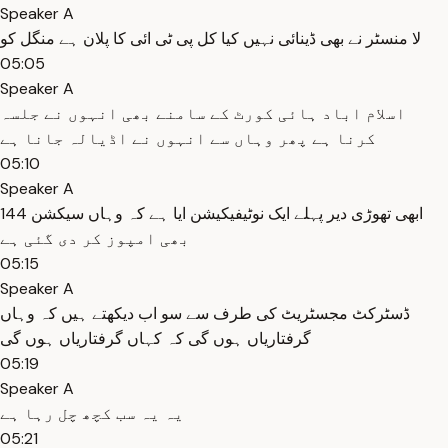
Speaker A
لا منسٹر نے بھی ڈینائی نہیں کیا کل پی ٹی ائی کا پلان ہے منگل کو
05:05
Speaker A
اسلام اباد ہائی کورٹ کے سامنے بھی انہوں نے جلسہ
کرنا ہے پھر وہاں سے انہوں نے اڈیالہ جانا ہے
05:10
Speaker A
ابھی تھوڑی دیر پہلے ایک نوٹیفیکیشن ایا ہے کہ وہاں سیکشن 144
بھی امپوز کر دی گئی ہے
05:15
Speaker A
ڈسٹرکٹ مجسٹریٹ کی طرف سے سو اب دیکھتے ہیں کہ وہاں
گرفتاریاں ہوں گی کہ کہاں گرفتاریاں ہوں گی
05:19
Speaker A
یہ یہ سب کچھ چل رہا ہے
05:21