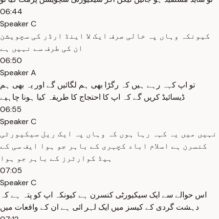
06:44
Speaker C
کیونکہ وہاں پہ خالی صرف ایک لا اینڈ ارڈر کی سچویشن
ان کی طرف سے نہیں ہے
06:50
Speaker A
تو اپ کہہ رہے ہیں کہ رگڑا بھی ہم لگائیں گے اور یہ بھی ہم
ڈیسائیڈ کریں گے کہ اپ کا احتجاج کا طریقہ کیا ہونا چاہیے
06:55
Speaker C
نہیں میں یہ کہہ رہا ہوں کہ وہاں پہ ایک ریل سیکیورٹی
کنسرن ہے اسلام اباد کچہری کے باہر جو ہوا ایف سی کے
ہیڈ کوارٹرز کے باہر جو ہوا
07:05
Speaker C
اس حوالے سے ایک سیکیورٹی کنسرن ہے کیونکہ اپ کو پتہ ہے کہ
دہشت گردی کے کیسز میں ایک لہر ائی ہے ان کے واقعات میں