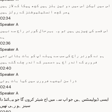
اس میں لیکن اس میں دو تین بلز ہیں کچھ پیکا کے لاز ہیں
پھر کچھ انسٹیٹیوشنز کے رولز ہیں
02:34
Speaker A
اس قسم کی چیزیں ہیں تو وہ بہرحال گورنر راج سے نہیں
ہے
02:36
Speaker A
ہم نے گورنر راج کی سب سے پہلے اپ کو بات بتائی تھی
فروری کے اندر اج ہم دسمبر کے اندر چلے گئے ہیں
02:40
Speaker A
ذرا سن لیجیے فروری میں کیا بات ہوئی
02:44
Speaker A
ایسی ڈیولپمنٹس ہیں جو اپ سے میں اج شیئر کروں گا جو بیہائنڈ دا
سینز ہو رہی تھیں
02:50