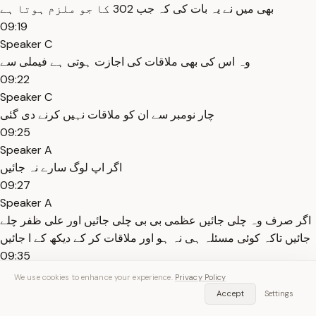
بھی میں نے یہ بات کی کہ جب 302 کا جو ملزم ہوتا ہے
09:19
Speaker C
وہ اس کی بھی ملاقات کی اجازت ہوتی ہے فیملی سے
09:22
Speaker C
چار نومبر سے ان کو ملاقات نہیں کرنے دی گئی
09:25
Speaker A
اگر اپ لوگ سارے نہ جائیں
09:27
Speaker A
اگر صرف وہ چلی جائیں عظمی بی بی چلی جائیں اور علی ظفر چلے
جائیں تاکہ کوئی مسئلہ ہی نہ ہو اور ملاقات کر کے دیکھ کے ا جائیں
09:35
Speaker C
We use cookies to enhance your experience.
Privacy Policy
نہیں اندر تو اندر چلے جائیں ہم باہر بیٹھے رہیں گے
Accept
Settings
09:37