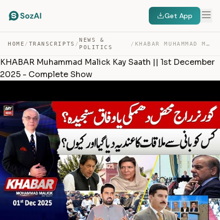
Get App
NEWS &
HOME
/
TRANSCRIPTS
/
/
KHABAR MUHAMMAD MALICK KAY SAATH || 1ST DECEMBER 2025 -… — TRANSCRIPT
POLITICS
KHABAR Muhammad Malick Kay Saath || 1st December
2025 - Complete Show