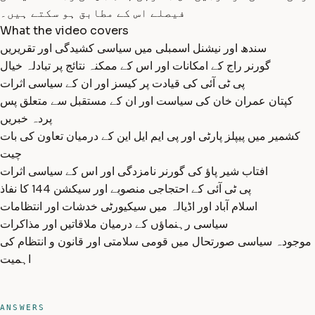
فیصلے اس کے مطابق ہو سکتے ہیں۔
What the video covers
سندھ اور نیشنل اسمبلی میں سیاسی کشیدگی اور تقریریں
گورنر راج کے امکانات اور اس کے ممکنہ نتائج پر تبادلہ خیال
پی ٹی آئی کی قیادت پر کیسز اور ان کے سیاسی اثرات
کپتان عمران خان کی سیاست اور ان کے مستقبل سے متعلق پس
پردہ خبریں
کشمیر میں پیپلز پارٹی اور پی ایم ایل این کے درمیان تعاون کی بات
چیت
افتاب شیر پاؤ کی گورنر نامزدگی اور اس کے سیاسی اثرات
پی ٹی آئی کے احتجاجی منصوبے اور سیکشن 144 کا نفاذ
اسلام آباد اور اڈیالہ میں سیکیورٹی خدشات اور انتظامات
سیاسی رہنماؤں کے درمیان ملاقاتیں اور مذاکرات
موجودہ سیاسی صورتحال میں قومی سلامتی اور قانون و انتظام کی
اہمیت
ANSWERS