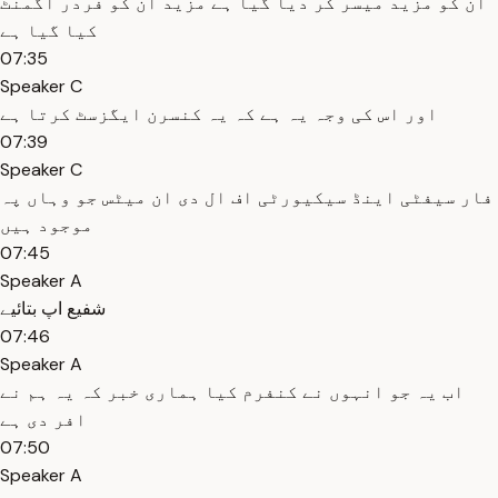
ان کو مزید میسر کر دیا گیا ہے مزید ان کو فردر اگمنٹ
کیا گیا ہے
07:35
Speaker C
اور اس کی وجہ یہ ہے کہ یہ کنسرن ایگزسٹ کرتا ہے
07:39
Speaker C
فار سیفٹی اینڈ سیکیورٹی اف ال دی ان میٹس جو وہاں پہ
موجود ہیں
07:45
Speaker A
شفیع اپ بتائیے
07:46
Speaker A
اب یہ جو انہوں نے کنفرم کیا ہماری خبر کہ یہ ہم نے
افر دی ہے
07:50
Speaker A