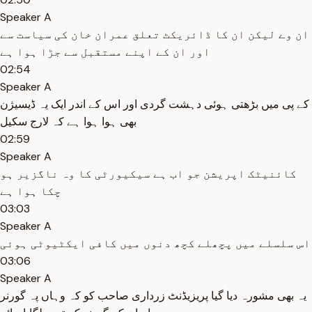
Speaker A
ان وے لیکن ان کا ڈائریکٹ تعلق عمران خان کی سیاست سے
اور ان کے اپنے مستقبل سے جڑا ہوا ہے
02:54
Speaker A
کے پی میں بڑھتی ہوئی دہشت گردی اور اس کے اندر ایک یہ ڈیسیژن
بھی ہوا ہوا ہے کہ لارج سکیل
02:59
Speaker A
کائنیٹک اپریشن جو اب ہے سیکیورٹی کا وہ ناگزیر ہو
چکا ہوا ہے
03:03
Speaker A
اس سلسلے میں پچھلے کچھ دنوں میں کافی ایکٹیوٹی ہوئی
03:06
Speaker A
یہ بھی مشورہ دیا گیا پریزیڈنٹ زرداری صاحب کو کہ وہاں پہ گورنر