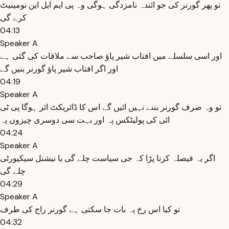
تو پھر گورنر کی جو ائندہ نامزدگی ہوگی وہ پی ایم ایل این نومینیٹ
کرے گی
04:13
Speaker A
اور اسی سلسلے میں افتاب شیر پاؤ صاحب سے ملاقات کی گئی ہے
اور اگر افتاب شیر پاؤ گورنر بنیں گے
04:19
Speaker A
تو وہ صرف گورنر بننے نہیں ائیں گے اس کا ڈائریکٹ اثر ہوگا پی ٹی
ائی کی پولیٹکس پہ اور بہت سی دوسری چیزوں پہ
04:24
Speaker A
اگر یہ فیصلہ کرنا پڑا کہ جی سیاست چلے گی یا نیشنل سیکیورٹی
چلے گی
04:29
Speaker A
تو کیا اس رخ پہ بات جا سکتی ہے گورنر راج کی طرف
04:32