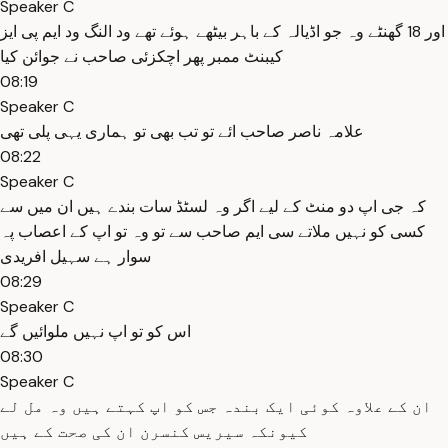
Speaker C
اور 18 گھنٹے وہ جو اڈیالہ کے باہر بیٹھے ہوئے تھے ود النگ ود ایم پی ایز
کیبنٹ ممبر پھر اچکزئی صاحب نے جوائن کیا
08:19
Speaker C
علامہ ناصر صاحب ائے تو تب بھی تو ہماری یہی پلی تھی
08:22
Speaker C
کہ جی اپ دو منٹ کے لیے اگر وہ لسٹڈ سات بندے ہیں ان میں سے
کسی کو نہیں ملاتے سی ایم صاحب سے تو وہ تو اپ کے اعصاب پہ
سوار ہے سہیل افریدی
08:29
Speaker C
اس کو تو اپ نہیں ملوائیں گے
08:30
Speaker C
ان کے علاوہ کوئی ایک بندہ جس کو اپ کہتے ہیں وہ مل لے
کیونکہ سیریس کنسرن ان کی صحت کے ہیں