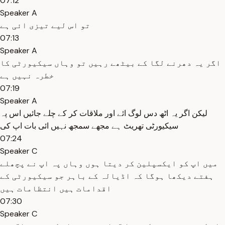
07:12
Speaker A
تو اس لیے تیزی ائی ہے
07:13
Speaker A
اگر یہ دھرنے لگا کے بیٹھے رہیں تو وہاں سیکیورٹی کا
خطرہ نہیں ہے
07:19
Speaker A
لیکن اگر یہ اٹھ دس لوگ ائے اور ملاقات کر کے چلے جائیں اس پہ
سیکیورٹی تھریٹ ہے مجھے سمجھ نہیں ائی بات اپ کی
07:24
Speaker C
میں اپ کو ایکسپلین کر دیتا ہوں وہاں پہ اپ نے پچھلے
ہفتے دیکھا ہوگا کہ اڈیالہ کے باہر جو سیکیورٹی کے
اقدامات ہیں انتظامات ہیں
07:30
Speaker C