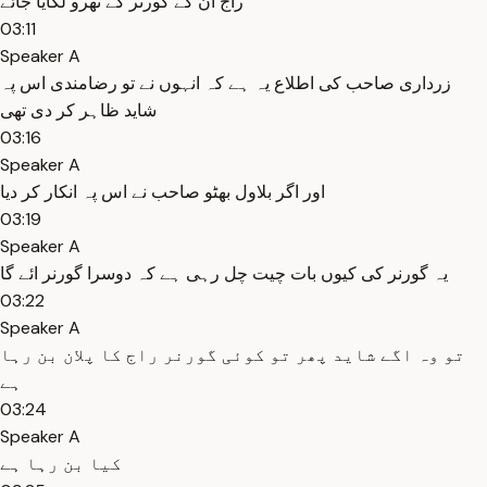
راج ان کے گورنر کے تھرو لگایا جائے
03:11
Speaker A
زرداری صاحب کی اطلاع یہ ہے کہ انہوں نے تو رضامندی اس پہ
شاید ظاہر کر دی تھی
03:16
Speaker A
اور اگر بلاول بھٹو صاحب نے اس پہ انکار کر دیا
03:19
Speaker A
یہ گورنر کی کیوں بات چیت چل رہی ہے کہ دوسرا گورنر ائے گا
03:22
Speaker A
تو وہ اگے شاید پھر تو کوئی گورنر راج کا پلان بن رہا
ہے
03:24
Speaker A
کیا بن رہا ہے