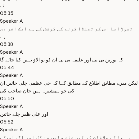
نے
05:35
Speaker A
تھوڑا سا اس کو ٹھنڈا کرنے کی کوشش کی ہے ایک افر دی
ہے
05:38
Speaker A
کہ نورین بی بی اور علیمہ بی بی ان کو تو الاؤ نہیں کیا جائے گا
05:44
Speaker A
لیکن میرے مطابق اطلاع کے مطابق کہا کہ جی عظمی چلی جائیں ان
کی جو ہمشیرہ ہیں خان صاحب کی
05:50
Speaker A
اور علی ظفر چلے جائیں
05:52
Speaker A
یہ جا کے ملاقات کر لیں خان صاحب سے کل اور اگر اس کے