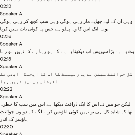
02:12
Speaker A
وہی ان کے لیے چھاپے مار رہی ہوگی وہی سب کچھ کر رہی ہوگی
تو یہ ایک اس کا وہ پہلو ہے جس پہ کوئی بات نہیں کرتا
02:16
Speaker A
بٹ یہ ہے بڑا سیریس اب دیکھنا یہ ہے کہ ہو رہا ہے کہ نہیں ہو رہا
02:18
Speaker A
کل جوائنٹ سیشن ہے پارلیمنٹ کا اس کا ایجنڈا ابھی تک
افیشلی ریلیز نہیں ہوا
02:22
Speaker A
لیکن جو میں نے اس کا ایک ڈرافٹ دیکھا ہے اس میں سب کا خطرہ
تھا کہ شاید کل ہی تو نہیں کوئی اناؤنس کرنے لگے کہ دونوں جوائنٹ
ہاؤسز کے اندر
02:30
Speaker A