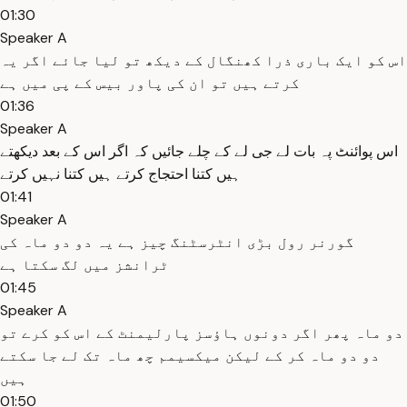
01:30
Speaker A
اس کو ایک باری ذرا کھنگال کے دیکھ تو لیا جائے اگر یہ
کرتے ہیں تو ان کی پاور بیس کے پی میں ہے
01:36
Speaker A
اس پوائنٹ پہ بات لے جی لے کے چلے جائیں کہ اگر اس کے بعد دیکھتے
ہیں کتنا احتجاج کرتے ہیں کتنا نہیں کرتے
01:41
Speaker A
گورنر رول بڑی انٹرسٹنگ چیز ہے یہ دو دو ماہ کی
ٹرانشز میں لگ سکتا ہے
01:45
Speaker A
دو ماہ پھر اگر دونوں ہاؤسز پارلیمنٹ کے اس کو کرے تو
دو دو ماہ کر کے لیکن میکسیمم چھ ماہ تک لے جا سکتے
ہیں
01:50