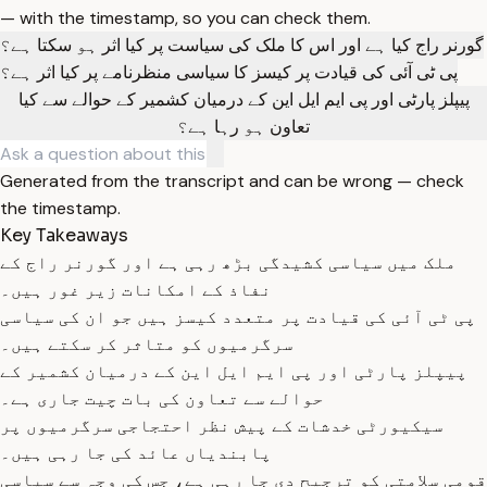
— with the timestamp, so you can check them.
گورنر راج کیا ہے اور اس کا ملک کی سیاست پر کیا اثر ہو سکتا ہے؟
پی ٹی آئی کی قیادت پر کیسز کا سیاسی منظرنامے پر کیا اثر ہے؟
پیپلز پارٹی اور پی ایم ایل این کے درمیان کشمیر کے حوالے سے کیا
تعاون ہو رہا ہے؟
Generated from the transcript and can be wrong — check
the timestamp.
Key Takeaways
ملک میں سیاسی کشیدگی بڑھ رہی ہے اور گورنر راج کے
نفاذ کے امکانات زیر غور ہیں۔
پی ٹی آئی کی قیادت پر متعدد کیسز ہیں جو ان کی سیاسی
سرگرمیوں کو متاثر کر سکتے ہیں۔
پیپلز پارٹی اور پی ایم ایل این کے درمیان کشمیر کے
حوالے سے تعاون کی بات چیت جاری ہے۔
سیکیورٹی خدشات کے پیش نظر احتجاجی سرگرمیوں پر
پابندیاں عائد کی جا رہی ہیں۔
قومی سلامتی کو ترجیح دی جا رہی ہے، جس کی وجہ سے سیاسی