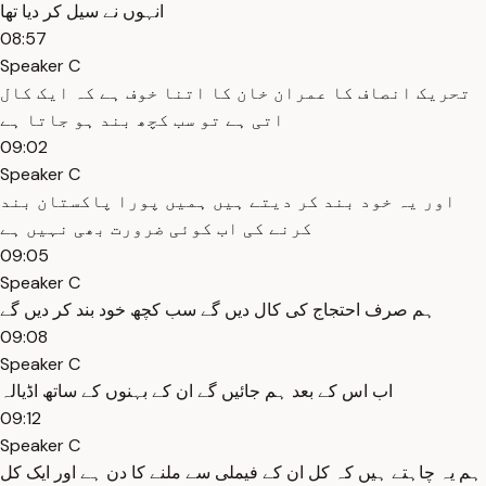
انہوں نے سیل کر دیا تھا
08:57
Speaker C
تحریک انصاف کا عمران خان کا اتنا خوف ہے کہ ایک کال
اتی ہے تو سب کچھ بند ہو جاتا ہے
09:02
Speaker C
اور یہ خود بند کر دیتے ہیں ہمیں پورا پاکستان بند
کرنے کی اب کوئی ضرورت بھی نہیں ہے
09:05
Speaker C
ہم صرف احتجاج کی کال دیں گے سب کچھ خود بند کر دیں گے
09:08
Speaker C
اب اس کے بعد ہم جائیں گے ان کے بہنوں کے ساتھ اڈیالہ
09:12
Speaker C
ہم یہ چاہتے ہیں کہ کل ان کے فیملی سے ملنے کا دن ہے اور ایک کل