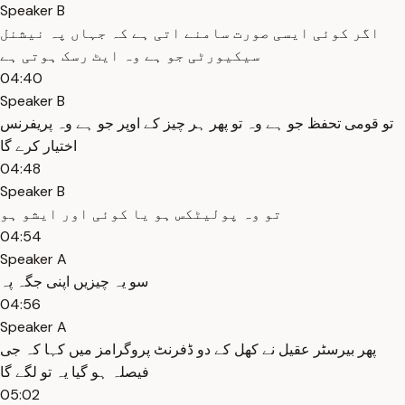
Speaker B
اگر کوئی ایسی صورت سامنے اتی ہے کہ جہاں پہ نیشنل
سیکیورٹی جو ہے وہ ایٹ رسک ہوتی ہے
04:40
Speaker B
تو قومی تحفظ جو ہے وہ تو پھر ہر چیز کے اوپر جو ہے وہ پریفرنس
اختیار کرے گا
04:48
Speaker B
تو وہ پولیٹکس ہو یا کوئی اور ایشو ہو
04:54
Speaker A
سو یہ چیزیں اپنی جگہ پہ
04:56
Speaker A
پھر بیرسٹر عقیل نے کھل کے دو ڈفرنٹ پروگرامز میں کہا کہ جی
فیصلہ ہو گیا یہ تو لگے گا
05:02