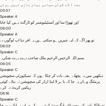
بعد ا کے کوئی سیاسی بیان بازی نہیں ہوتی
05:57
Speaker A
اور تھوڑا سا اور انسٹیٹیوشنز کو ٹارگٹ نہیں کیا جاتا
06:00
Speaker A
تو پھر اگے کے لیے چیزیں ہو سکتی ہیں یہ افر دیا اپ لوگوں نے
06:03
Speaker C
بسم اللہ الرحمن الرحیم ملک صاحب بہت بہت شکریہ
06:05
Speaker C
دیکھیں میں یہ پچھلے ہفتے بات کر چکا ہوں کہ سیکیورٹی سچویشن
پرمٹنگ وہاں پہ جا کے باہر لا اینڈ ارڈر کی سچویشن نہ بنائے کوئی
ریکس کریٹ نہ کرے
06:16
Speaker C
تو بالکل اس کی پوسیبلٹی ایگزسٹ کرتی ہے کہ وہاں پہ ایک بہن جا