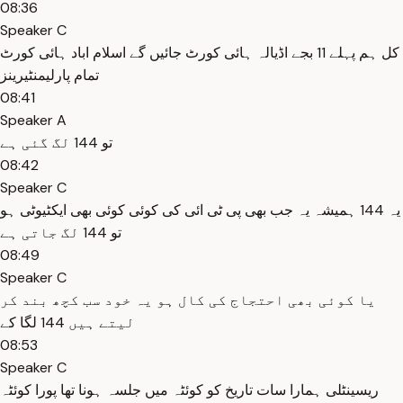
08:36
Speaker C
کل ہم پہلے 11 بجے اڈیالہ ہائی کورٹ جائیں گے اسلام اباد ہائی کورٹ
تمام پارلیمنٹیرینز
08:41
Speaker A
تو 144 لگ گئی ہے
08:42
Speaker C
یہ 144 ہمیشہ یہ جب بھی پی ٹی ائی کی کوئی کوئی بھی ایکٹیوٹی ہو
تو 144 لگ جاتی ہے
08:49
Speaker C
یا کوئی بھی احتجاج کی کال ہو یہ خود سب کچھ بند کر
لیتے ہیں 144 لگا کے
08:53
Speaker C
ریسینٹلی ہمارا سات تاریخ کو کوئٹہ میں جلسہ ہونا تھا پورا کوئٹہ