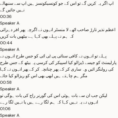
اپ اگر یہ کریں گے تو اس کے جو کونسیکونسز ہیں اپ سے سنبھالے
نہیں جائیں گے
00:36
Speaker A
اعظم نذیر تارڑ صاحب اٹھے لا منسٹر انہوں نے اگرچہ پھر افر دہرائی
کہ ہم نے پہلے بھی کہا ہے بیٹھیں بات کریں
00:44
Speaker A
پہلے تو انہوں نے کافی سنائی پی ٹی ائی کو جس طرح انہوں نے
پارلیمنٹ کو جیسے ڈیزالو کیا اسپیکر کی کرسی پہ بیٹھ کے جس طرح
کی رولنگز ائیں وہ ساری کر کے پھر چنانچہ کر کے پھر انہوں نے کہا
مگر ہم چاہتے ہیں ابھی بھی اس کو ریزالو کیا جائے
00:58
Speaker A
لیکن جب ان سے بات ہوئی اس کی گورنر راج کی بات ہوگی تو
انہوں نے یہ نہیں کہا کہ ہم لگا رہے ہیں یا نہیں لگا رہے
01:06
Speaker A