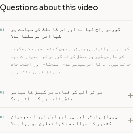
Questions about this video
گورنر راج کیا ہے اور اس کا ملک کی سیاست پر
01
کیا اثر ہو سکتا ہے؟
گورنر راج آئینی پروویژن ہے جس کے تحت صوبے کی حکومت
کو عارضی طور پر معطل کر کے گورنر کو اختیارات دیے
جاتے ہیں۔ اس کا اثر سیاسی عدم استحکام اور احتجاجات
میں اضافہ ہو سکتا ہے۔
پی ٹی آئی کی قیادت پر کیسز کا سیاسی
02
منظرنامے پر کیا اثر ہے؟
پیپلز پارٹی اور پی ایم ایل این کے درمیان
03
کشمیر کے حوالے سے کیا تعاون ہو رہا ہے؟