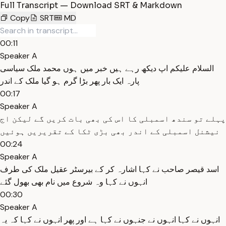
Full Transcript — Download SRT & Markdown
Copy
SRT
MD
00:11
Speaker A
السلام علیکم اپ دیکھ رہے ہیں خبر میں ہوں محمد ملک سیاسی
پارہ ایک بار پھر بڑا گرم ہو گیا ملک کے اندر
00:17
Speaker A
پہلے تو سندھ اسمبلی کا اس کی بھی بات کریں گے لیکن اج
نیشنل اسمبلی کے اندر بھی بڑی ٹکا کے تقریریں ہوئیں
00:24
Speaker A
اسد قیصر صاحب نے کہا اشارہ کر کے بیرسٹر عقیل ملک کی طرف
انہوں نے کہا وہ شروع میں نام بھی بھول گئے
00:30
Speaker A
انہوں نے کہا انہوں نے جنہوں نے کہا ہے اور پھر انہوں نے کہا کہ یہ