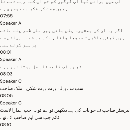
اس میں برائی کیا اپ لوگوں کو تو اپ کہہ رہے تھے نا
ہمیں صحت کی فکر ہے دوسری ہے
07:55
Speaker A
اگر وہ ان کی ہمشیرہ چلی جاتی ہیں علی ظفر چلے جاتے
ہیں کوئی ماڈریٹ سمجھا جاتا ہے کہ وہ شعلہ بیانی سے
پرہیز کرتے ہیں
08:01
Speaker A
تو یہ اپ کا مسئلہ حل ہوتا نہیں ہے
08:03
Speaker C
سب سے پہلے بہت بہت شکریہ ملک صاحب
08:05
Speaker C
بیرسٹر صاحب نے جو بات کی ہے دیکھیں تو ہم تو یہ جب ہمارا لاسٹ
ٹائم جب سی ایم صاحب ائے تھے
08:10