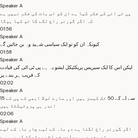
Speaker A
پی ٹی ائی کی فکر کیا ہے ان کو اس بات کی فکر نہیں ہے
کہ اگر گورنر راج لگے گا تو کیا ہوگا
01:56
Speaker A
کیونکہ ان کو تو ایک سیاسی شہید وہ بن جائیں گے
01:58
Speaker A
لیکن اس کا ایک سیریس پریکٹیکل ایشو یہ ہے پی ٹی ائی کی قیادت
کے قریب ہر بندے پر
02:02
Speaker A
15 سے لے کے 50 تک کیسز ہیں اور سارے لوگ ابھی کے پی کے
اندر ہی پروٹیکٹڈ ہیں
02:06
Speaker A
اگر گورنر راج لگتا ہے دو ماہ کے لیے چار ماہ کے لیے
تو پھر وہی پولیس جو اج پروٹیکٹ کر رہی ہے