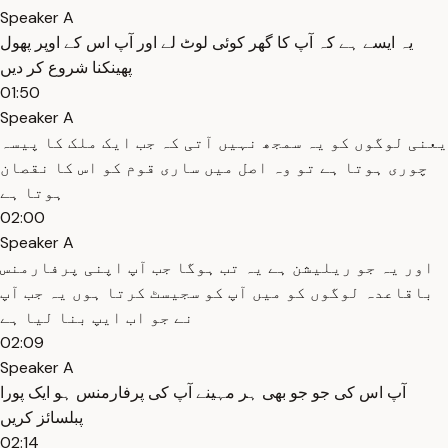
Speaker A
یہ ایسے ہے کہ آپ کا گھر کوئی لوٹ لے اور آپ اس کے اوپر پھول
پھینکنا شروع کر دیں
01:50
Speaker A
یعنی لوگوں کو یہ سمجھ نہیں آتی کہ جب ایک ملک کا پیسہ
چوری ہوتا ہے تو وہ اصل میں ساری قوم کو اس کا نقصان
ہوتا ہے
02:00
Speaker A
اور یہ جو ریلیشن ہے یہ تب ہوگا جب آپ اپنی پرفارمنس
باقاعدہ لوگوں کو میں آپ کو سجیسٹ کرتا ہوں یہ جب آپ
نے جو اب ایپ بنا لیا ہے
02:09
Speaker A
آپ اس کی جو جو بھی ہر مہینے آپ کی پرفارمنس ہو ایک پورا
پبلسائز کریں
02:14