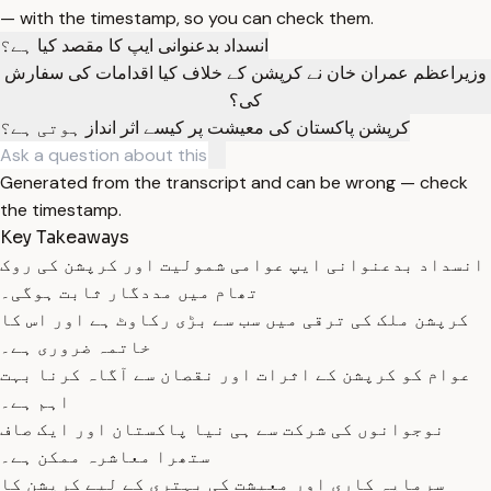
— with the timestamp, so you can check them.
انسداد بدعنوانی ایپ کا مقصد کیا ہے؟
وزیراعظم عمران خان نے کرپشن کے خلاف کیا اقدامات کی سفارش
کی؟
کرپشن پاکستان کی معیشت پر کیسے اثر انداز ہوتی ہے؟
Generated from the transcript and can be wrong — check
the timestamp.
Key Takeaways
انسداد بدعنوانی ایپ عوامی شمولیت اور کرپشن کی روک
تھام میں مددگار ثابت ہوگی۔
کرپشن ملک کی ترقی میں سب سے بڑی رکاوٹ ہے اور اس کا
خاتمہ ضروری ہے۔
عوام کو کرپشن کے اثرات اور نقصان سے آگاہ کرنا بہت
اہم ہے۔
نوجوانوں کی شرکت سے ہی نیا پاکستان اور ایک صاف
ستھرا معاشرہ ممکن ہے۔
سرمایہ کاری اور معیشت کی بہتری کے لیے کرپشن کا