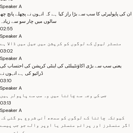
Speaker A
ان کی پاپولیرٹی کا سب سے بڑا راز کیا ہے کہ انہوں نے پچھلے پانچ چھ
سالوں میں چار سو سے زیادہ
02:55
Speaker A
منسٹر لیول کے لوگوں کو کرپشن میں جیل میں ڈالا ہے
03:02
Speaker A
یعنی سب سے بڑی اکاؤنٹیبلٹی کی اینٹی کرپشن کی احتساب کی
ڈرائیو کی ہے انہوں نے
03:10
Speaker A
جس کی وجہ سے چائنا میں وہ سب سے پاپولر ہیں
03:13
Speaker A
کیونکہ چائنا کے لوگوں کو سمجھ آنی شروع ہو گئی کہ
اگر منسٹرز اور پرائم منسٹر یا اوپر والے جو جب پیسے
کھاتے ہیں