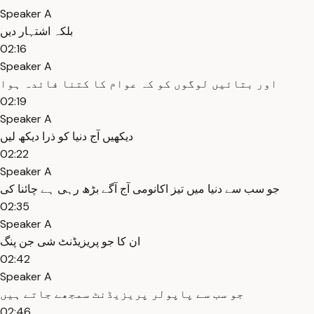
Speaker A
بلکہ اشتہار دیں
02:16
Speaker A
اور بتائیں لوگوں کو کہ عوام کا کتنا فائدہ ہوا
02:19
Speaker A
دیکھیں آج دنیا کو ذرا دیکھ لیں
02:22
Speaker A
جو سب سے دنیا میں تیز اکانومی آج آگے بڑھ رہی ہے چائنا کی
02:35
Speaker A
ان کا جو پریزیڈنٹ شی جن پنگ
02:42
Speaker A
جو سب سے پاپولر پریزیڈنٹ سمجھے جاتے ہیں
02:46