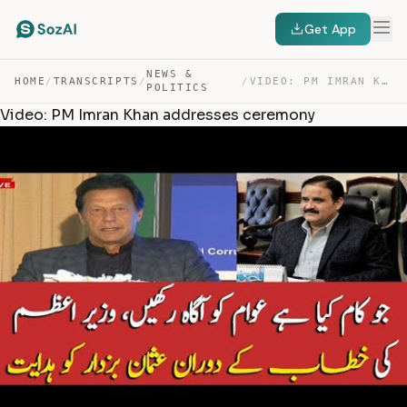
Get App
NEWS &
HOME
/
TRANSCRIPTS
/
/
VIDEO: PM IMRAN KHAN ADDRESSES CEREMONY — TRANSCRIPT
POLITICS
Video: PM Imran Khan addresses ceremony