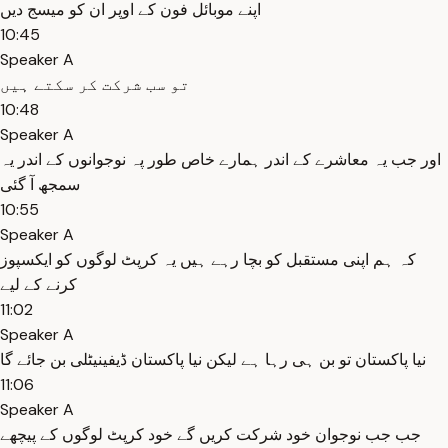
اپنے موبائل فون کے اوپر ان کو میسج دیں
10:45
Speaker A
تو سب شرکت کر سکتے ہیں
10:48
Speaker A
اور جب یہ معاشرے کے اندر ہمارے خاص طور پہ نوجوانوں کے اندر یہ
سمجھ آ گئی
10:55
Speaker A
کہ ہم اپنی مستقبل کو بچا رہے ہیں یہ کرپٹ لوگوں کو ایکسپوز
کرنے کے لیے
11:02
Speaker A
نیا پاکستان تو بن ہی رہا ہے لیکن نیا پاکستان ڈیفینیٹلی بن جائے گا
11:06
Speaker A
جب جب نوجوان خود شرکت کریں گے خود کرپٹ لوگوں کے پیچھے