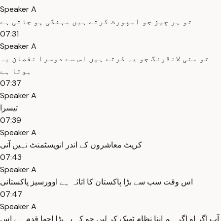
Speaker A
تو ہر چیز جو امپورٹ کرتے ہیں مہنگی ہو جاتی ہے
07:31
Speaker A
تو منی لانڈرنگ جو یہ کرتے ہیں اس سے دوسرا نقصان یہ
ہوتا ہے
07:37
Speaker A
تیسرا
07:39
Speaker A
کرپٹ معاشروں کے اندر انویسٹمنٹ نہیں آتی
07:43
Speaker A
اس وقت سب سے بڑا پاکستان کا اثاثہ ہے اوورسیز پاکستانی
07:47
Speaker A
آپ اگر او اگر ہم اپنا نظام ٹھیک کر لیں جو کہ یہ بڑا اچھا قدم ہے اس