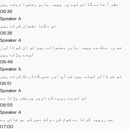
نظر آ جائے گا اس لیے وہ پیسہ باہر بھجوا دیتے ہیں
06:36
Speaker A
تو دگنا نقصان کرتے ہیں
06:38
Speaker A
جب وہ ملک سے پیسہ باہر بھجواتے ہیں تو ان کو ڈالرز
لینے پڑتے ہیں
06:46
Speaker A
تو جب ڈالر لیتے ہیں جب آپ اور منی لانڈرنگ کرتے ہیں
06:51
Speaker A
تو اس سے روپے کے اوپر پریشر پڑتا ہے
06:55
Speaker A
جب روپیہ گرتا ہے قوم کی دولت بھی کم ہو جاتی ہے
07:00