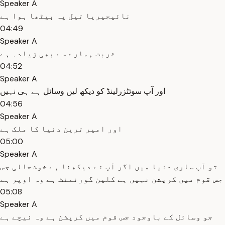
Speaker A
نائیجیریا تیل پہ بیٹھا ہوا ہے
04:49
Speaker A
غربت ہمارے سے بھی زیادہ ہے
04:52
Speaker A
اور آپ سوئٹزرلینڈ کو دیکھ لیں وسائل ہے ہی نہیں
04:56
Speaker A
اور امیر ترین دنیا کا ملک ہے
05:00
Speaker A
تو آپ ساری دنیا میں اگر آپ نے دیکھنا ہے خوشحالی جس
جس قوم میں کرپشن نہیں ہے کلین گورنمنٹ ہے وہ اوپر ہے
05:08
Speaker A
جو وسائل کے باوجود جس قوم میں کرپشن ہے وہ نیچے ہے