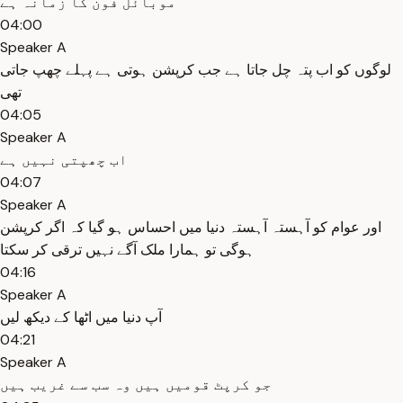
موبائل فون کا زمانہ ہے
04:00
Speaker A
لوگوں کو اب پتہ چل جاتا ہے جب کرپشن ہوتی ہے پہلے چھپ جاتی
تھی
04:05
Speaker A
اب چھپتی نہیں ہے
04:07
Speaker A
اور عوام کو آہستہ آہستہ دنیا میں احساس ہو گیا کہ اگر کرپشن
ہوگی تو ہمارا ملک آگے نہیں ترقی کر سکتا
04:16
Speaker A
آپ دنیا میں اٹھا کے دیکھ لیں
04:21
Speaker A
جو کرپٹ قومیں ہیں وہ سب سے غریب ہیں