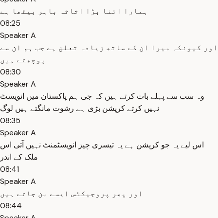
ہمارا اتنا بڑا اثاثہ باہر بیٹھا ہے
08:25
Speaker A
اور کیونکہ میرا ان کے ساتھ زیادہ تعلق ہے جب ہم ان سے
پوچھتے ہیں
08:30
Speaker A
وہ سب سے پہلے بات کرتے ہیں کہ جی ہم پاکستان میں انویسٹ
نہیں کرتے کرپشن بڑی ہے رشوت مانگتے ہیں لوگ
08:35
Speaker A
اس لیے یہ جو کرپشن ہے یہ تیسری چیز انویسٹمنٹ نہیں آتی اس
ملک کے اندر
08:41
Speaker A
اور پھر پروجیکٹس ایسے بن جاتے ہیں
08:44
Speaker A