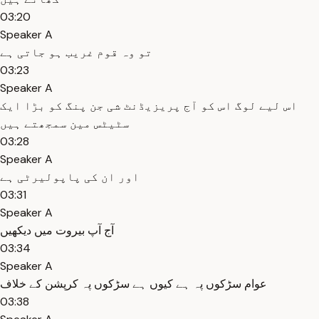
03:20
Speaker A
تو وہ قوم غریب ہو جاتی ہے
03:23
Speaker A
اس لیے لوگ اس کو آج پریزیڈنٹ شی جن پنگ کو بڑا ایک
سٹیٹس مین سمجھتے ہیں
03:28
Speaker A
اور ان کی پاپولیرٹی ہے
03:31
Speaker A
آج آپ بیروت میں دیکھیں
03:34
Speaker A
عوام سڑکوں پہ ہے کیوں ہے سڑکوں پہ کرپشن کے خلاف
03:38