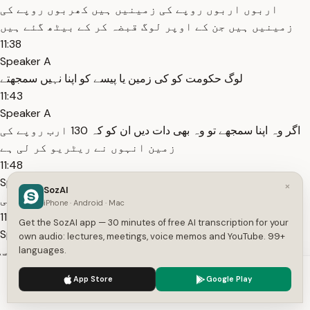
اربوں اربوں روپے کی زمینیں ہیں کھربوں روپے کی
زمینیں ہیں جن کے اوپر لوگ قبضہ کر کے بیٹھ گئے ہیں
11:38
Speaker A
لوگ حکومت کو کی زمین یا پیسے کو اپنا نہیں سمجھتے
11:43
Speaker A
اگر وہ اپنا سمجھے تو وہ بھی دات دیں ان کو کہ 130 ارب روپے کی
زمین انہوں نے ریٹریو کر لی ہے
11:48
Speaker A
×
SozAI
اب یہ عوام کے لیے انشاءاللہ استعمال ہوگی
iPhone · Android · Mac
11:51
Get the SozAI app — 30 minutes of free AI transcription for your
Speaker A
own audio: lectures, meetings, voice memos and YouTube. 99+
languages.
یہ زمین کو جو ہم نے غریب لوگوں کے لیے ہاؤسنگ ہے اس
کے لیے ہم استعمال کر سکتے ہیں
We use cookies to enhance your experience.
Privacy Policy
App Store
Google Play
11:57
Accept
Settings
Speaker A