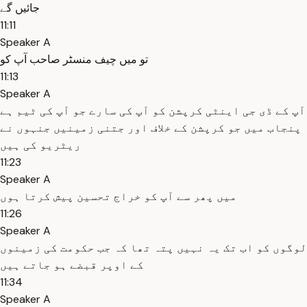
جائیں گے
11:11
Speaker A
تو میں چیف منسٹر صاحب آپ کو
11:13
Speaker A
آپ کے ڈی جی اینٹی کرپشن کو آپ کی سارے جو آپ کی ٹیم ہے
پنجاب میں جو کرپشن کے خلاف اور جتنی زمینیں جنہوں نے
ریٹریو کی ہیں
11:23
Speaker A
میں پھر سے آپ کو خراج تحسین پیش کرتا ہوں
11:26
Speaker A
لوگوں کو اب تک یہ نہیں پتہ تھا کہ جب حکومت کی زمینوں
کے اوپر قبضے ہو جاتے ہیں
11:34
Speaker A