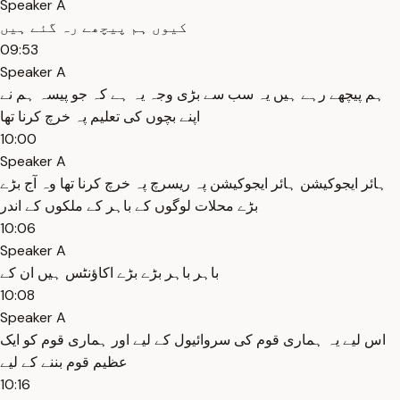
Speaker A
کیوں ہم پیچھے رہ گئے ہیں
09:53
Speaker A
ہم پیچھے رہے ہیں یہ سب سے بڑی وجہ یہ ہے کہ جو پیسہ ہم نے
اپنے بچوں کی تعلیم پہ خرچ کرنا تھا
10:00
Speaker A
ہائر ایجوکیشن ہائر ایجوکیشن پہ ریسرچ پہ خرچ کرنا تھا وہ آج بڑے
بڑے محلات لوگوں کے باہر کے ملکوں کے اندر
10:06
Speaker A
باہر باہر بڑے بڑے اکاؤنٹس ہیں ان کے
10:08
Speaker A
اس لیے یہ ہماری قوم کی سروائیول کے لیے اور ہماری قوم کو ایک
عظیم قوم بننے کے لیے
10:16