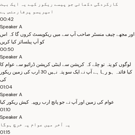
کارکردگی دکھائی جو پیسے ریکور کیے یہ ایک بہت
امپریسو پرفارمنس ہے
00:42
Speaker A
اور مجھے چیف منسٹر صاحب آپ سے میں ریکویسٹ کروں گا کہ اس
کو آپ پبلسائز کیا کریں
00:50
Speaker A
لوگوں کو پتہ تو چلے کہ کرپشن سے اینٹی کرپشن ڈرائیو سے عوام کا
کیا فائدہ ہو رہا ہے آپ نے ایک سو پتہ نہیں 30 ارب کی زمین ریکور
کی
01:04
Speaker A
عوام کی زمین اور آپ نے جو پانچ ارب روپیہ کیش ریکور کیا
01:10
Speaker A
یہ آخر میں عوام پہ خرچ ہوگا
01:15