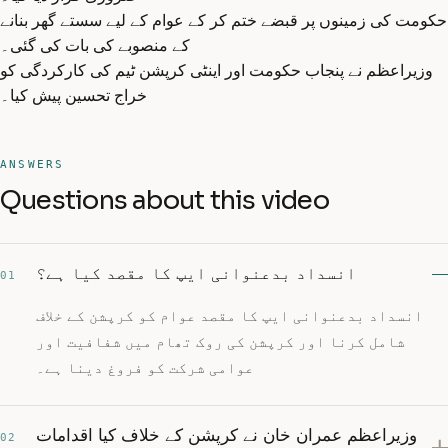
حکومت کی زمینوں پر قبضے ختم کر کے عوام کے لیے سستے گھر بنانے
کے منصوبے کی بات کی گئی۔
وزیراعظم نے پنجاب حکومت اور اینٹی کرپشن ٹیم کی کارکردگی کو
خراج تحسین پیش کیا۔
ANSWERS
Questions about this video
انسداد بدعنوانی ایپ کا مقصد کیا ہے؟
01
انسداد بدعنوانی ایپ کا مقصد عوام کو کرپشن کے خلاف
شامل کرنا اور کرپشن کی روک تھام میں شفافیت اور
عوامی شرکت کو فروغ دینا ہے۔
وزیراعظم عمران خان نے کرپشن کے خلاف کیا اقدامات
02