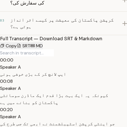
کی سفارش کی؟
کرپشن پاکستان کی معیشت پر کیسے اثر انداز
03
ہوتی ہے؟
Full Transcript — Download SRT & Markdown
Copy
SRT
MD
00:00
Speaker A
ایپ لانچ کر کے بڑی خوشی ہوئی
00:08
Speaker A
کیونکہ یہ ایک بہت بڑا قدم ایک ماڈرن سوسائٹی
پاکستان کو بنانے میں ہے
00:20
Speaker A
جو اینٹی کرپشن اسٹیبلشمنٹ نے ابھی تک جس طرح کی