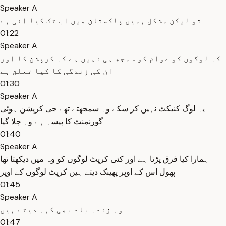
Speaker A
تو لیکن مشکل ہمیں پاکستان میں اب تک کیا ائی ہے
01:22
Speaker A
کہ لوگوں کو عوام کو سمجھ ہی نہیں ہے کہ کرپشن کا اور
ان کی زندگی کا کیا تعلق ہے
01:30
Speaker A
یہ لوگ کنیکٹ نہیں کر سکے وہ سمجھتے تھے جی کرپشن ہوئی
گورنمنٹ کا پیسہ ہے وہ چلا گیا
01:40
Speaker A
ہمارا کیا فرق پڑتا ہے اور کئی کرپٹ لوگوں کو وہ میں دیکھتا تھا
پھول اس کے اوپر پھینک دیتے ہیں کرپٹ لوگوں کے اوپر
01:45
Speaker A
وہ زندہ باد بھی کہہ دیتے ہیں
01:47