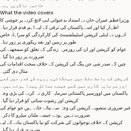
خاتمہ ناگزیر ہے۔
What the video covers
وزیراعظم عمران خان نے انسداد بدعنوانی ایپ لانچ کرنے پر خوشی کا
اظہار کیا اور اسے پاکستان کی ترقی کے لیے اہم قدم قرار دیا۔
انہوں نے اینٹی کرپشن اسٹیبلشمنٹ کی کارکردگی کو سراہا، خاص
طور پر زمین اور نقد ریکوری پر زور دیا۔
عوام کو کرپشن اور ان کی روزمرہ زندگی کے تعلق کو سمجھنے کی
ضرورت پر زور دیا گیا۔
چین کے صدر شی جن پنگ کی کرپشن کے خلاف سخت اقدامات کی
مثال دی گئی۔
کرپشن کے باعث ملک میں مہنگائی، روپے کی قدر میں کمی
اور سرمایہ کاری میں کمی جیسے مسائل پیدا ہوتے ہیں۔
پاکستان میں اوورسیز پاکستانی سرمایہ کاری نہ کرنے کی بڑی وجہ
کرپشن اور رشوت ستانی کو قرار دیا گیا۔
غیر ضروری منصوبے کرپشن کی وجہ سے بنائے جاتے ہیں جو عوام کی
ضرورت نہیں ہوتے، جیسے ملتان میٹرو کا ذکر۔
کرپشن کے خلاف نوجوانوں کی شرکت کو نیا پاکستان بنانے کے لیے
ضروری قرار دیا گیا۔