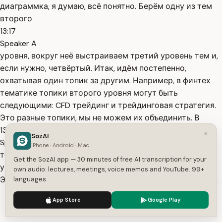
диаграммка, я думаю, всё понятно. Берём одну из тем
второго
13:17
Speaker A
уровня, вокруг неё выстраиваем третий уровень тем и,
если нужно, четвёртый. Итак, идём постепенно,
охватывая один топик за другим. Например, в финтех
тематике топики второго уровня могут быть
следующими: CFD трейдинг и трейдинговая стратегия.
Это разные топики, мы не можем их объединить. В
13:33
×
SozAI
Speaker A
iPhone · Android · Mac
тематике загородного строительства топики второго
Get the SozAI app — 30 minutes of free AI transcription for your
уровня могут быть брусовые дома, каркасные дома.
own audio: lectures, meetings, voice memos and YouTube. 99+
Это тоже разные топики, и их нужно прорабатывать
languages.
отдельно. Сначала один полностью, потом другой.
We use cookies to enhance your experience.
Privacy Policy
App Store
Google Play
Сначала мы делаем все страницы по брусовым домам,
Accept
Settings
все инфостатьи по брусовым домам и только потом