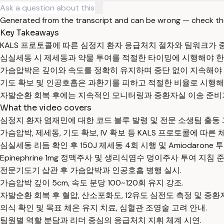
Generated from the transcript and can be wrong — check th
Key Takeaways
KALS 프로토콜에 따른 심정지 환자 응급처치 절차와 팀워크가 
심실세동 시 제세동과 약물 투여를 적절한 타이밍에 시행해야 한
가슴압박은 깊이와 속도를 정확히 유지하며 중단 없이 지속해야 
기도 확보 및 인공호흡은 과환기를 피하고 적절한 비율로 시행해
자발순환 회복 후에는 지속적인 모니터링과 중환자실 이송 준비
What the video covers
심정지 환자 염재민에 대한 코드 블루 발령 및 전문 소생팀 출동 
가슴압박, 제세동, 기도 확보, IV 확보 등 KALS 프로토콜에 따른
심실세동 리듬 확인 후 150J 제세동 4회 시행 및 Amiodarone 투
Epinephrine 1mg 정맥주사 및 생리식염수 덩이주사 투여 지침 준
전문기도기 삽관 후 가슴압박과 인공호흡 병행 실시.
가슴압박 깊이 5cm, 속도 분당 100~120회 유지 강조.
자발순환 회복 후 혈압, 산소포화도, 12유도 심전도 측정 및 중환
의식 확인 및 목표 체온 유지 치료, 심혈관 조영술 고려 안내.
팀원별 역할 분담과 리더 중심의 응급처치 지휘 체계 시연.