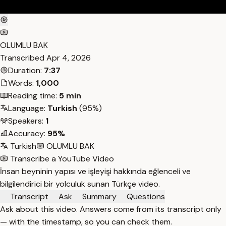
OLUMLU BAK
Transcribed
Apr 4, 2026
Duration:
7:37
Words:
1,000
Reading time:
5 min
Language:
Turkish
(95%)
Speakers:
1
Accuracy:
95%
Turkish
OLUMLU BAK
Transcribe a YouTube Video
İnsan beyninin yapısı ve işleyişi hakkında eğlenceli ve
bilgilendirici bir yolculuk sunan Türkçe video.
Transcript
Ask
Summary
Questions
Ask about this video. Answers come from its transcript only
— with the timestamp, so you can check them.