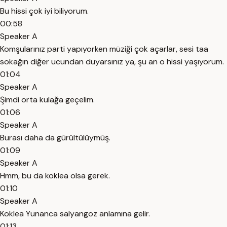
Bu hissi çok iyi biliyorum.
00:58
Speaker A
Komşularınız parti yapıyorken müziği çok açarlar, sesi taa
sokağın diğer ucundan duyarsınız ya, şu an o hissi yaşıyorum.
01:04
Speaker A
Şimdi orta kulağa geçelim.
01:06
Speaker A
Burası daha da gürültülüymüş.
01:09
Speaker A
Hmm, bu da koklea olsa gerek.
01:10
Speaker A
Koklea Yunanca salyangoz anlamına gelir.
01:13