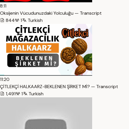
8:11
Oksijenin Vücudunuzdaki Yolculuğu — Transcript
844
1
Turkish
11:20
ÇİTLEKÇİ HALKAARZ-BEKLENEN ŞİRKET Mİ? — Transcript
1,491
1
Turkish