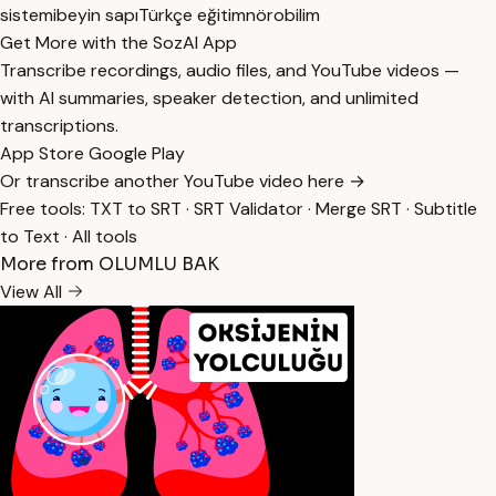
sistemi
beyin sapı
Türkçe eğitim
nörobilim
Get More with the SozAI App
Transcribe recordings, audio files, and YouTube videos —
with AI summaries, speaker detection, and unlimited
transcriptions.
App Store
Google Play
Or transcribe another YouTube video here →
Free tools:
TXT to SRT
·
SRT Validator
·
Merge SRT
·
Subtitle
to Text
·
All tools
More from OLUMLU BAK
View All