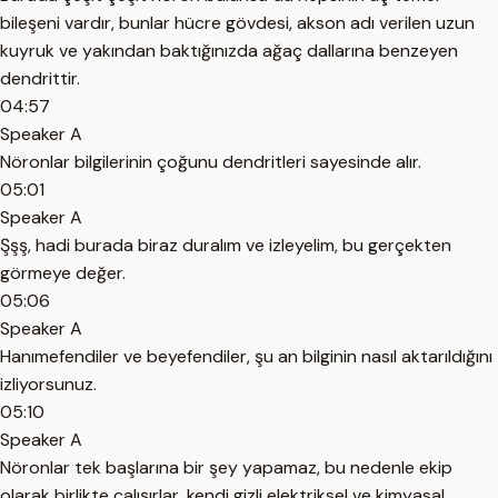
bileşeni vardır, bunlar hücre gövdesi, akson adı verilen uzun
kuyruk ve yakından baktığınızda ağaç dallarına benzeyen
dendrittir.
04:57
Speaker A
Nöronlar bilgilerinin çoğunu dendritleri sayesinde alır.
05:01
Speaker A
Şşş, hadi burada biraz duralım ve izleyelim, bu gerçekten
görmeye değer.
05:06
Speaker A
Hanımefendiler ve beyefendiler, şu an bilginin nasıl aktarıldığını
izliyorsunuz.
05:10
Speaker A
Nöronlar tek başlarına bir şey yapamaz, bu nedenle ekip
olarak birlikte çalışırlar, kendi gizli elektriksel ve kimyasal