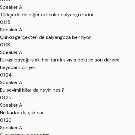
Speaker A
Türkçede de diğer adı kulak salyangozudur.
01:15
Speaker A
Çünkü gerçekten de salyangoza benziyor.
01:18
Speaker A
Burası bayağı ıslak, her tarafı sıvıyla dolu ve son derece
heyecanlı bir yer.
01:24
Speaker A
Bu sevimli kıllar da neyin nesi?
01:25
Speaker A
Ne kadar da çok var.
01:26
Speaker A