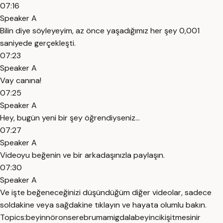
07:16
Speaker A
Bilin diye söyleyeyim, az önce yaşadığımız her şey 0,001
saniyede gerçekleşti.
07:23
Speaker A
Vay canına!
07:25
Speaker A
Hey, bugün yeni bir şey öğrendiyseniz...
07:27
Speaker A
Videoyu beğenin ve bir arkadaşınızla paylaşın.
07:30
Speaker A
Ve işte beğeneceğinizi düşündüğüm diğer videolar, sadece
soldakine veya sağdakine tıklayın ve hayata olumlu bakın.
Topics:
beyin
nöron
serebrum
amigdala
beyincik
işitme
sinir