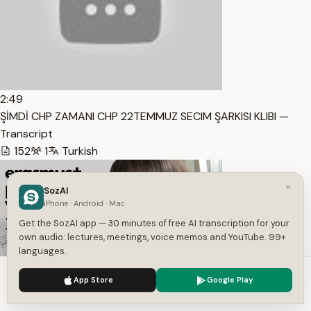
2:49
ŞİMDİ CHP ZAMANI CHP 22TEMMUZ SECIM ŞARKISI KLIBI —
Transcript
152
1
Turkish
×
SozAI
iPhone · Android · Mac
Get the SozAI app — 30 minutes of free AI transcription for your
own audio: lectures, meetings, voice memos and YouTube. 99+
languages.
We use cookies to enhance your experience.
Privacy Policy
App Store
Google Play
Accept
Settings
23:12
Polonya Erasmus Vize Sürecim | Gerekli Güncel Belgeler … —