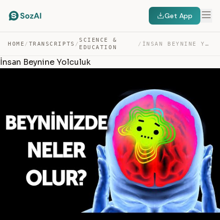
Get App
SCIENCE &
HOME
/
TRANSCRIPTS
/
/
İNSAN BEYNINE YOLCULUK — TRANSCRIPT
EDUCATION
İnsan Beynine Yolculuk