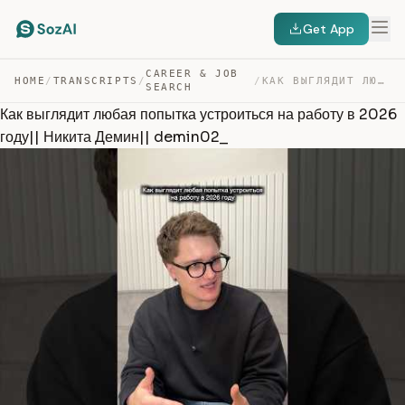
Get App
CAREER & JOB
HOME
/
TRANSCRIPTS
/
/
КАК ВЫГЛЯДИТ ЛЮБАЯ ПОПЫТКА УСТРОИТЬСЯ НА РАБОТУ В 2026 … — TRANSCRIPT
SEARCH
Как выглядит любая попытка устроиться на работу в 2026
году|| Никита Демин|| demin02_