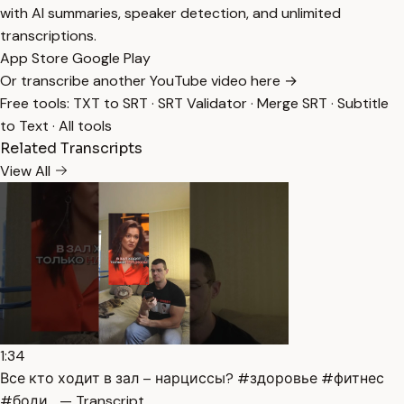
with AI summaries, speaker detection, and unlimited
transcriptions.
App Store
Google Play
Or transcribe another YouTube video here →
Free tools:
TXT to SRT
·
SRT Validator
·
Merge SRT
·
Subtitle
to Text
·
All tools
Related Transcripts
View All
1:34
Все кто ходит в зал – нарциссы? #здоровье #фитнес
#боди… — Transcript