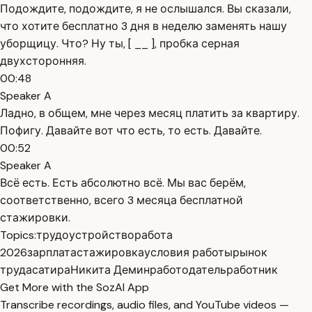
Подождите, подождите, я не ослышался. Вы сказали,
что хотите бесплатно 3 дня в неделю заменять нашу
уборщицу. Что? Ну ты, [ __ ], пробка серная
двухсторонняя.
00:48
Speaker A
Ладно, в общем, мне через месяц платить за квартиру.
Пофигу. Давайте вот что есть, то есть. Давайте.
00:52
Speaker A
Всё есть. Есть абсолютно всё. Мы вас берём,
соответственно, всего 3 месяца бесплатной
стажировки.
Topics:
трудоустройство
работа
2026
зарплата
стажировка
условия работы
рынок
труда
сатира
Никита Демин
работодатель
работник
Get More with the SozAI App
Transcribe recordings, audio files, and YouTube videos —