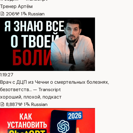
Тренер Артём
206
1
Russian
1:19:27
Врач с ДЦП из Чечни о смертельных болезнях,
безответств… — Transcript
хороший, плохой, подкаст
8,887
1
Russian