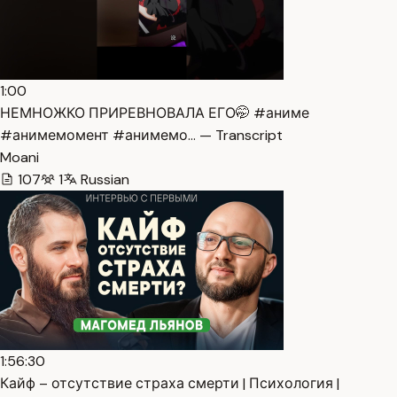
1:00
НЕМНОЖКО ПРИРЕВНОВАЛА ЕГО🤭 #аниме
#анимемомент #анимемо… — Transcript
Moani
107
1
Russian
1:56:30
Кайф – отсутствие страха смерти | Психология |