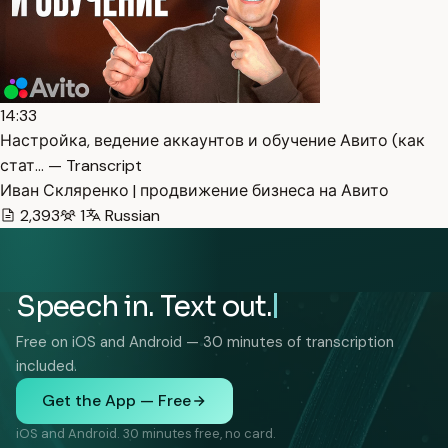
14:33
Настройка, ведение аккаунтов и обучение Авито (как
стат… — Transcript
Иван Скляренко | продвижение бизнеса на Авито
2,393
1
Russian
Speech in. Text out.
Free on iOS and Android — 30 minutes of transcription
included.
Get the App — Free
iOS and Android. 30 minutes free, no card.