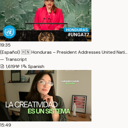
19:35
(Español) 🇭🇳 Honduras – President Addresses United Nati…
— Transcript
1,619
1
Spanish
15:49