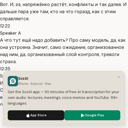
Вот. И, ээ, напряжёнко растёт, конфликты и так далее. И
дальше пара уже там, кто на что горазд, как с этим
справляется.
12:22
Speaker A
А что тут ещё надо добавить? Про саму модель, да, как
она устроена. Значит, само ожидание, организованное
над ним, да, организованный слой контроля, тревоги
страха.
12:35
Speaker A
×
SozAI
И если эта пара расстаётся, то это страдания.
iPhone · Android · Mac
Страдания по утерянному источнику ресурсов. Здесь
Get the SozAI app — 30 minutes of free AI transcription for your
есть маленькая правда. Здесь никогда в таких
own audio: lectures, meetings, voice memos and YouTube. 99+
languages.
отношениях я как личность не строю отношения с ним
как личностью.
We use cookies to enhance your experience.
Privacy Policy
App Store
Google Play
12:52
Accept
Settings
Speaker A