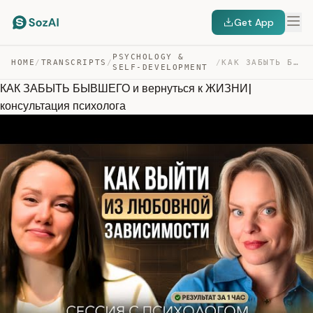
Get App
PSYCHOLOGY &
HOME
/
TRANSCRIPTS
/
/
КАК ЗАБЫТЬ БЫВШЕГО И ВЕРНУТЬСЯ К ЖИЗНИ| КОНСУЛЬТАЦИЯ ПС… — TRANSCRIPT
SELF-DEVELOPMENT
КАК ЗАБЫТЬ БЫВШЕГО и вернуться к ЖИЗНИ|
консультация психолога