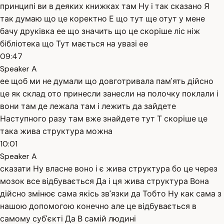
принципі ви в деяких книжках там Ну і так сказано Я
так думаю що це коректно Е що тут ще отут у мене
бачу друківка ее що значить що це скоріше ліс ніж
бібліотека що Тут мається на увазі ее
09:47
Speaker A
ее щоб ми не думали що довготривала пам'ять дійсно
це як склад ото принесли занесли на полочку поклали і
вони там де лежала там і лежить да зайдете
Наступного разу там вже знайдете тут Т скоріше це
така жива структура можна
10:01
Speaker A
сказати Ну власне воно і є жива структура бо це через
мозок все відбувається Да і ця жива структура Вона
дійсно змінює сама якісь зв'язки да Тобто Ну как сама з
нашою допомогою конечно але це відбувається в
самому суб'єкті Да В самій людині