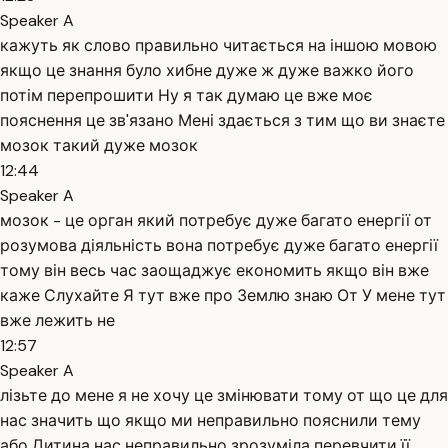
Speaker A
кажуть як слово правильно читається на іншою мовою
якщо це знання було хибне дуже ж дуже важко його
потім перепрошити Ну я так думаю це вже моє
пояснення це зв'язано Мені здається з тим що ви знаєте
мозок такий дуже мозок
12:44
Speaker A
мозок - це орган який потребує дуже багато енергії от
розумова діяльність вона потребує дуже багато енергії
тому він весь час заощаджує економить якщо він вже
каже Слухайте Я тут вже про Землю знаю От У мене тут
вже лежить не
12:57
Speaker A
лізьте до мене я не хочу це змінювати тому от що це для
нас значить що якщо ми неправильно пояснили тему
або Дитина нас неправильно зрозуміла перевчити її