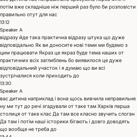
потім вже складніше ніж перший раз було би розповісти
правильно отут для нас
13:12
Speaker A
відразу йде така практична відразу штука що дуже
відповідально Як ви доносите нові теми ми будемо з
цим працювати Якраз це якраз буде тема наших от
практичних всіх заглиблень бо виявилося це дуже
відповідальний участок і я думаю що ви всі
зустрічалися коли приходить до
13:30
Speaker A
вас дитина наприклад і вона щось вивчила неправильне
ну ми тут до речі згадували от таке там Харків перша
столиця от таке клас Да там все класно звучить слоган
Да там і потім наші історики бігають і довго доводять
що вообще не треба до
13:44