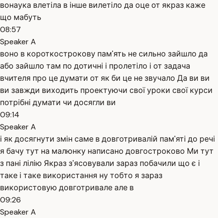
вонаука влетіла в інше вилетіло да оце от якраз каже
що мабуть
08:57
Speaker A
воно в короткострокову пам'ять не сильно зайшло да
або зайшло там по дотичні і пролетіло і от задача
вчителя про це думати от як би це не звучало Да ви ви
ви завжди виходить проектуючи свої уроки свої курси
потрібні думати чи досягли ви
09:14
Speaker A
і як досягнути змін саме в довготривалій пам'яті до речі
я бачу тут на малюнку написано довгостроково Ми тут
з пані лілію Якраз з'ясовували зараз побачили що є і
таке і таке використання ну тобто я зараз
використовую довготривале але в
09:26
Speaker A