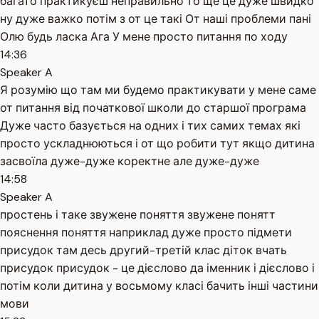
багато практикуєш неправильно то ще це дуже швидко
ну дуже важко потім з от це такі От наші проблеми пані
Олю будь ласка Ага У мене просто питання по ходу
14:36
Speaker A
Я розумію що там ми будемо практикувати у мене саме
от питання від початкової школи до старшої програма
Дуже часто базується на одних і тих самих темах які
просто ускладнюються і от що робити тут якщо дитина
засвоїла дуже-дуже коректне але дуже-дуже
14:58
Speaker A
простень і таке звужене поняття звужене понятт
пояснення поняття наприклад дуже просто підмети
присудок там десь другий-третій клас діток вчать
присудок присудок - це дієслово да іменник і дієслово і
потім коли дитина у восьмому класі бачить інші частини
мови