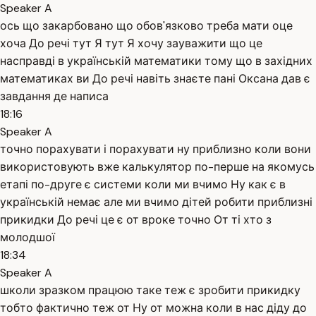
Speaker A
ось що закарбовано що обов'язково треба мати оце
хоча До речі тут Я тут Я хочу зауважити що це
насправді в українській математики тому що в західних
математиках ви До речі навіть знаєте пані Оксана дав є
завдання де написа
18:16
Speaker A
точно порахувати і порахувати ну приблизно коли вони
використовують вже калькулятор по-перше на якомусь
етапі по-друге є системи коли ми вчимо Ну как є в
українській немає але ми вчимо дітей робити приблизні
прикидки До речі це є от вроке точно От ті хто з
молодшої
18:34
Speaker A
школи зразком працюю таке теж є зробити прикидку
тобто фактично теж от Ну от можна коли в нас діду до