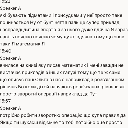
15:22
Speaker A
які бувають підметами і присудками у неї просто таке
починається Ну от бунт няття паль це супер приклад
насправді дитина вперто я за нього дуже вдячна Я зараз
навіть поясню поясню чому дуже вдячна тому що знов
таки Я математик Я
15:40
Speaker A
вчилася на книзі яку писав математик і мені завжди не
вистачає прикладів з інших галузі тому що те ж саме
що описує пані Ольга в нас є наприклад з розв'язанням
рівнянь Бо коли дітей навчають розв'язанню рівнянь як
просто зворотні операції наприклад да Тут
15:57
Speaker A
потрібно робити зворотню операцію що купа правил да
Якщо ти шукаєш від'ємне то тобі потрібно оце просто