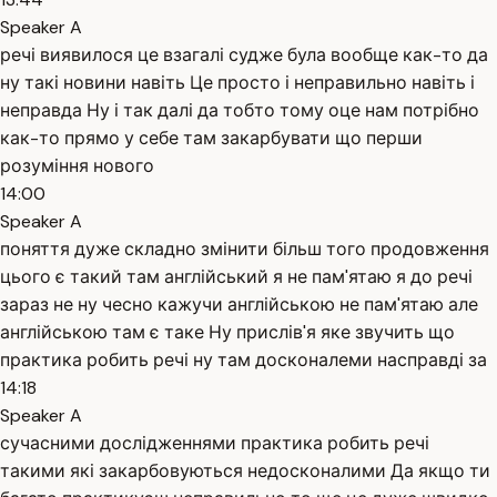
Speaker A
речі виявилося це взагалі судже була вообще как-то да
ну такі новини навіть Це просто і неправильно навіть і
неправда Ну і так далі да тобто тому оце нам потрібно
как-то прямо у себе там закарбувати що перши
розуміння нового
14:00
Speaker A
поняття дуже складно змінити більш того продовження
цього є такий там англійський я не пам'ятаю я до речі
зараз не ну чесно кажучи англійською не пам'ятаю але
англійською там є таке Ну прислів'я яке звучить що
практика робить речі ну там досконалеми насправді за
14:18
Speaker A
сучасними дослідженнями практика робить речі
такими які закарбовуються недосконалими Да якщо ти