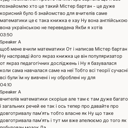
познайомлю хто це такий Містер бартан - це дуже
корисний було б знайомство для вчителів саме
математики це є така книжка е хау Ну вона англійською
вона українською не переведена Якби я хотів
03:50
Speaker A
щоб мене вчили математики От і написав Містер бартан
Ну насправді його якраз книжка це він популяризатор
от якраз педагогічних досліджень і Ну я базувалася
коли сама навчалася саме на неї Тобто всі теорії сучасні
всі були їм ну вивчені і ну оброблені ну для
04:10
Speaker A
вчителів математики скоріше але там є там дуже багато
і загальних речей ее так і ось тепер про давайте про
довготривалу пам'ять тобто власне як Ну що таке
довготривала пам'ять і тут ми вже апелюємо до того як
побудован мозок Да