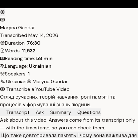
Maryna Gundar
Transcribed
May 14, 2026
Duration:
76:30
Words:
11,532
Reading time:
58 min
Language:
Ukrainian
Speakers:
1
Ukrainian
Maryna Gundar
Transcribe a YouTube Video
Огляд сучасних теорій навчання, ролі пам’яті та
процесів у формуванні знань людини.
Transcript
Ask
Summary
Questions
Ask about this video. Answers come from its transcript only
— with the timestamp, so you can check them.
Що таке довготривала пам’ять і чому вона важлива для