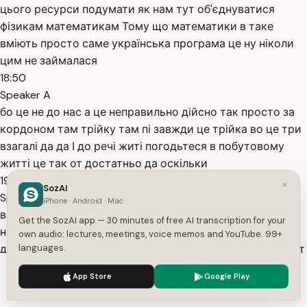
цього ресурси подумати як нам тут об'єднуватися
фізикам математикам Тому що математики в таке
вміють просто саме українська програма це ну ніколи
цим не займалася
18:50
Speaker A
бо це не до нас а це неправильно дійсно так просто за
кордоном там трійку там пі завжди це трійка во це три
взагалі да да І до речі житі погодьтеся в побутовому
житті це так от достатньо да оскільки
19:03
×
SozAI
Speaker A
iPhone · Android · Mac
вся закордонна математика вона шкільна здебільшого
Get the SozAI app — 30 minutes of free AI transcription for your
на побутове життя розраховане То дійсно так Так
own audio: lectures, meetings, voice memos and YouTube. 99+
дякую дякую за зауваження от якраз Пані Оля бачите от
languages.
це якраз було Я хотіла попросити Зараз я вам дам
We use cookies to enhance your experience.
Privacy Policy
App Store
Google Play
посилання на дошку Я якраз хотіла попросити накидати
Accept
Settings
19:21