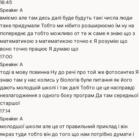
16:45
Speaker A
вміємо але там десь далі буде будуть такі числа люди
таке придумали Тобто ми нібито розширюємо їм ну на
попереднє да тобто можливо от те ж саме я знаю що з
математикою з математикою точно є Я розумію що
воно точно працює Я думаю що
17:00
Speaker A
тоді в мову повинна Ну до речі про той же фотосинтез Я
знаю там у нас колись у біологів були питання як його
дають молодшій школі і так далі Тобто це це насправді
незлагодження з одного боку програм Да там середньої
старшої
17:14
Speaker A
молодшої школи але це от правильний приклад і він
якраз туди тобто він до того що нам потрібно думати і