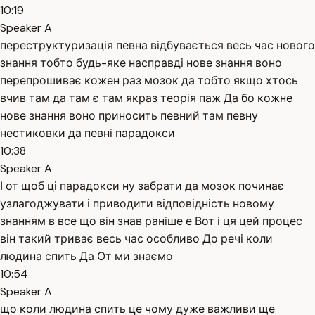
10:19
Speaker A
переструктуризація певна відбувається весь час нового
знання тобто будь-яке насправді нове знання воно
перепрошиває кожен раз мозок да тобто якщо хтось
вчив там да там є там якраз теорія паж Да бо кожне
нове знання воно приносить певний там певну
нестиковки да певні парадокси
10:38
Speaker A
І от щоб ці парадокси ну забрати да мозок починає
узлагоджувати і приводити відповідність новому
знанням в все що він знав раніше е Вот і ця цей процес
він такий триває весь час особливо До речі коли
людина спить Да От ми знаємо
10:54
Speaker A
що коли людина спить це чому дуже важливи ще