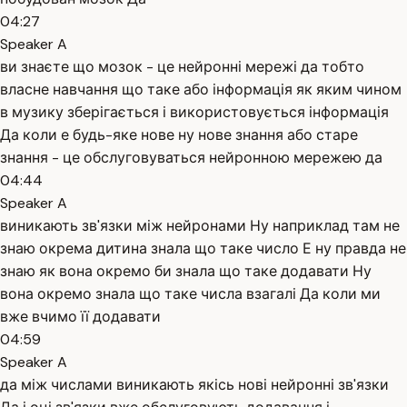
04:27
Speaker A
ви знаєте що мозок - це нейронні мережі да тобто
власне навчання що таке або інформація як яким чином
в музику зберігається і використовується інформація
Да коли е будь-яке нове ну нове знання або старе
знання - це обслуговуваться нейронною мережею да
04:44
Speaker A
виникають зв'язки між нейронами Ну наприклад там не
знаю окрема дитина знала що таке число Е ну правда не
знаю як вона окремо би знала що таке додавати Ну
вона окремо знала що таке числа взагалі Да коли ми
вже вчимо її додавати
04:59
Speaker A
да між числами виникають якісь нові нейронні зв'язки