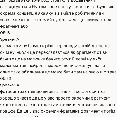
Да і оці зв'язки вже обслуговують додавання і
народжуються Ну там нове нове утворення от будь-яка
окрема концепція яка яку ви вмієте робити яку ви
знаєте це якась окремий ну фрагмент це називається
фрагмент або
05:18
Speaker A
схема там ну існують різні переклади англійською це
скім ну інколи це перекладається як фрагмент от ви
бачите це на малюнку бачите отут Є певні ну якби
маленькі такі нейронні мережі вони об'єднуні да І от
одне таке об'єднання це може бути там не знаю що таке
05:33
Speaker A
фотосинтез от якщо ви знаєте що таке фотосинтез
хорошо знаєте да це у вас просто окремий фрагмент
якщо ви знаєте що таке там таблиця множення як вона
працює Да це у вас окремий фрагмент фрагменти потім