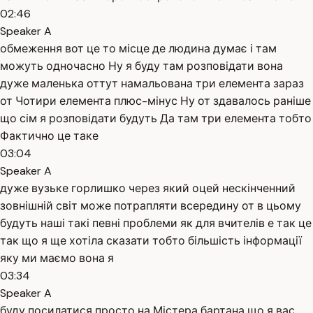
02:46
Speaker A
обмеження вот це то місце де людина думає і там
можуть одночасно Ну я буду там розповідати вона
дуже маленька оттут намальована три елемента зараз
от Чотири елемента плюс-мінус Ну от здавалось раніше
що сім я розповідати будуть Да там три елемента тобто
Фактично це таке
03:04
Speaker A
дуже вузьке горлишко через який оцей нескінченний
зовнішній світ може потрапляти всередину от в цьому
будуть наші такі певні проблеми як для вчителів е так це
так що я ще хотіла сказати тобто більшість інформації
яку ми маємо вона я
03:34
Speaker A
буду посилатися просто на Містера бартана що я вас