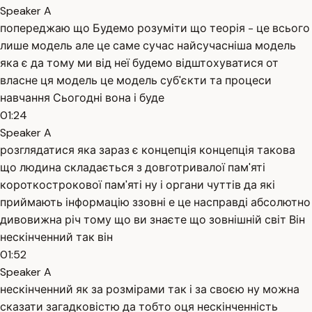
Speaker A
попереджаю що Будемо розуміти що теорія - це всього
лише модель але це саме сучас найсучасніша модель
яка є да тому ми від неї будемо відштохуватися от
власне ця модель це модель суб'єкти та процеси
навчання Сьогодні вона і буде
01:24
Speaker A
розглядатися яка зараз є концепція концепція такова
що людина складається з довготривалої пам'яті
короткострокової пам'яті ну і органи чуттів да які
приймають інформацію ззовні е це насправді абсолютно
дивовижна річ тому що ви знаєте що зовнішній світ Він
нескінченний так він
01:52
Speaker A
нескінченний як за розмірами так і за своєю ну можна
сказати загадковістю да тобто оця нескінченність