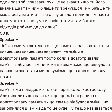
один раз тобі показали рух Це не значить що ти його
вивчив Да і там чим більше ти тренуєшся Тим більше ти
маєш результати от такі от ну аналогі вони дітям часто
допомагають зрозуміти навіщо ж ми там багато
підходів робимо да до однієї і
08:16
Speaker A
тієї ж теми м так тепер от що саме е зараз вважається
навчанням навчанням вважаються зміни в
довготривалій пам'яті тобто коли в довготривалій
пам'яті відбулися зміни м ми це вважаємо що відбулося
навчання знов таки ми розуміємо що в довготривалу
08:40
Speaker A
пам'ять ми попадаємо тільки через короткострокову
Але виходить що навіть якщо щось і потрапило в
довготривалу пам'ять якщо там не відбулися зміни і не
закріпилися ці зміни да то це буде Ну те що називається