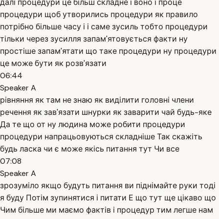
далі процедури це більш складне і воно і проце
процедури щоб утворились процедури як правило
потрібно більше часу і і саме зусиль тобто процедури
тільки через зусилля запам'ятовується факти ну
простіше запам'ятати що таке процедури ну процедури
це може бути як розв'язати
06:44
Speaker A
рівняння як там не знаю як виділити головні члени
речення як зав'язати шнурки як заварити чай будь-яке
Да те що от ну людина може робити процедури
процедури напрацьовуються складніше Так скажіть
будь ласка чи є може якісь питання тут Чи все
07:08
Speaker A
зрозуміло якщо будуть питання ви піднімайте руки тоді
я буду Потім зупинятися і питати Е що тут ще цікаво що
Чим більше ми маємо фактів і процедур тим легше нам