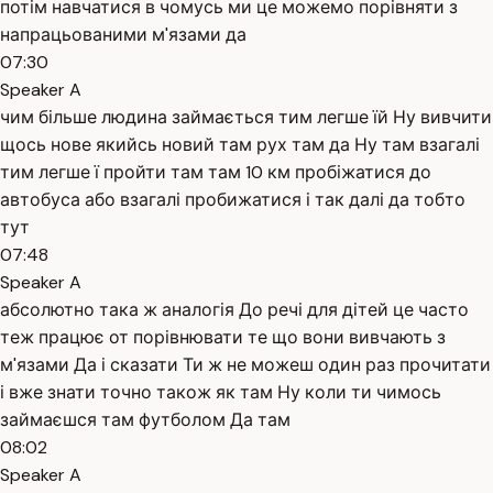
потім навчатися в чомусь ми це можемо порівняти з
напрацьованими м'язами да
07:30
Speaker A
чим більше людина займається тим легше їй Ну вивчити
щось нове якийсь новий там рух там да Ну там взагалі
тим легше ї пройти там там 10 км пробіжатися до
автобуса або взагалі пробижатися і так далі да тобто
тут
07:48
Speaker A
абсолютно така ж аналогія До речі для дітей це часто
теж працює от порівнювати те що вони вивчають з
м'язами Да і сказати Ти ж не можеш один раз прочитати
і вже знати точно також як там Ну коли ти чимось
займаєшся там футболом Да там
08:02
Speaker A