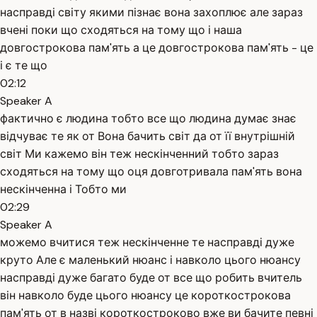
насправді світу якими пізнає вона захоплює але зараз
вчені поки що сходяться на тому що і наша
довгострокова пам'ять а це довгострокова пам'ять - це
і є те що
02:12
Speaker A
фактично є людина тобто все що людина думає знає
відчуває те як от Вона бачить світ да от її внутрішній
світ Ми кажемо він теж нескінченний тобто зараз
сходяться на тому що оця довготривала пам'ять вона
нескінченна і Тобто ми
02:29
Speaker A
можемо вчитися теж нескінченне те насправді дуже
круто Але є маленький нюанс і навколо цього нюансу
насправді дуже багато буде от все що робить вчитель
він навколо буде цього нюансу це короткострокова
пам'ять от в назві короткостроково вже ви бачите певні