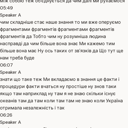
між собою теж об'єднується да чим далі ми рухаємося
05:49
Speaker A
чим складніше стає наше знання то ми вже оперуємо
фрагментами фрагментів фрагментами фрагментів
фрагментів да Тобто чим ну розумніша людина
насправді да чим більше вона знає Ми кажемо тим
більше вона має Ну ось таких от зв'язків да Що тут ще
нам треба буде
06:07
Speaker A
знати що таке теж Ми вкладаємо в знання це факти і
процедури факти вчаться ну простіше ну знов таки
якщо там наприклад ну там я не знаю скільки існує
океанів там да там коли там там не знаю коли Україна
отримала незалежність і так
06:26
Speaker A