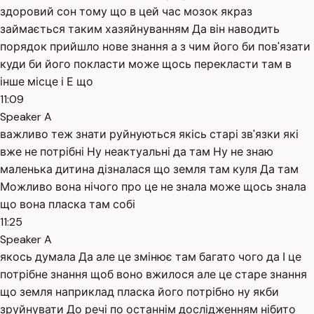
здоровий сон тому що в цей час мозок якраз
займається таким хазяйнуванням Да він наводить
порядок прийшло нове знання а з чим його би пов'язати
куди би його покласти може щось перекласти там в
інше місце і Е що
11:09
Speaker A
важливо теж знати руйнуються якісь старі зв'язки які
вже не потрібні Ну неактуальні да там Ну не знаю
маленька дитина дізналася що земля там куля Да там
Можливо вона нічого про це не знала може щось знала
що вона пласка там собі
11:25
Speaker A
якось думала Да але це змінює там багато чого да І це
потрібне знання щоб воно вжилося але це старе знання
що земля наприклад пласка його потрібно ну якби
зруйнувати До речі по останнім дослідженням нібито