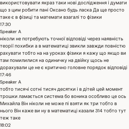
використовувати якраз таки нові дослідження і думати
що з цим робити пані Оксано будь ласка Да ще просто
таке є в фізиці та математи взагалі то фізики
17:30
Speaker A
ніколи не потребують точної відповіді через наявність
теорії похибки а в математиці звикли завжди повністю
рахувати тобто на на уроках фізики я кажу що якщо ви
там помилилися на одиничку на двійку щось не
дорахували це не є критично головне порядок відповіді
17:46
Speaker A
тобто тисячі сотні тисяч десятки і в дітей цей момент
трошки ламається система бо воника особливо це ось
Михайла Він ніколи не може пі взяти як три тобто в
нього Він каже ви ну в математиці казали 314 тобто тут
теж таке
18:02