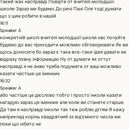
такий жах насправді Повірте от вчителі молодшої
школи Зараз ми будемо До речі Пані Оля тоді думати
що з цим робити в нашій
16:11
Speaker A
конкретній школі вчителі молодшої школи нас почуйте
будемо до вас приходити можливо обговорювати Як ви
щось доносите бо зараз є така все-таки ідея давати ее
відразу повну інформацію Ну от думати як оттут
насправді я не знаю треба подумати от ваш можливо
казати частіше це іменник
16:32
Speaker A
або частіше це дієслово тобто і просто інколи казати
нагадую зараз це іменник але коли ви станете старше
Да там я насправді Інколи так теж роблю дітям Я кажу
наприклад корінь квадратний зз від'ємного числа ми
поки що нібито не