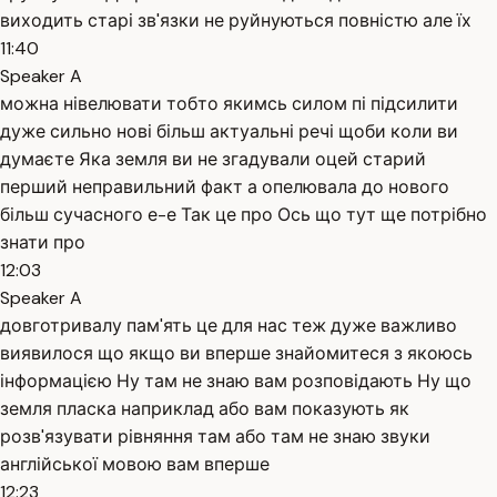
виходить старі зв'язки не руйнуються повністю але їх
11:40
Speaker A
можна нівелювати тобто якимсь силом пі підсилити
дуже сильно нові більш актуальні речі щоби коли ви
думаєте Яка земля ви не згадували оцей старий
перший неправильний факт а опелювала до нового
більш сучасного е-е Так це про Ось що тут ще потрібно
знати про
12:03
Speaker A
довготривалу пам'ять це для нас теж дуже важливо
виявилося що якщо ви вперше знайомитеся з якоюсь
інформацією Ну там не знаю вам розповідають Ну що
земля пласка наприклад або вам показують як
розв'язувати рівняння там або там не знаю звуки
англійської мовою вам вперше
12:23