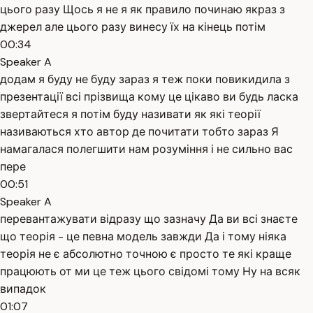
цього разу Щось я не я як правило починаю якраз з
джерел але цього разу винесу їх на кінець потім
00:34
Speaker A
додам я буду не буду зараз я теж поки повикидила з
презентації всі прізвища кому це цікаво ви будь ласка
звертайтеся я потім буду називати як які теорії
називаються хто автор де почитати тобто зараз Я
намагалася полегшити нам розуміння і не сильно вас
пере
00:51
Speaker A
перевантажувати відразу що зазначу Да ви всі знаєте
що теорія - це певна модель завжди Да і тому ніяка
теорія не є абсолютно точною є просто те які краще
працюють от ми це теж цього свідомі тому Ну на всяк
випадок
01:07