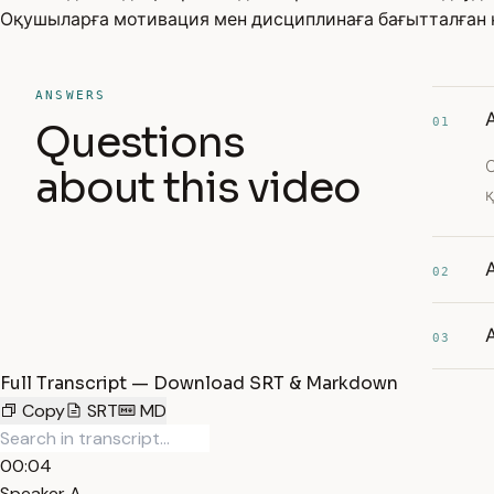
Оқушыларға мотивация мен дисциплинаға бағытталған к
ANSWERS
01
Questions
О
about this video
қ
02
03
Full Transcript — Download SRT & Markdown
Copy
SRT
MD
00:04
Speaker A