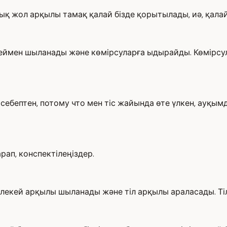
алық жол арқылы тамақ қалай бізде қорытылады, иә, қал
кеймен шыланады және көмірсуларға ыдырайды. Көмірсула
себептен, потому что мен тіс жайында өте үлкен, ауқымд
рап, конспектілеңіздер.
сілекей арқылы шыланады және тіл арқылы араласады. Тіл