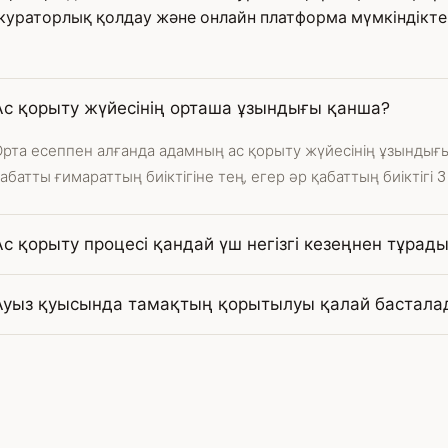
ураторлық қолдау және онлайн платформа мүмкіндіктер
Ас қорыту жүйесінің орташа ұзындығы қанша?
рта есеппен алғанда адамның ас қорыту жүйесінің ұзындығы
абатты ғимараттың биіктігіне тең, егер әр қабаттың биіктігі 
Ас қорыту процесі қандай үш негізгі кезеңнен тұрад
Ауыз қуысында тамақтың қорытылуы қалай бастала