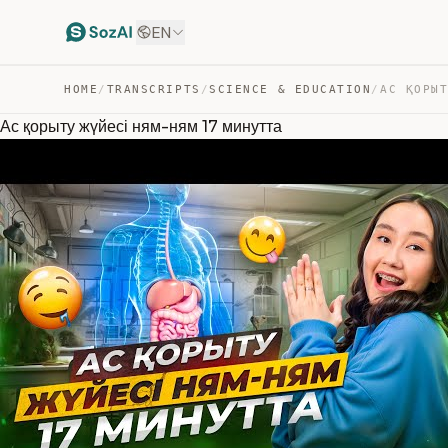
EN
HOME
/
TRANSCRIPTS
/
SCIENCE & EDUCATION
/
Ас қорыту жүйесі ням-ням 17 минутта