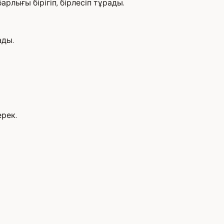
арлығы бірігіп, бірлесіп тұрады.
ады.
ерек.