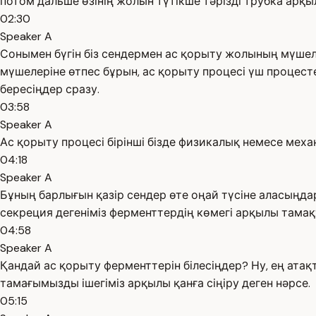
потом дальше өзінің жолын түтікше тәрізді трубка арқылы
02:30
Speaker A
Сонымен бүгін біз сендермен ас қорыту жолының мүшел
мүшелеріне өтпес бұрын, ас қорыту процесі үш процесте
бересіңдер сразу.
03:58
Speaker A
Ас қорыту процесі бірінші бізде физикалық немесе мех
04:18
Speaker A
Бұның барлығын қазір сендер өте оңай түсіне аласыңда
секреция дегеніміз ферменттердің көмегі арқылы тама
04:58
Speaker A
Қандай ас қорыту ферменттерін білесіңдер? Ну, ең атақт
тамағымызды ішегіміз арқылы қанға сіңіру деген нәрсе.
05:15