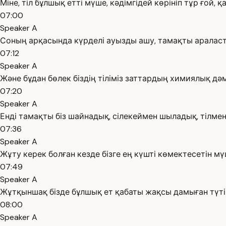
Міне, тіл бұлшық етті мүше, кәдімгідей көрініп тұр ғой, 
07:00
Speaker A
Соның арқасында күрделі ауызды ашу, тамақты араласт
07:12
Speaker A
Және бұдан бөлек біздің тіліміз заттардың химиялық дә
07:20
Speaker A
Енді тамақты біз шайнадық, сілекеймен шыладық, тілмен
07:36
Speaker A
Жұту керек болған кезде бізге ең күшті көмектесетін м
07:49
Speaker A
Жұтқыншақ бізде бұлшық ет қабаты жақсы дамыған түті
08:00
Speaker A