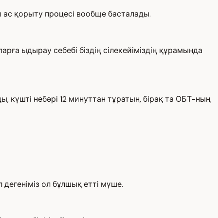
ай ас қорыту процесі вообще басталады.
рға ыдырау себебі біздің сілекейіміздің құрамында
ы, күшті небәрі 12 минуттан тұратын, бірақ та ОБТ-ның
 дегеніміз ол бұлшық етті мүше.