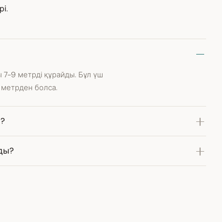
і.
 7-9 метрді құрайды. Бұл үш
3 метрден болса.
ы?
ды?