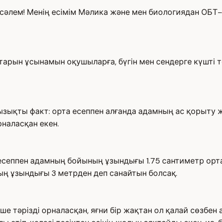
әлем! Менің есімім Мәлика және мен биологиядан ОБТ-
арын ұсынамын оқушыларға, бүгін мен сендерге күшті т
зықты факт: орта есеппен алғанда адамның ас қорыту жү
рналасқан екен.
есеппен адамның бойының ұзындығы 1.75 сантиметр орта 
тың ұзындығы 3 метрден деп санайтын болсақ.
 тәрізді орналасқан, яғни бір жақтан ол қалай сөзбен а