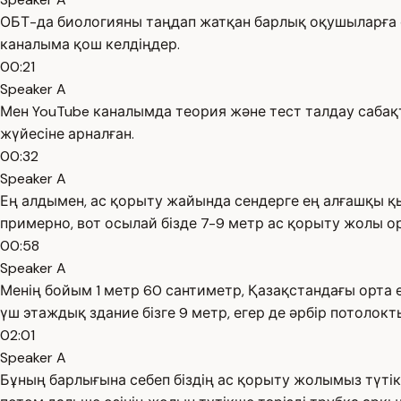
ОБТ-да биологияны таңдап жатқан барлық оқушыларға с
каналыма қош келдіңдер.
00:21
Speaker A
Мен YouTube каналымда теория және тест талдау сабақт
жүйесіне арналған.
00:32
Speaker A
Ең алдымен, ас қорыту жайында сендерге ең алғашқы қы
примерно, вот осылай бізде 7-9 метр ас қорыту жолы о
00:58
Speaker A
Менің бойым 1 метр 60 сантиметр, Қазақстандағы орта 
үш этаждық здание бізге 9 метр, егер де әрбір потолок
02:01
Speaker A
Бұның барлығына себеп біздің ас қорыту жолымыз түтікше