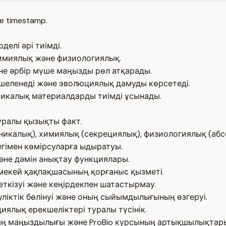
e timestamp.
елі әрі тиімді.
химиялық және физиологиялық.
не әрбір мүше маңызды рөл атқарады.
шеленеді және эволюциялық дамуды көрсетеді.
тикалық материалдарды тиімді ұсынады.
уралы қызықты факт.
ханикалық), химиялық (секрециялық), физиологиялық (абс
егімен көмірсуларға ыдыратуы.
әне дәмін анықтау функциялары.
мекей қақпақшасының қорғаныс қызметі.
еткізуі және кеңірдекпен шатастырмау.
уліктік бөлінуі және оның сыйымдылығының өзгеруі.
ялық ерекшеліктері туралы түсінік.
ың маңыздылығы және ProBio курсының артықшылықтар