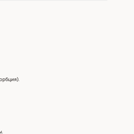
орбция).
ы.