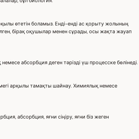
балалар, бұл биология.
қылы өтетін боламыз. Енді-енді ас қорыту жолының
елген, бірақ оқушылар менен сұрады, осы жақта жауап
немесе абсорбция деген тәрізді үш процесске бөлінеді.
көмегі арқылы тамақты шайнау. Химиялық немесе
ция, абсорбция, яғни сіңіру, яғни біз жеген