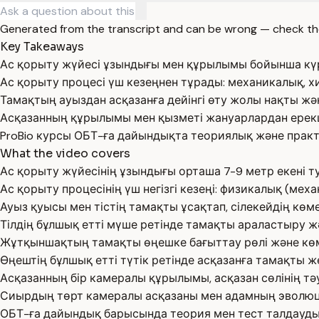
Generated from the transcript and can be wrong — check th
Key Takeaways
Ас қорыту жүйесі ұзындығы мен құрылымы бойынша күрд
Ас қорыту процесі үш кезеңнен тұрады: механикалық, 
Тамақтың ауыздан асқазанға дейінгі өту жолы нақты жә
Асқазанның құрылымы мен қызметі жануарлардан ерек
ProBio курсы ОБТ-ға дайындықта теориялық және прак
What the video covers
Ас қорыту жүйесінің ұзындығы орташа 7-9 метр екені т
Ас қорыту процесінің үш негізгі кезеңі: физикалық (ме
Ауыз қуысы мен тістің тамақты ұсақтап, сілекейдің көм
Тілдің бұлшық етті мүше ретінде тамақты араластыру ж
Жұтқыншақтың тамақты өңешке бағыттау рөлі және кө
Өңештің бұлшық етті түтік ретінде асқазанға тамақты ж
Асқазанның бір камералы құрылымы, асқазан сөлінің тә
Сиырдың төрт камералы асқазаны мен адамның эволюци
ОБТ-ға дайындық барысында теория мен тест талдауд