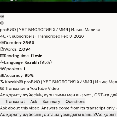
proБИО | ҰБТ БИОЛОГИЯ ХИМИЯ | Ильяс Малика
46.7K subscribers · Transcribed
Feb 8, 2026
Duration:
25:56
Words:
2,094
Reading time:
11 min
Language:
Kazakh
(95%)
Speakers:
1
Accuracy:
95%
Kazakh
proБИО | ҰБТ БИОЛОГИЯ ХИМИЯ | Ильяс Ма
Transcribe a YouTube Video
Ас қорыту жүйесінің құрылымы мен қызметі, ОБТ-ға дай
Transcript
Ask
Summary
Questions
Ask about this video. Answers come from its transcript only
Ас қорыту жүйесінің орташа ұзындығы қанша?
Ас қорыту