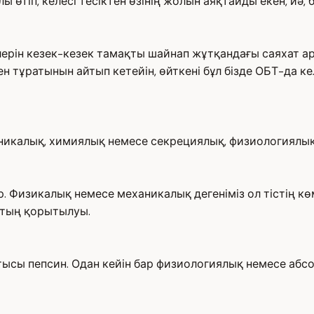
 өтіп, келесі тесіктен өзінің жолын аяқтайды екен, иә, 
ерін кезек-кезек тамақты шайнап жұтқандағы саяхат ар
н тұратынын айтып кетейін, өйткені бұл бізде ОБТ-да к
аникалық, химиялық немесе секрециялық, физиологиялық 
р. Физикалық немесе механикалық дегеніміз ол тістің 
қтың қорытылуы.
ысы пепсин. Одан кейін бар физиологиялық немесе абсорб