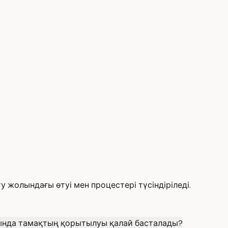
жолындағы өтуі мен процестері түсіндіріледі.
ында тамақтың қорытылуы қалай басталады?