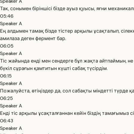
Speaker A
Так, сонымен біріншісі бізде ауыз қуысы, яғни механик
05:46
Speaker A
Ең алдымен тамақ бізде тістер арқылы ұсақталып, сіле
амилаза деген фермент бар.
06:05
Speaker A
Тіс жайында енді мен сендерге бұл жақта айтпаймын, не 
бүкіл сұрағын қамтитын күшті сабақ түсірдім.
06:15
Speaker A
Пожалуйста, өтіңіздер да, сол сабақты міндетті түрде қа
06:25
Speaker A
Енді тіс арқылы ұсақталғаннан кейін біздің тамағымыз 
06:43
Speaker A