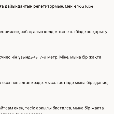
ға дайындайтын репетитормын, менің YouTube
еориялық сабақ алып келдім және ол бізде ас қорыту
йесінің ұзындығы 7-9 метр. Міне, мына бір жақта
есеппен алған кезде, мысал ретінде мына бір здание,
йтсам екен, тесік арқылы басталса, мына бір жақта,