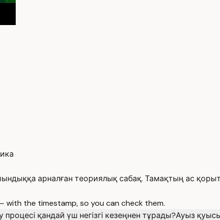
лика
ындыққа арналған теориялық сабақ. Тамақтың ас қорыту 
 — with the timestamp, so you can check them.
 процесі қандай үш негізгі кезеңнен тұрады?
Ауыз қуыс