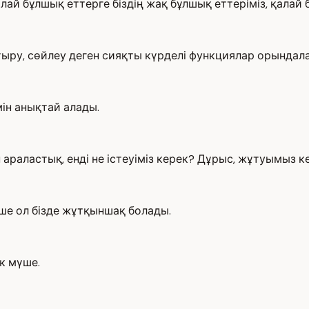
қалай бұлшық еттерге біздің жақ бұлшық еттеріміз, қалай б
ыру, сөйлеу деген сияқты күрделі функциялар орындал
мін анықтай алады.
 араластық, енді не істеуіміз керек? Дұрыс, жұтуымыз к
үше ол бізде жұтқыншақ болады.
к мүше.