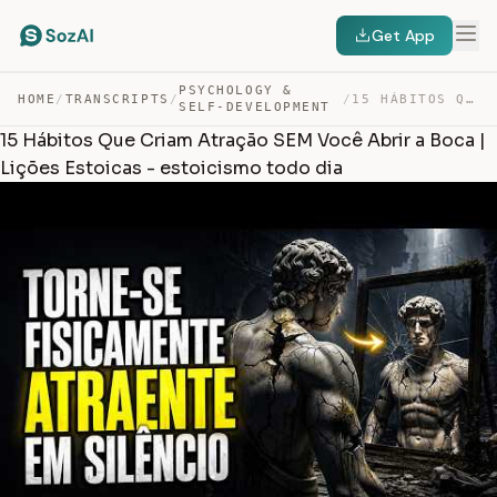
Get App
PSYCHOLOGY &
HOME
/
TRANSCRIPTS
/
/
15 HÁBITOS QUE CRIAM ATRAÇÃO SEM VOCÊ ABRIR A BOCA | LI… — TRANSCRIPT
SELF-DEVELOPMENT
15 Hábitos Que Criam Atração SEM Você Abrir a Boca |
Lições Estoicas - estoicismo todo dia