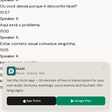
Ou você desvia porque é desconfortável?
10:57
Speaker A
Aqui está o problema.
11:00
Speaker A
Evitar contato visual comunica vergonha,
11:05
Speaker A
insegurança, mentira.
×
11:08
SozAI
iPhone · Android · Mac
Speaker A
Get the SozAI app — 30 minutes of free AI transcription for your
Mas forçar contato visual comunica agressão,
own audio: lectures, meetings, voice memos and YouTube. 99+
11:13
languages.
Speaker A
We use cookies to enhance your experience.
Privacy Policy
desespero, estranheza.
App Store
Google Play
Accept
Settings
11:16