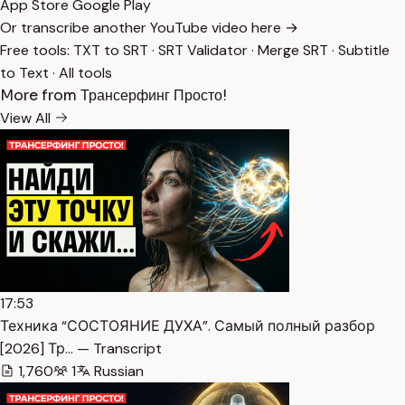
App Store
Google Play
Or transcribe another YouTube video here →
Free tools:
TXT to SRT
·
SRT Validator
·
Merge SRT
·
Subtitle
to Text
·
All tools
More from Трансерфинг Просто!
View All
17:53
Техника “СОСТОЯНИЕ ДУХА”. Самый полный разбор
[2026] Тр… — Transcript
1,760
1
Russian