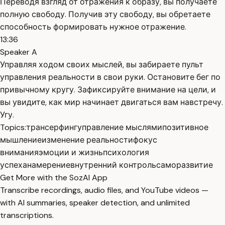
Переводя взгляд от отражения к образу, вы получаете
полную свободу. Получив эту свободу, вы обретаете
способность формировать нужное отражение.
13:36
Speaker A
Управляя ходом своих мыслей, вы забираете пульт
управления реальности в свои руки. Остановите бег по
привычному кругу. Зафиксируйте внимание на цели, и
вы увидите, как мир начинает двигаться вам навстречу.
Угу.
Topics:
трансерфинг
управление мыслями
позитивное
мышление
изменение реальности
фокус
внимания
эмоции и жизнь
психология
успеха
намерение
внутренний контроль
саморазвитие
Get More with the SozAI App
Transcribe recordings, audio files, and YouTube videos —
with AI summaries, speaker detection, and unlimited
transcriptions.