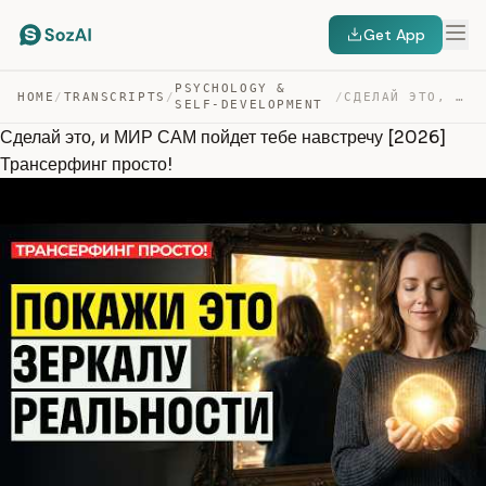
Get App
PSYCHOLOGY &
HOME
/
TRANSCRIPTS
/
/
СДЕЛАЙ ЭТО, И МИР САМ ПОЙДЕТ ТЕБЕ НАВСТРЕЧУ [2026] ТРАН… — TRANSCRIPT
SELF-DEVELOPMENT
Сделай это, и МИР САМ пойдет тебе навстречу [2026]
Трансерфинг просто!