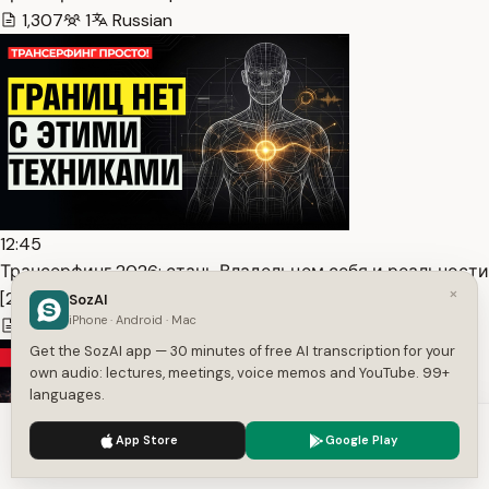
1,307
1
Russian
12:45
Трансерфинг 2026: стань Владельцем себя и реальности
×
[2… — Transcript
SozAI
iPhone · Android · Mac
1,307
1
Russian
Get the SozAI app — 30 minutes of free AI transcription for your
own audio: lectures, meetings, voice memos and YouTube. 99+
languages.
We use cookies to enhance your experience.
Privacy Policy
App Store
Google Play
Accept
Settings