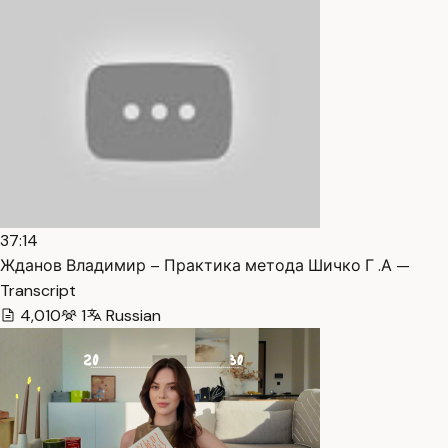
37:14
Жданов Владимир – Практика метода Шичко Г .А —
Transcript
4,010
1
Russian