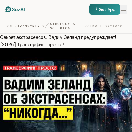
Get App
ASTROLOGY &
HOME
/
TRANSCRIPTS
/
/
СЕКРЕТ ЭКСТРАСЕНСОВ. ВАДИМ ЗЕЛАНД ПРЕДУПРЕЖДАЕТ! [2026]… — TRANSCRIPT
ESOTERICA
Секрет экстрасенсов. Вадим Зеланд предупреждает!
[2026] Трансерфинг просто!