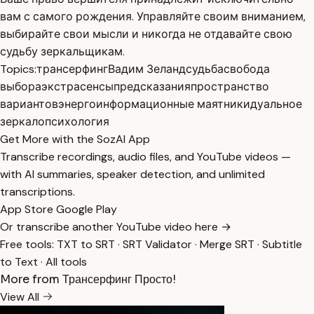
вам с самого рождения. Управляйте своим вниманием,
выбирайте свои мысли и никогда не отдавайте свою
судьбу зеркальщикам.
Topics:
трансерфинг
Вадим Зеланд
судьба
свобода
выбора
экстрасенсы
предсказания
пространство
вариантов
энергоинформационные маятники
дуальное
зеркало
психология
Get More with the SozAI App
Transcribe recordings, audio files, and YouTube videos —
with AI summaries, speaker detection, and unlimited
transcriptions.
App Store
Google Play
Or transcribe another YouTube video here →
Free tools:
TXT to SRT
·
SRT Validator
·
Merge SRT
·
Subtitle
to Text
·
All tools
More from Трансерфинг Просто!
View All