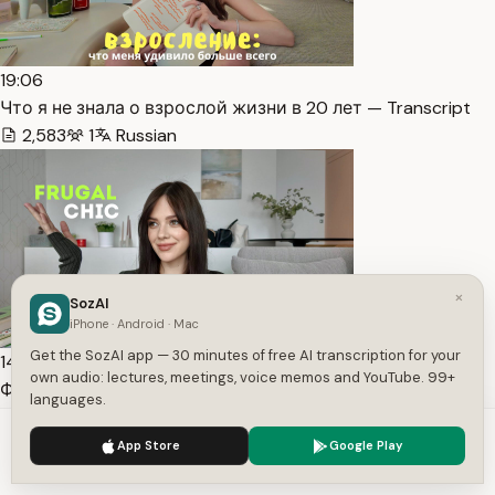
19:06
Что я не знала о взрослой жизни в 20 лет — Transcript
2,583
1
Russian
×
SozAI
iPhone · Android · Mac
Get the SozAI app — 30 minutes of free AI transcription for your
14:34
own audio: lectures, meetings, voice memos and YouTube. 99+
Финансовые привычки и порядок. Всё про тренд Frugal
languages.
Chic — Transcript
We use cookies to enhance your experience.
Privacy Policy
1,951
1
Russian
App Store
Google Play
Accept
Settings