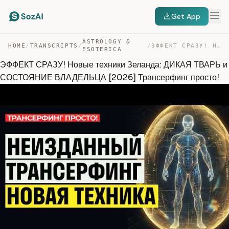
Get App
ASTROLOGY &
HOME
/
TRANSCRIPTS
/
/
ЭФФЕКТ СРАЗУ! НОВЫЕ ТЕХНИКИ ЗЕЛАНДА: ДИКАЯ ТВАРЬ И СОСТ… — TRANSCRIPT
ESOTERICA
ЭФФЕКТ СРАЗУ! Новые техники Зеланда: ДИКАЯ ТВАРЬ и
СОСТОЯНИЕ ВЛАДЕЛЬЦА [2026] Трансерфинг просто!