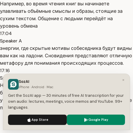
Например, во время чтения книг вы начинаете
улавливать объёмные смыслы и образы, стоящие за
сухим текстом. Общение с людьми перейдёт на
уровень обмена
17:04
Speaker A
энергии, где скрытые мотивы собеседника будут видны
вам как на ладони. Сновидения представляют отличную
метафору для понимания происходящих процессов.
17:16
Speaker A
×
SozAI
Находясь в неосознанном сновидении, вы являетесь
iPhone · Android · Mac
беспомощной жертвой причудливых сюжетов. Вы,
Get the SozAI app — 30 minutes of free AI transcription for your
убегая от препятствий, падаете в пропасти и не можете
own audio: lectures, meetings, voice memos and YouTube. 99+
повлиять на развитие событий. В момент осознания
languages.
нереальности происходящего ситуация меняется в
We use cookies to enhance your experience.
Privacy Policy
App Store
Google Play
корне.
Accept
Settings
17:34