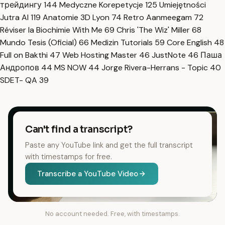
трейдингу
144
Medyczne Korepetycje
125
Umiejętności
Jutra AI
119
Anatomie 3D Lyon
74
Retro Aanmeegam
72
Réviser la Biochimie With Me
69
Chris 'The Wiz' Miller
68
Mundo Tesis (Oficial)
66
Medizin Tutorials
59
Core English
48
Full on Bakthi
47
Web Hosting Master
46
JustNote
46
Паша
Андропов
44
MS NOW
44
Jorge Rivera-Herrans - Topic
40
SDET- QA
39
Can't find a transcript?
Paste any YouTube link and get the full transcript
with timestamps for free.
Transcribe a YouTube Video
No account needed. Free, with timestamps.