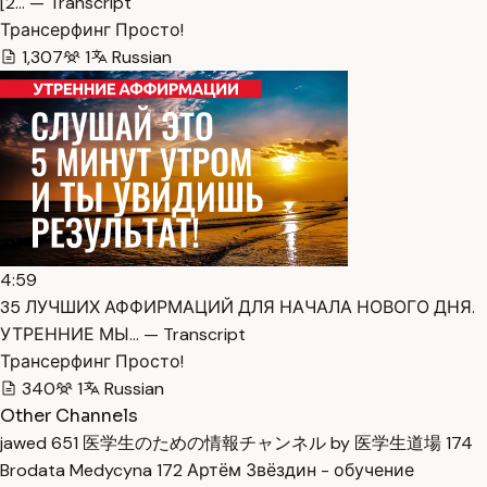
[2… — Transcript
Трансерфинг Просто!
1,307
1
Russian
4:59
35 ЛУЧШИХ АФФИРМАЦИЙ ДЛЯ НАЧАЛА НОВОГО ДНЯ.
УТРЕННИЕ МЫ… — Transcript
Трансерфинг Просто!
340
1
Russian
Other Channels
jawed
651
医学生のための情報チャンネル by 医学生道場
174
Brodata Medycyna
172
Артём Звёздин - обучение