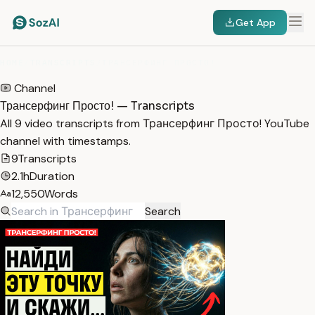
Get App
HOME
/
TRANSCRIPTS
/
ТРАНСЕРФИНГ ПРОСТО!
Channel
Трансерфинг Просто! — Transcripts
All 9 video transcripts from Трансерфинг Просто! YouTube
channel with timestamps.
9
Transcripts
2.1h
Duration
12,550
Words
Search