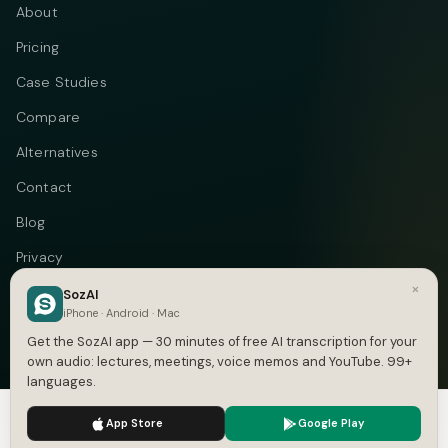
About
Pricing
Case Studies
Compare
Alternatives
Contact
Blog
Privacy
×
Terms
SozAI
iPhone · Android · Mac
DMCA
Get the SozAI app — 30 minutes of free AI transcription for your
own audio: lectures, meetings, voice memos and YouTube. 99+
languages.
We use cookies to enhance your experience.
Privacy Policy
Telegram
Instagram
© 2026 Vastflow. All rights reserved.
App Store
Google Play
Accept
Settings