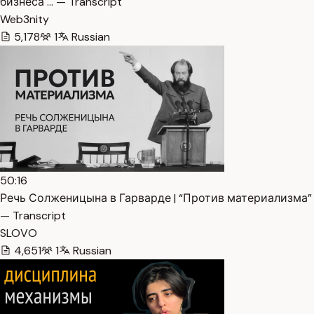
бизнеса … — Transcript
Web3nity
5,178
1
Russian
50:16
Речь Солженицына в Гарварде | “Против материализма”
— Transcript
SLOVO
4,651
1
Russian