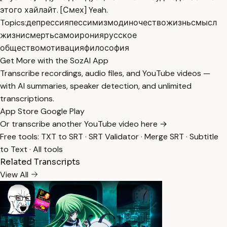
этого хайлайт. [Смех] Yeah.
Topics:
депрессия
пессимизм
одиночество
жизнь
смысл
жизни
смерть
самоирония
русское
общество
мотивация
философия
Get More with the SozAI App
Transcribe recordings, audio files, and YouTube videos —
with AI summaries, speaker detection, and unlimited
transcriptions.
App Store
Google Play
Or transcribe another YouTube video here →
Free tools:
TXT to SRT
·
SRT Validator
·
Merge SRT
·
Subtitle
to Text
·
All tools
Related Transcripts
View All