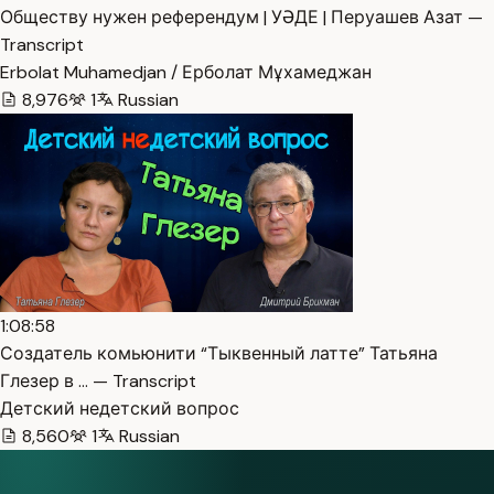
Обществу нужен референдум | УӘДЕ | Перуашев Азат —
Transcript
Erbolat Muhamedjan / Ерболат Мұхамеджан
8,976
1
Russian
1:08:58
Создатель комьюнити “Тыквенный латте” Татьяна
Глезер в … — Transcript
Детский недетский вопрос
8,560
1
Russian