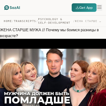
Get App
PSYCHOLOGY &
HOME
/
TRANSCRIPTS
/
/
ЖЕНА СТАРШЕ МУЖА // ПОЧЕМУ МЫ БОИМСЯ РАЗНИЦЫ В ВОЗРАСТЕ? — TRANSCRIPT
SELF-DEVELOPMENT
ЖЕНА СТАРШЕ МУЖА // Почему мы боимся разницы в
возрасте?