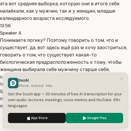
эта вот средняя выборка, которую они в итоге себе
налайкали, как у мужчин, так и у женщин, младше
календарного возраста исследуемого.
13:56
Speaker A
Понимаете логику? Поэтому говорить о том, что и
существует, да, вот здесь ещё раз м хочу заостриться,
говорить о том, что существует какая-то
биологическая предрасположенность к тому, чтобы
женщина выбирала себе мужчину старше себя,
сомневаюсь. Ну что ж, переходим к
×
SozAI
14:09
iPhone · Android · Mac
Speaker A
Get the SozAI app — 30 minutes of free AI transcription for your
практическим рекомендациям. Как практикующий
own audio: lectures, meetings, voice memos and YouTube. 99+
психолог, каждую свою лекцию я заканчиваю
languages.
практическими рекомендациями для своих зрителей.
We use cookies to enhance your experience.
Privacy Policy
App Store
Google Play
Какие рекомендации у меня для вас будут сегодня?
Accept
Settings
Первое. Разница в возрасте до 7 лет в психологии не