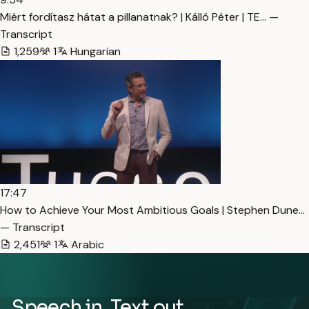
Miért fordítasz hátat a pillanatnak? | Kálló Péter | TE… —
Transcript
1,259
1
Hungarian
17:47
How to Achieve Your Most Ambitious Goals | Stephen Dune…
— Transcript
2,451
1
Arabic
Speech in. Text out.