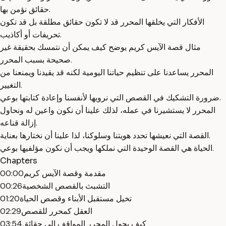
حقائق نؤمن بها.
الأفكار التي يخلقها المحرر قد لا تكون حقائق مطلقة بل قد تكون
تحريفات أو أكاذيب.
مثال قصة الآيس كريم يوضح كيف يمكن أن نتمسك بحقيقة غير
صحيحة بسبب المحرر.
المحرر يساعدنا على تنظيم حياتنا اليومية لكنه قد يقيدنا ويمنعنا من
التغيير.
ضرورة التشكيك في القصص التي نرويها لأنفسنا وإعادة كتابتها بوعي.
المحرر لا يستشيرنا في عمله، لذلك علينا أن نكون واعين له ونحاول
إزالة قناعه.
القصة التي نعيشها تحدد هويتنا وسلوكنا، لذا علينا أن نختارها بعناية.
الحياة هي القصة الوحيدة التي نملكها ويجب أن نكون مؤلفيها بوعي.
Chapters
مقدمة وقصة الآيس كريم
00:00
التشبث بالقصص الشخصية
00:26
تخيل مستقبل الأبناء وقصص الحياة
01:20
العقل كمحرر للقصص
02:29
كيف يحول المحرر المواقف إلى حقائق
03:54