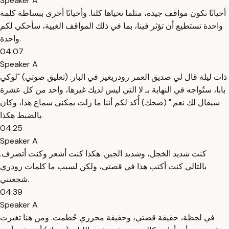
Speaker A
أحيانًا تكون مواقف جيدة، مثلما نحياها كلنا. وأحيانًا أخرى ببساطة كلمة
واحدة تستطيع أن تؤثر فينا، بما في ذلك المواقف الغبية، سأحكي لكم
واحدة.
04:07
Speaker A
ذات ليلة قال لي صديق العمر رودريغيز في البار. (تعليق صوتي) "لوكي
بابا، ستُواجه في النهاية بـ لا التي ليس لديك غيرها، واحد من كل عشرة
سيقال لك نعم." (ضحك) أُكد لكم أننا ما زلت يمكني سماع هذا، وكان
بالضبط هكذا.
04:25
Speaker A
كنت شديد الخجل، وشديد الجبن. هكذا كنت أشعر وكنت أتصرف.
بالتالي كنت أكتب هذا في قصتي، ولكن لسبب ما كلمات رودري
شجعتني.
04:39
Speaker A
في لحظة، حقيقة قصتي، وحقيقة محرري حُطمت. ومن هنا تغيرت