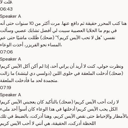
قلت لا.
06:43
Speaker A
هنا كتب المحرر حقيقة ثم دافع عنها. مرت أكثر من 10 سنوات حتى أنه
في يوم ما الخلايا العصبية سببت لي أفضل تشابك عصبي وسألت
نفسي: "هل لا تحب الآيس كريم؟" (ضحك) ظَللت ماشيًا حتى عم
المساء نحو الفريزر، أخذت الوعاء،
07:06
Speaker A
ونظرت حولي، كنت لا أريد أن يراني أحد، إذا لم أكن آكل الآيس كريم!
(ضحك) أدخلت الملعقة في حلوى اللبن (دولسي دي ليتشة) ما زالت
متجمدة لحد ما فأدخلت الملعقة.
07:19
Speaker A
لا زلت أحب الآيس كريم! (ضحك) بالتأكيد كان يعجبني الآيس كريم!
الكل يحب الآيس كريم! أدخلتها في هذا الوعاء كان أسوأ أحد مليء
بالأمطار والإحباط حتى نقص الآيس كريم، وهنا أدركت، بالضبط في تلك
اللحظة أدركت، الحقيقة، هي أنني لا أحب الآيس كريم