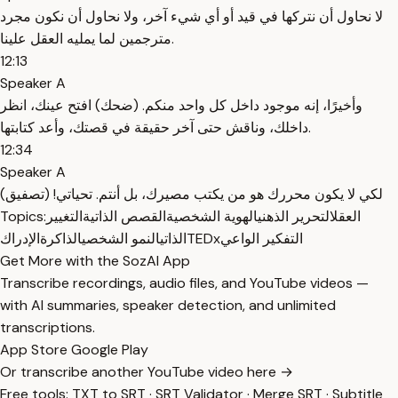
لا نحاول أن نتركها في قيد أو أي شيء آخر، ولا نحاول أن نكون مجرد
مترجمين لما يمليه العقل علينا.
12:13
Speaker A
وأخيرًا، إنه موجود داخل كل واحد منكم. (ضحك) افتح عينك، انظر
داخلك، وناقش حتى آخر حقيقة في قصتك، وأعد كتابتها.
12:34
Speaker A
لكي لا يكون محررك هو من يكتب مصيرك، بل أنتم. تحياتي! (تصفيق)
العقل
التحرير الذهني
الهوية الشخصية
القصص الذاتية
التغيير
Topics:
التفكير الواعي
TEDx
الذاتي
النمو الشخصي
الذاكرة
الإدراك
Get More with the SozAI App
Transcribe recordings, audio files, and YouTube videos —
with AI summaries, speaker detection, and unlimited
transcriptions.
App Store
Google Play
Or transcribe another YouTube video here →
Free tools:
TXT to SRT
·
SRT Validator
·
Merge SRT
·
Subtitle