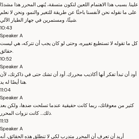
علينا. بسبب هذا الاهتمام اللعين لتكون متسقة، يُنهى المحرر هذا مشددًا
على ما نقوله نحن لأنفسنا باحثًا عن طريقة للتغير والنمو، ونحن لا نعلم
شيئًا، ومستمرين في جهاز الطيار الآلي.
10:43
Speaker A
كل ما تقوله لا تستطيع تغييره، وحتى لو كان يجب أن تتركه، هي ليست
حقائق.
10:52
Speaker A
أود أن تبدأ تفكر أنها أكاذيب محررك. أود أن تشك حتى في ذاكرتك، لأن
هنا أيضًا له يد.
11:04
Speaker A
كثير من معوقاتك، ربما كانت حقيقية عندما تسلحت ضدها، ولكن بعد
ذلك... كانت نزوات المحرر.
11:13
Speaker A
أريد أن تعرف أن المحرر متدرب لكي لا تنطلق هذه الحقائق، أنه