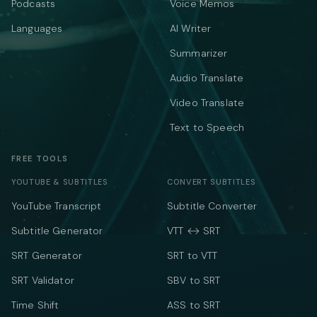
Podcasts
Voice Memos
Languages
AI Writer
Summarizer
Audio Translate
Video Translate
Text to Speech
FREE TOOLS
YOUTUBE & SUBTITLES
CONVERT SUBTITLES
YouTube Transcript
Subtitle Converter
Subtitle Generator
VTT ↔ SRT
SRT Generator
SRT to VTT
SRT Validator
SBV to SRT
Time Shift
ASS to SRT