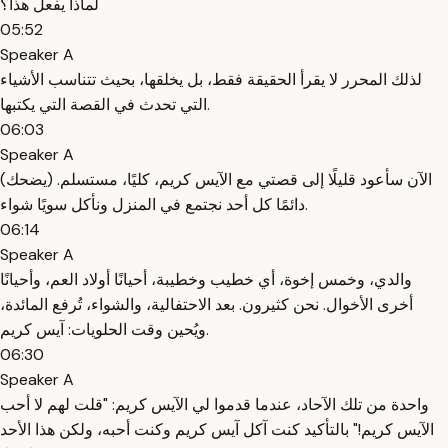
لماذا يفعل هذا؟
05:52
Speaker A
لذلك المحرر لا يقرأ الحقيقة فقط، بل يخلقها، بحيث تتناسب الأشياء
التي تحدث في القصة التي يكتبها.
06:03
Speaker A
الآن سأعود قليلًا إلى قصتي مع الآيس كريم، كليًا، مستسلم. (يضحك)
دائمًا كل أحد نجتمع في المنزل ونأكل سويًا شواء.
06:14
Speaker A
والدي، وخمس إخوة، أي خطيب وخطيبة، أحيانًا أولاد العم، وأحيانًا
أخرى الأخوال. نحن كثيرون. بعد الاحتفالية، والشواء، تُرفع المائدة،
ويُحين وقت الحلويات: آيس كريم.
06:30
Speaker A
واحدة من تلك الآحاد، عندما قدموا لي الآيس كريم: "قلت لهم لا أحب
الآيس كريم!" بالتأكيد كنت آكل آيس كريم وكنت أحبه، ولكن هذا الأحد