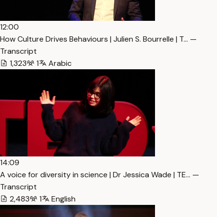
12:00
How Culture Drives Behaviours | Julien S. Bourrelle | T… —
Transcript
1,323
1
Arabic
14:09
A voice for diversity in science | Dr Jessica Wade | TE… —
Transcript
2,483
1
English