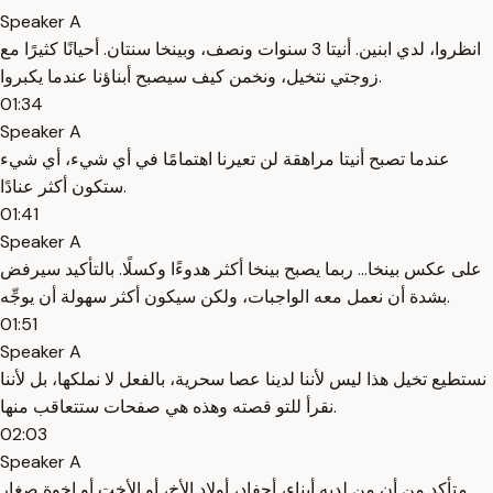
Speaker A
انظروا، لدي ابنين. أنيتا 3 سنوات ونصف، وبينخا سنتان. أحيانًا كثيرًا مع
زوجتي نتخيل، ونخمن كيف سيصبح أبناؤنا عندما يكبروا.
01:34
Speaker A
عندما تصبح أنيتا مراهقة لن تعيرنا اهتمامًا في أي شيء، أي شيء
ستكون أكثر عنادًا.
01:41
Speaker A
على عكس بينخا... ربما يصبح بينخا أكثر هدوءًا وكسلًا. بالتأكيد سيرفض
بشدة أن نعمل معه الواجبات، ولكن سيكون أكثر سهولة أن يوجِّه.
01:51
Speaker A
نستطيع تخيل هذا ليس لأننا لدينا عصا سحرية، بالفعل لا نملكها، بل لأننا
نقرأ للتو قصته وهذه هي صفحات ستتعاقب منها.
02:03
Speaker A
متأكد من أن من لديه أبناء، أحفاد، أولاد الأخ، أو الأخت أو إخوة صغار