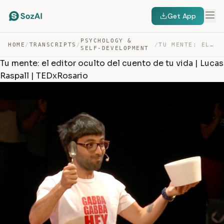
Get App
PSYCHOLOGY &
HOME
/
TRANSCRIPTS
/
/
TU MENTE: EL EDITOR OCULTO DEL CUENTO DE TU VIDA | LUCA… — TRANSCRIPT
SELF-DEVELOPMENT
Tu mente: el editor oculto del cuento de tu vida | Lucas
Raspall | TEDxRosario