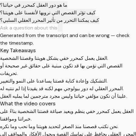
ما هو دور العقل كمحرر في حياتنا؟
كيف تؤثر القصص التي نرويها لأنفسنا على هويتنا؟
كيف يمكننا التحرر من تأثير المحرر العقلي السلبي؟
Generated from the transcript and can be wrong — check
the timestamp.
Key Takeaways
العقل يعمل كمحرر خفي يشكل هويتنا وقصتنا الشخصية.
القصص التي نؤمن بها قد تكون مبنية على حقائق غير صحيحة أو
تحريفات.
التشكيك وإعادة كتابة قصتنا يساعدنا على النمو والتغيير.
المحرر العقلي له دور بيولوجي مهم لكنه قد يقيدنا إذا لم ننتبه له.
علينا أن نكون مؤلفي حياتنا وليس مجرد مترجمين لما يمليه العقل.
What the video covers
العقل يعمل كمحرر خفي ينظم ويعيد صياغة قصتنا الشخصية بناءً على
خبراتنا ومواقفنا.
نحن نكتب قصصنا منذ الصغر لتحديد هويتنا وما نحب وما نكره.
المحرر العقلي يحافظ على تماسك القصة ويحول الأفكار والمواقف إلى