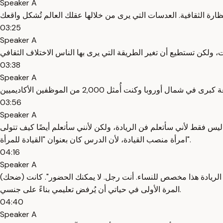
Speaker A
03:25
Speaker A
03:38
Speaker A
03:56
Speaker A
ليس فقط لأني سأتعلم فن الريادة، ولكن لأنني سأتعلم أيضًا كيف تتولى
امرأة منصب القيادة، لأن الدرس كان بعنوان "القيادة للمرأة".
04:16
Speaker A
(ضحك) وبمنتهى السذاجة، قمت بالتسجيل في هذا الدرس الاثنين القادم، اتصلت بي مستشارة الجامعة للمساواة بين الجنسين وقالت: "جوليان، درس الريادة هذا مخصص للنساء. أنت رجل. لا يمكنك الحضور". كانت
المرة الأولى في حياتي أن يُرفض تعليمي بناءً على جنسي.
04:40
Speaker A