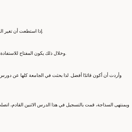
إذا استطعت أن تغير العدسات، لن تستطيع فقط أن تغير الطريقة التي يرى بها عقلك التصرفات، ولكن تستطيع أن تغير الطريقة التي يرى بها الناس الاختلاف الثقافي.
وخلال ذلك يكون المفتاح للاستفادة من التنوع الثقافي. قبل ثلاثة أعوام، كنت جالسًا في مجلس إدارة لجامعة كبرى في شمال أوروبا وكنت أُمثل 2,000 من الموظفين الأكاديميين.
وأردت أن أكون قائدًا أفضل. لذا بحثت في الجامعة كلها عن دورس ل