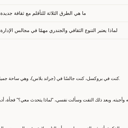
ما هي الطرق الثلاثة للتأقلم مع ثقافة جديدة
لماذا يعتبر التنوع الثقافي والجندري مهمًا في مجالس الإدارة
المترجم: Mahmoud Sallam المدقّق: Camelia Bn كنت في بروكسل، كنت جالسًا في (جراند بلاس)، وهي ساحة جميلة في مركز المدينة.
 وأجبته. وبعد ذلك التفت وسألت نفسي، "لماذا يتحدث معي؟" فجأة، أد