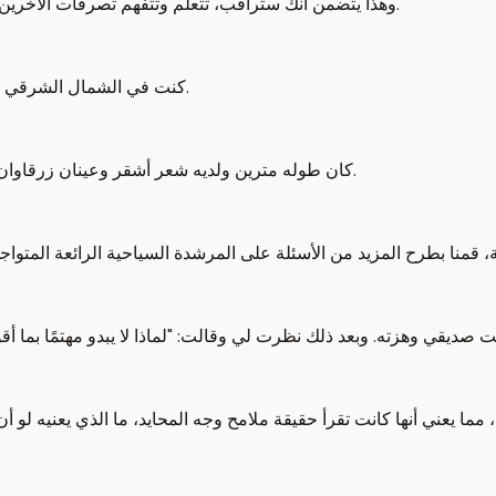
وهذا يتضمن أنك ستراقب، تتعلم وتتفهم تصرفات الآخرين، وتُكيف تصرفاتك الخاصة، لتتناسب مع سلوكيات المجتمع الذي تحيا به.
كنت في الشمال الشرقي لإسبانيا في منطقة جميلة من كتالونيا، وكنت هناك مع صديق مُقرب لي.
كان طوله مترين ولديه شعر أشقر وعينان زرقاوان. وكنا نزور المنطقة الجميلة حيث يصنعون الكافا والنبيذ الإسباني الرائع.