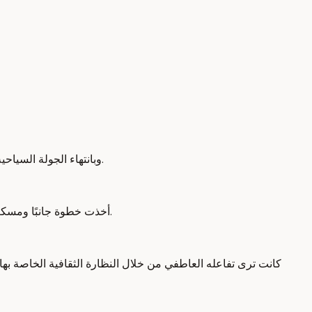
وبانتهاء الجولة السياحية، قمنا بطرح المزيد من الأسئلة على المرشدة السياحية الرائعة المتواجدة معنا هناك، وكانت تشرح لنا بشغف كبير عن ما تفعله، وفجأة توقفت.
أخذت خطوة جانبًا ومسكت صديقي وهزته. وبعد ذلك نظرت لي وقالت: "لماذا لا يبدو مهتمًا بما أقوله؟" وذلك لأنها لم تجد رد التفاعل العاطفي الذي تعودت الحصول عليه.