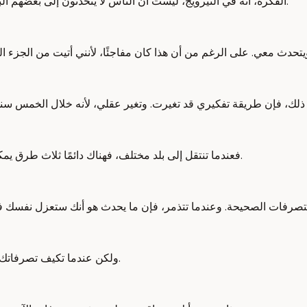
الفكرة، أنه في النيرويج، ليست أن الناس لا يتحدثون إلى بعضهم البعض؛ ولكن أن التواصل الاجتماعي يحدث بطريقة مؤطرة ومنظمة أكثر.
فعندما تنتقل إلى بلد مختلف، فهناك دائمًا ثلاث طرق يمكنك التأقلم مع الثقافة من خلالها: يمكنك إما أن تواجه أو تتذمر أو تتكيف.
ولكن عندما تكيف تصرفاتك حينما تندمج مع المجتمع كله، حينها يمكنك حقًا الاستفادة من هذا التنوع.