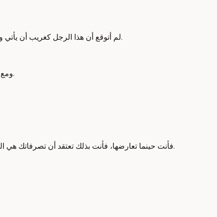
لم أتوقع أن هذا الرجل كغريب أن يأتي ويتحدث معي. على الرغم من أن هذا كان مفاجئًا، لأنني أتيت من الجزء المتحدث بالفرنسية في كندا حيث يعتبر هذا النوع من السلوك طبيعيًا جدًا.
ومع ذلك، فإن طريقة تفكيري قد تغيرت. وتغير عقلي، لأنه خلال الخمس سنوات الماضية عشت في بلد صغير في شمال أوروبا والتي تدعى النرويج.
فأنت حينما تعارضها، فأنت بذلك تعتقد أن تصرفاتك هي التصرفات الصحيحة. وعندما تتذمر، فإن ما يحدث هو أنك ستعزل نفسك في الفقاعات الاجتماعية للأجانب الذين يعيشون في انعزال عن المجتمع.