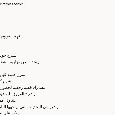
e timestamp.
فهم الفروق الثقافية في التواصل والمساحات الشخصية ضروري لتجنب سوء الفهم.
يشرح جوليان كيف تؤثر الثقافة على طريقة تواصل الناس وسلوكياتهم الاجتماعية.
يتحدث عن تجاربه الشخصية في النرويج وكيف تغيرت طريقة تفكيره بسبب الاختلافات الثقافية.
يبرز أهمية فهم النظارات الثقافية وكيف تشكل هذه النظارات واقعنا وتفسيرنا للأفعال.
يشرح كيف أن التنوع الثقافي والجندري في مجالس الإدارة يعزز الأداء والابتكار.
يشارك قصة رفضه لحضور دورة ريادة مخصصة للنساء كجزء من جهود تحقيق المساواة في النتائج.
يشرح الفروق الثقافية في مفهوم الصداقة والتواصل العاطفي بين الناس من ثقافات مختلفة.
يتناول أهمية فهم المساحات الشخصية والآداب الاجتماعية المختلفة بين الثقافات.
يشير إلى التحديات التي يواجهها الناس في التواصل بين ثقافات مختلفة بسبب اختلاف المسافات الشخصية.
يؤكد على ضرورة تغيير النظارات الثقافية لفهم التنوع والاستفادة منه بشكل أفضل.