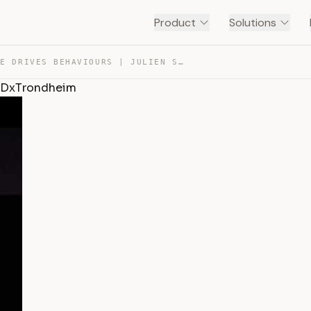
Product
Solutions
HOW CULTURE DRIVES BEHAVIOURS | JULIEN S. BOURRELLE | T… — TRANSCRIPT
 TEDxTrondheim