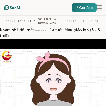
Get App
SCIENCE &
HOME
/
TRANSCRIPTS
/
/
KHÁM PHÁ ĐÔI MẮT —— LỨA TUỔI: MẪU GIÁO LỚN (5 – 6 T… — TRANSCRIPT
EDUCATION
Khám phá đôi mắt ------ Lứa tuổi: Mẫu giáo lớn (5 - 6
tuổi)