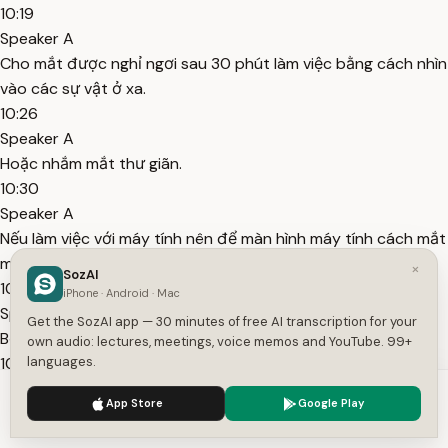
10:19
Speaker A
Cho mắt được nghỉ ngơi sau 30 phút làm việc bằng cách nhìn
vào các sự vật ở xa.
10:26
Speaker A
Hoặc nhắm mắt thư giãn.
10:30
Speaker A
Nếu làm việc với máy tính nên để màn hình máy tính cách mắt
một khoảng từ 50 đến 60 cm.
×
SozAI
10:37
iPhone · Android · Mac
Speaker A
Get the SozAI app — 30 minutes of free AI transcription for your
Bố trí bàn làm việc hợp lý, có đủ ánh sáng.
own audio: lectures, meetings, voice memos and YouTube. 99+
10:42
languages.
Speaker A
We use cookies to enhance your experience.
Privacy Policy
App Store
Google Play
Đeo kính râm khi ra ngoài nắng để tránh các tia UVA, UVB và
Accept
Settings
giảm độ sáng chói.