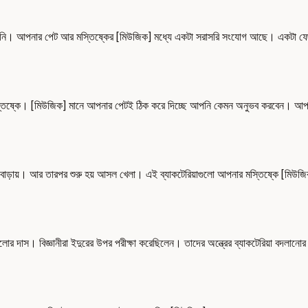
িনি। আপনার পেট আর মস্তিষ্কের [মিউজিক] মধ্যে একটা সরাসরি সংযোগ আছে। একটা ফোন লা
মস্তিষ্কে। [মিউজিক] মানে আপনার পেটই ঠিক করে দিচ্ছে আপনি কেমন অনুভব করবেন। আপনা
ল বাড়ায়। আর তারপর শুরু হয় আসল খেলা। এই ব্যাকটেরিয়াগুলো আপনার মস্তিষ্কে [মিউজ
 দাস। বিজ্ঞানীরা ইদুরের উপর পরীক্ষা করেছিলেন। তাদের অন্ত্রের ব্যাকটেরিয়া বদলানোর