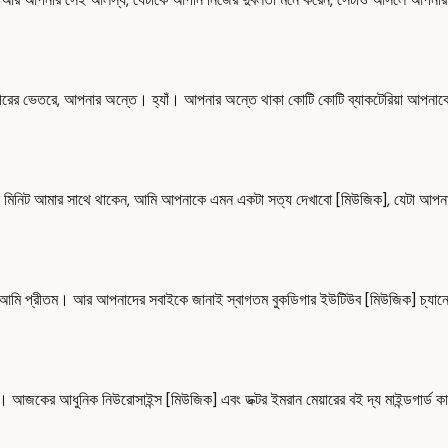
ের ভেতরে, আপনার অন্তে। হ্যাঁ। আপনার অন্তে থাকা কোটি কোটি ব্যাকটেরিয়া আপনাকে
মিনিট আমার সাথে থাকেন, আমি আপনাকে এমন একটা সত্য দেখাবো [মিউজিক], যেটা আপনা
ুরা, আমি প্রীতম। আর আপনাদের সবাইকে জানাই স্বাগতম বুকডিগার ইউটিউব [মিউজিক] চ্য
। আজকের আধুনিক নিউরোসাইন্স [মিউজিক] এবং ডক্টর ইমরান মেয়ারের বই দ্য মাইন্ডগার্ড ক