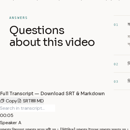
ANSWERS
ম
01
Questions
ম
about this video
স
ক
02
ড
03
Full Transcript — Download SRT & Markdown
Copy
SRT
MD
00:05
Speaker A
আপনার বিষন্নতা আপনার মনের সৃষ্টি নয়। [মিউজিক] আপনার উদ্বেগ আপনার স্বভাব নয়