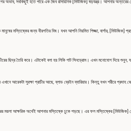
যোগের অভাব, সবকিছুই হতে পারে এক জৈব রাসায়নিক [মিউজিক] ষড়যন্ত্র। আপনার অন্তরের 
ুষের মস্তিষ্কের জন্য ধীরগতির বিষ। যখন আপনি নিয়মিত পিজ্জা, বার্গার, [মিউজিক] প্রসেস
চীরের ছিদ্র তৈরি করে। এটাকেই বলা হয় লিকি গাট সিনড্রোম। এখন মনোযোগ দিয়ে শুনুন, য
ে এখানে আরেকটা সুরক্ষা প্রাচীর আছে, ব্লাড ব্রেইন ব্যারিয়ার। কিন্তু যখন শরীরে প্রদা
অন্তরের ময়লা আক্ষরিক অর্থেই আপনার মস্তিষ্কে ঢুকে পড়ছে। এর ফল মস্তিষ্কের [মিউজ