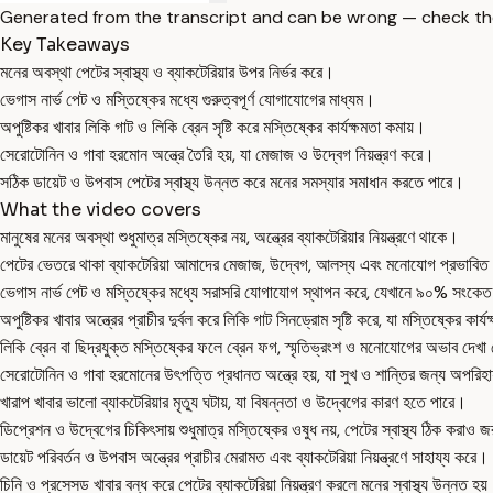
Generated from the transcript and can be wrong — check th
Key Takeaways
মনের অবস্থা পেটের স্বাস্থ্য ও ব্যাকটেরিয়ার উপর নির্ভর করে।
ভেগাস নার্ভ পেট ও মস্তিষ্কের মধ্যে গুরুত্বপূর্ণ যোগাযোগের মাধ্যম।
অপুষ্টিকর খাবার লিকি গাট ও লিকি ব্রেন সৃষ্টি করে মস্তিষ্কের কার্যক্ষমতা কমায়।
সেরোটোনিন ও গাবা হরমোন অন্ত্রে তৈরি হয়, যা মেজাজ ও উদ্বেগ নিয়ন্ত্রণ করে।
সঠিক ডায়েট ও উপবাস পেটের স্বাস্থ্য উন্নত করে মনের সমস্যার সমাধান করতে পারে।
What the video covers
মানুষের মনের অবস্থা শুধুমাত্র মস্তিষ্কের নয়, অন্ত্রের ব্যাকটেরিয়ার নিয়ন্ত্রণে থাকে।
পেটের ভেতরে থাকা ব্যাকটেরিয়া আমাদের মেজাজ, উদ্বেগ, আলস্য এবং মনোযোগ প্রভাবি
ভেগাস নার্ভ পেট ও মস্তিষ্কের মধ্যে সরাসরি যোগাযোগ স্থাপন করে, যেখানে ৯০% সংকেত
অপুষ্টিকর খাবার অন্ত্রের প্রাচীর দুর্বল করে লিকি গাট সিনড্রোম সৃষ্টি করে, যা মস্তিষ্কের কার
লিকি ব্রেন বা ছিদ্রযুক্ত মস্তিষ্কের ফলে ব্রেন ফগ, স্মৃতিভ্রংশ ও মনোযোগের অভাব দেখা
সেরোটোনিন ও গাবা হরমোনের উৎপত্তি প্রধানত অন্ত্রে হয়, যা সুখ ও শান্তির জন্য অপরিহা
খারাপ খাবার ভালো ব্যাকটেরিয়ার মৃত্যু ঘটায়, যা বিষন্নতা ও উদ্বেগের কারণ হতে পারে।
ডিপ্রেশন ও উদ্বেগের চিকিৎসায় শুধুমাত্র মস্তিষ্কের ওষুধ নয়, পেটের স্বাস্থ্য ঠিক করাও 
ডায়েট পরিবর্তন ও উপবাস অন্ত্রের প্রাচীর মেরামত এবং ব্যাকটেরিয়া নিয়ন্ত্রণে সাহায্য করে।
চিনি ও প্রসেসড খাবার বন্ধ করে পেটের ব্যাকটেরিয়া নিয়ন্ত্রণ করলে মনের স্বাস্থ্য উন্নত হয