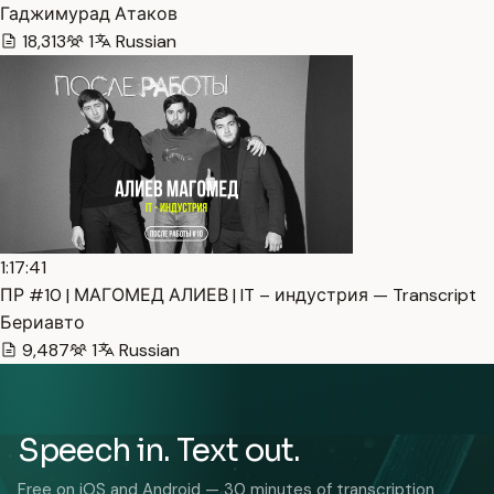
Гаджимурад Атаков
18,313
1
Russian
1:17:41
ПР #10 | МАГОМЕД АЛИЕВ | IT – индустрия — Transcript
Бериавто
9,487
1
Russian
Speech in. Text out.
Free on iOS and Android — 30 minutes of transcription