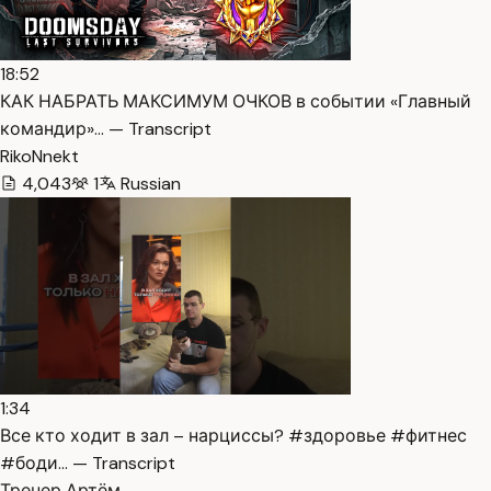
18:52
КАК НАБРАТЬ МАКСИМУМ ОЧКОВ в событии «Главный
командир»… — Transcript
RikoNnekt
4,043
1
Russian
1:34
Все кто ходит в зал – нарциссы? #здоровье #фитнес
#боди… — Transcript
Тренер Артём