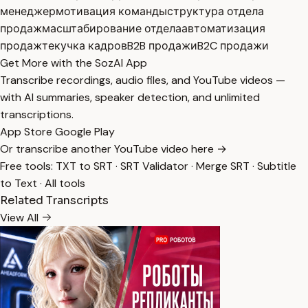
менеджер
мотивация команды
структура отдела
продаж
масштабирование отдела
автоматизация
продаж
текучка кадров
B2B продажи
B2C продажи
Get More with the SozAI App
Transcribe recordings, audio files, and YouTube videos —
with AI summaries, speaker detection, and unlimited
transcriptions.
App Store
Google Play
Or transcribe another YouTube video here →
Free tools:
TXT to SRT
·
SRT Validator
·
Merge SRT
·
Subtitle
to Text
·
All tools
Related Transcripts
View All