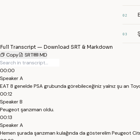
E
02
Ş
03
Full Transcript — Download SRT & Markdown
Copy
SRT
MD
00:00
Speaker A
EAT 8 genelde PSA grubunda görebileceğiniz yalnız şu an Toyo
00:12
Speaker B
Peugeot şanzıman oldu.
00:13
Speaker A
Hemen şurada şanzıman kulağında da gösterelim Peugeot Citr