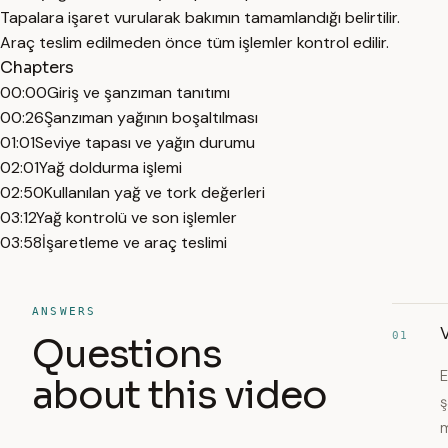
Tapalara işaret vurularak bakımın tamamlandığı belirtilir.
Araç teslim edilmeden önce tüm işlemler kontrol edilir.
Chapters
00:00
Giriş ve şanzıman tanıtımı
00:26
Şanzıman yağının boşaltılması
01:01
Seviye tapası ve yağın durumu
02:01
Yağ doldurma işlemi
02:50
Kullanılan yağ ve tork değerleri
03:12
Yağ kontrolü ve son işlemler
03:58
İşaretleme ve araç teslimi
ANSWERS
V
01
Questions
E
about this video
ş
m