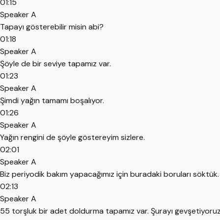
01:15
Speaker A
Tapayı gösterebilir misin abi?
01:18
Speaker A
Şöyle de bir seviye tapamız var.
01:23
Speaker A
Şimdi yağın tamamı boşalıyor.
01:26
Speaker A
Yağın rengini de şöyle göstereyim sizlere.
02:01
Speaker A
Biz periyodik bakım yapacağımız için buradaki boruları söktü
02:13
Speaker A
55 torşluk bir adet doldurma tapamız var. Şurayı gevşetiyoruz