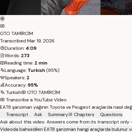
OTO TAMİRCİM
Transcribed
Mar 19, 2026
Duration:
4:09
Words:
273
Reading time:
2 min
Language:
Turkish
(95%)
Speakers:
2
Accuracy:
95%
Turkish
OTO TAMİRCİM
Transcribe a YouTube Video
EAT8 şanzıman yağının Toyota ve Peugeot araçlarda nasıl değişt
Transcript
Ask
Summary
Chapters
Questions
Ask about this video. Answers come from its transcript only
Videoda bahsedilen EAT8 şanzıman hangi araçlarda bulunur ve