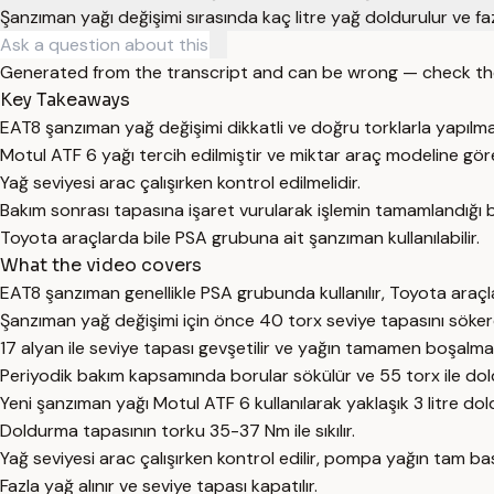
Şanzıman yağı değişimi sırasında kaç litre yağ doldurulur ve faz
Generated from the transcript and can be wrong — check th
Key Takeaways
EAT8 şanzıman yağ değişimi dikkatli ve doğru torklarla yapılmal
Motul ATF 6 yağı tercih edilmiştir ve miktar araç modeline göre
Yağ seviyesi arac çalışırken kontrol edilmelidir.
Bakım sonrası tapasına işaret vurularak işlemin tamamlandığı b
Toyota araçlarda bile PSA grubuna ait şanzıman kullanılabilir.
What the video covers
EAT8 şanzıman genellikle PSA grubunda kullanılır, Toyota araç
Şanzıman yağ değişimi için önce 40 torx seviye tapasını sökerek
17 alyan ile seviye tapası gevşetilir ve yağın tamamen boşalmas
Periyodik bakım kapsamında borular sökülür ve 55 torx ile dold
Yeni şanzıman yağı Motul ATF 6 kullanılarak yaklaşık 3 litre dold
Doldurma tapasının torku 35-37 Nm ile sıkılır.
Yağ seviyesi arac çalışırken kontrol edilir, pompa yağın tam ba
Fazla yağ alınır ve seviye tapası kapatılır.