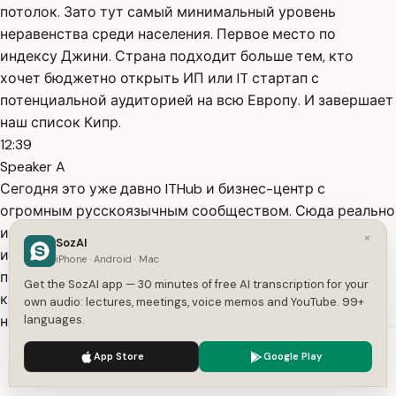
потолок. Зато тут самый минимальный уровень
неравенства среди населения. Первое место по
индексу Джини. Страна подходит больше тем, кто
хочет бюджетно открыть ИП или IT стартап с
потенциальной аудиторией на всю Европу. И завершает
наш список Кипр.
12:39
Speaker A
Сегодня это уже давно ITHub и бизнес-центр с
огромным русскоязычным сообществом. Сюда реально
и относительно просто переехать, если вы айтишник
×
SozAI
или ценный корпоративный сотрудник. Компании
iPhone · Android · Mac
постоянно релоцируют специалистов целыми
Get the SozAI app — 30 minutes of free AI transcription for your
командами. Также есть визы цифровых кочевников, но
own audio: lectures, meetings, voice memos and YouTube. 99+
на них выделяются строгие
languages.
12:54
We use cookies to enhance your experience.
Privacy Policy
App Store
Google Play
Speaker A
Accept
Settings
квот. Огромный плюс Кипра - лояльные налоги. Если вы