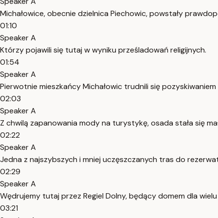
Speaker A
Michałowice, obecnie dzielnica Piechowic, powstały prawdop
01:10
Speaker A
Którzy pojawili się tutaj w wyniku prześladowań religijnych.
01:54
Speaker A
Pierwotnie mieszkańcy Michałowic trudnili się pozyskiwani
02:03
Speaker A
Z chwilą zapanowania mody na turystykę, osada stała się mały
02:22
Speaker A
Jedna z najszybszych i mniej uczęszczanych tras do rezerwa
02:29
Speaker A
Wędrujemy tutaj przez Regiel Dolny, będący domem dla wielu ga
03:21