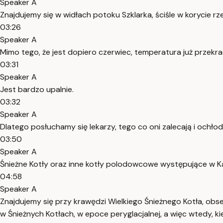
Speaker A
Znajdujemy się w widłach potoku Szklarka, ściśle w korycie rz
03:26
Speaker A
Mimo tego, że jest dopiero czerwiec, temperatura już przekra
03:31
Speaker A
Jest bardzo upalnie.
03:32
Speaker A
Dlatego posłuchamy się lekarzy, tego co oni zalecają i ochło
03:50
Speaker A
Śnieżne Kotły oraz inne kotły polodowcowe występujące w Ka
04:58
Speaker A
Znajdujemy się przy krawędzi Wielkiego Śnieżnego Kotła, ob
w Śnieżnych Kotłach, w epoce peryglacjalnej, a więc wtedy, ki