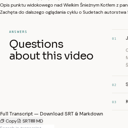
Opis punktu widokowego nad Wielkim Śnieżnym Kotłem z pan
Zachęta do dalszego oglądania cyklu o Sudetach autorstwa
ANSWERS
J
01
Questions
G
about this video
f
Ś
S
02
K
03
Full Transcript — Download SRT & Markdown
Copy
SRT
MD