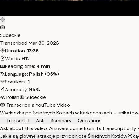
Sudeckie
Transcribed
Mar 30, 2026
Duration:
13:36
Words:
612
Reading time:
4 min
Language:
Polish
(95%)
Speakers:
1
Accuracy:
95%
Polish
Sudeckie
Transcribe a YouTube Video
Wycieczka po Śnieżnych Kotłach w Karkonoszach – unikatowe fo
Transcript
Ask
Summary
Questions
Ask about this video. Answers come from its transcript only
Jakie są główne atrakcje przyrodnicze Śnieżnych Kotłów?
Ską