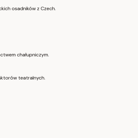
ckich osadników z Czech.
kactwem chałupniczym.
aktorów teatralnych.