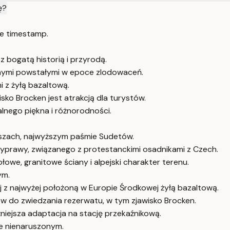
ę?
e timestamp.
z bogatą historią i przyrodą.
znymi powstałymi w epoce zlodowaceń.
i z żyłą bazaltową.
ko Brocken jest atrakcją dla turystów.
lnego piękna i różnorodności.
oszach, najwyższym paśmie Sudetów.
wyprawy, związanego z protestanckimi osadnikami z Czech.
we, granitowe ściany i alpejski charakter terenu.
ym.
j z najwyżej położoną w Europie Środkowej żyłą bazaltową.
 do zwiedzania rezerwatu, w tym zjawisko Brocken.
źniejsza adaptacja na stację przekaźnikową.
e nienaruszonym.