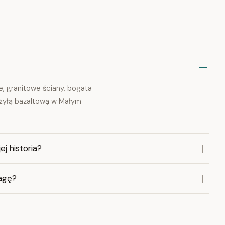
, granitowe ściany, bogata
z żyłą bazaltową w Małym
j historia?
wagę?