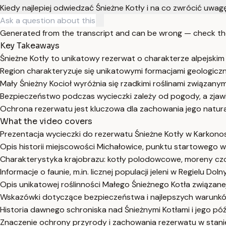
Kiedy najlepiej odwiedzać Śnieżne Kotły i na co zwrócić uwag
Generated from the transcript and can be wrong — check th
Key Takeaways
Śnieżne Kotły to unikatowy rezerwat o charakterze alpejskim 
Region charakteryzuje się unikatowymi formacjami geologic
Mały Śnieżny Kocioł wyróżnia się rzadkimi roślinami związanym
Bezpieczeństwo podczas wycieczki zależy od pogody, a zjawis
Ochrona rezerwatu jest kluczowa dla zachowania jego natura
What the video covers
Prezentacja wycieczki do rezerwatu Śnieżne Kotły w Karkon
Opis historii miejscowości Michałowice, punktu startowego 
Charakterystyka krajobrazu: kotły polodowcowe, moreny czoło
Informacje o faunie, m.in. licznej populacji jeleni w Regielu Doln
Opis unikatowej roślinności Małego Śnieżnego Kotła związane
Wskazówki dotyczące bezpieczeństwa i najlepszych warunków
Historia dawnego schroniska nad Śnieżnymi Kotłami i jego pó
Znaczenie ochrony przyrody i zachowania rezerwatu w stani