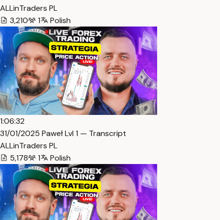
ALLinTraders PL
3,210
1
Polish
1:06:32
31/01/2025 Paweł Lvl 1 — Transcript
ALLinTraders PL
5,178
1
Polish