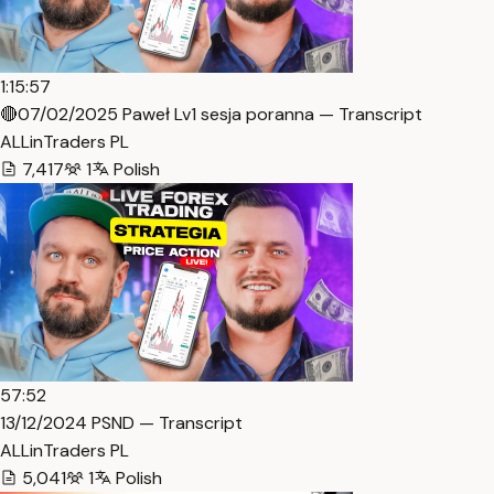
1:15:57
🔴07/02/2025 Paweł Lv1 sesja poranna — Transcript
ALLinTraders PL
7,417
1
Polish
57:52
13/12/2024 PSND — Transcript
ALLinTraders PL
5,041
1
Polish