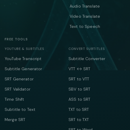
Audio Translate
Video Translate
Text to Speech
FREE TOOLS
YOUTUBE & SUBTITLES
CONVERT SUBTITLES
YouTube Transcript
Subtitle Converter
Subtitle Generator
VTT ↔ SRT
SRT Generator
SRT to VTT
SRT Validator
SBV to SRT
Time Shift
ASS to SRT
Subtitle to Text
TXT to SRT
Merge SRT
SRT to TXT
SRT to Word