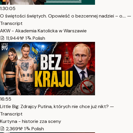
1:30:05
O świętości świętych. Opowieść o bezcennej nadziei – o.… —
Transcript
AKW - Akademia Katolicka w Warszawie
11,944
1
Polish
16:55
Little Big: Zdrajcy Putina, których nie chce już nikt? —
Transcript
Kurtyna - historie zza sceny
2,369
1
Polish