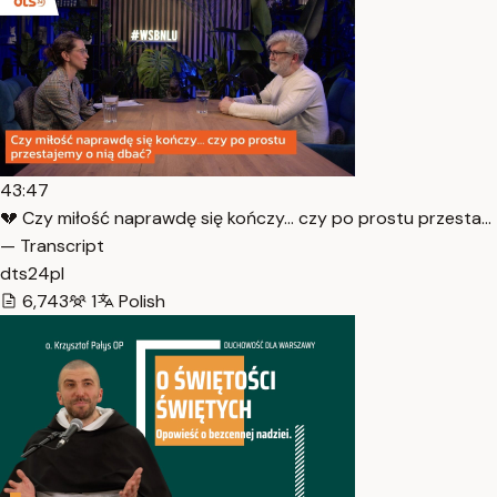
43:47
💔 Czy miłość naprawdę się kończy… czy po prostu przesta…
— Transcript
dts24pl
6,743
1
Polish