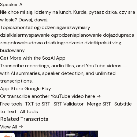
Speaker A
Nie chce mi się. Idziemy na lunch. Kurde, pytasz dzika, czy sra
w lesie? Dawaj, dawaj.
Topics:
montaż ogrodzenia
garaż
wymiary
działki
alarmy
spawanie ogrodzenia
planowanie dojazdu
praca
zespołowa
budowa działki
ogrodzenie działki
polski vlog
budowlany
Get More with the SozAI App
Transcribe recordings, audio files, and YouTube videos —
with AI summaries, speaker detection, and unlimited
transcriptions.
App Store
Google Play
Or transcribe another YouTube video here →
Free tools:
TXT to SRT
·
SRT Validator
·
Merge SRT
·
Subtitle
to Text
·
All tools
Related Transcripts
View All