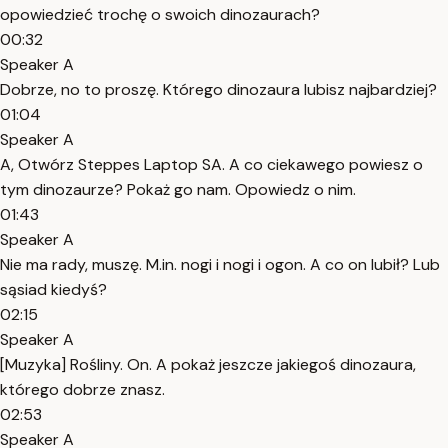
opowiedzieć trochę o swoich dinozaurach?
00:32
Speaker A
Dobrze, no to proszę. Którego dinozaura lubisz najbardziej?
01:04
Speaker A
A, Otwórz Steppes Laptop SA. A co ciekawego powiesz o
tym dinozaurze? Pokaż go nam. Opowiedz o nim.
01:43
Speaker A
Nie ma rady, muszę. M.in. nogi i nogi i ogon. A co on lubił? Lub
sąsiad kiedyś?
02:15
Speaker A
[Muzyka] Rośliny. On. A pokaż jeszcze jakiegoś dinozaura,
którego dobrze znasz.
02:53
Speaker A