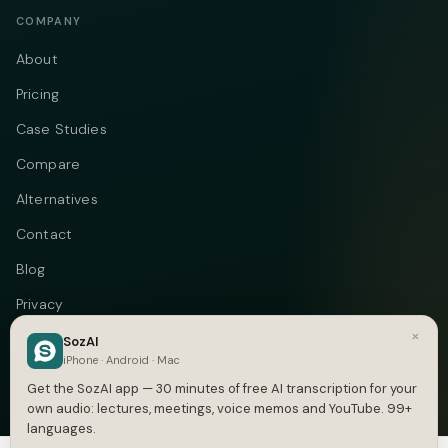
COMPANY
About
Pricing
Case Studies
Compare
Alternatives
Contact
Blog
Privacy
×
Terms
SozAI
iPhone · Android · Mac
DMCA
Get the SozAI app — 30 minutes of free AI transcription for your
own audio: lectures, meetings, voice memos and YouTube. 99+
languages.