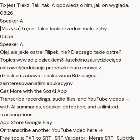
To jest Trekz. Tak, tak. A opowiedz o nim, jak on wygląda.
03:26
Speaker A
[Muzyka] I ręce. Takie łapki przednie małe, zęby.
03:56
Speaker A
Ojej, ale jakie ostre! Filipek, nie? Dlaczego takie ostre?
Topics:
wywiad z dzieckiem
3-latek
dinozaury
dziecięca
ciekawość
edukacja przedszkolna
rozmowa z
dzieckiem
zabawa i nauka
Iwona B
dziecięce
zainteresowania
film edukacyjny
Get More with the SozAI App
Transcribe recordings, audio files, and YouTube videos —
with AI summaries, speaker detection, and unlimited
transcriptions.
App Store
Google Play
Or transcribe another YouTube video here →
Free tools:
TXT to SRT
·
SRT Validator
·
Merge SRT
·
Subtitle