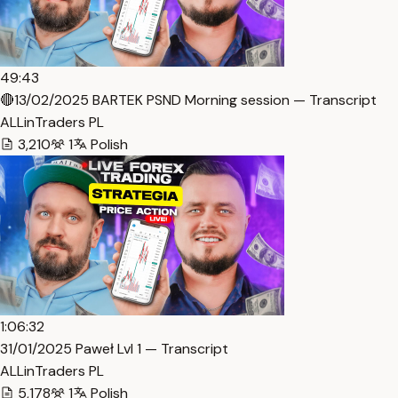
49:43
🔴13/02/2025 BARTEK PSND Morning session — Transcript
ALLinTraders PL
3,210
1
Polish
1:06:32
31/01/2025 Paweł Lvl 1 — Transcript
ALLinTraders PL
5,178
1
Polish