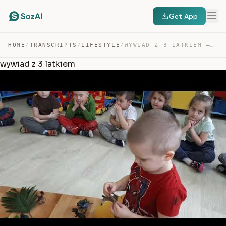
Get App
HOME
/
TRANSCRIPTS
/
LIFESTYLE
/
WYWIAD Z 3 LATKIEM — TRANSCRIPT
wywiad z 3 latkiem