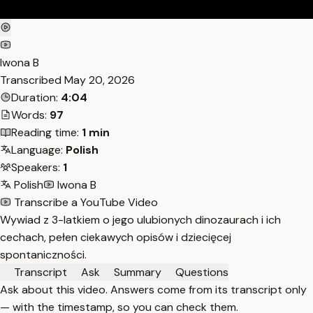
Iwona B
Transcribed
May 20, 2026
Duration:
4:04
Words:
97
Reading time:
1 min
Language:
Polish
Speakers:
1
Polish
Iwona B
Transcribe a YouTube Video
Wywiad z 3-latkiem o jego ulubionych dinozaurach i ich
cechach, pełen ciekawych opisów i dziecięcej
spontaniczności.
Transcript
Ask
Summary
Questions
Ask about this video. Answers come from its transcript only
— with the timestamp, so you can check them.