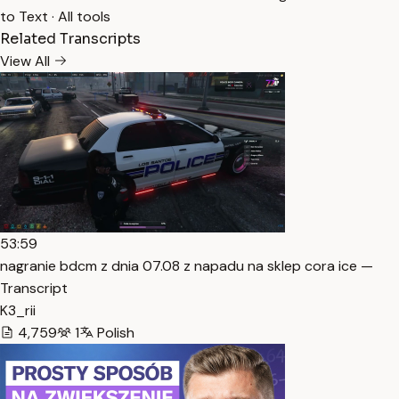
to Text
·
All tools
Related Transcripts
View All
53:59
nagranie bdcm z dnia 07.08 z napadu na sklep cora ice —
Transcript
K3_rii
4,759
1
Polish