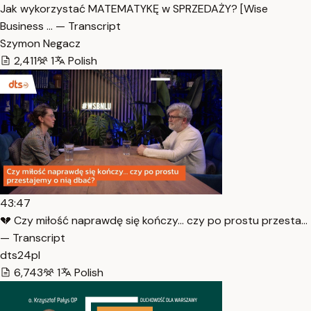
Jak wykorzystać MATEMATYKĘ w SPRZEDAŻY? [Wise
Business … — Transcript
Szymon Negacz
2,411
1
Polish
43:47
💔 Czy miłość naprawdę się kończy… czy po prostu przesta…
— Transcript
dts24pl
6,743
1
Polish