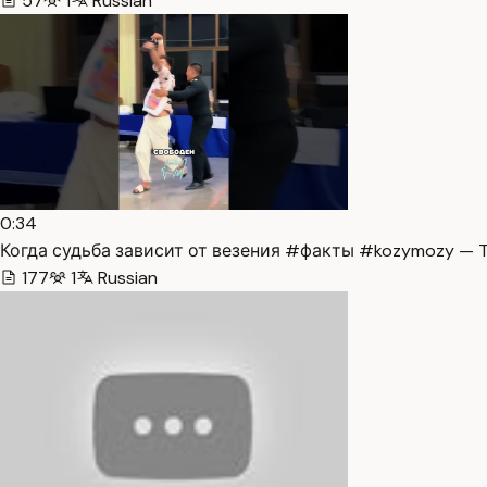
57
1
Russian
0:34
Когда судьба зависит от везения #факты #kozymozy — T
177
1
Russian