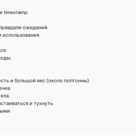
e timestamp.
оправдали ожиданий.
я использования.
ся.
моды.
сть и большой вес (около полтонны).
ечке.
ела.
стаиваться и тухнуть.
ными.