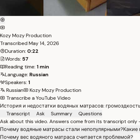
Kozy Mozy Production
Transcribed
May 14, 2026
Duration:
0:22
Words:
57
Reading time:
1 min
Language:
Russian
Speakers:
1
Russian
Kozy Mozy Production
Transcribe a YouTube Video
История и недостатки водяных матрасов: громоздкость
Transcript
Ask
Summary
Questions
Ask about this video. Answers come from its transcript only
Почему водяные матрасы стали непопулярными?
Какие 
Почему вес водяного матраса считается проблемой?