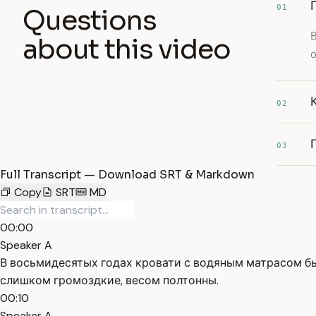
01
Questions
about this video
о
02
03
Full Transcript — Download SRT & Markdown
Copy
SRT
MD
00:00
Speaker A
В восьмидесятых годах кровати с водяным матрасом был
слишком громоздкие, весом полтонны.
00:10
Speaker A