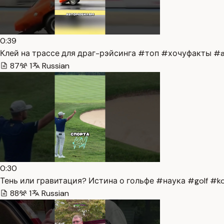
0:39
Клей на трассе для драг-рэйсинга #топ #хочуфакты #a
87
1
Russian
0:30
Тень или гравитация? Истина о гольфе #наука #golf #ko
88
1
Russian