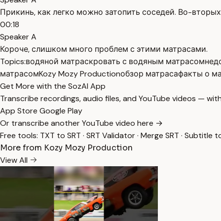
Прикинь, как легко можно затопить соседей. Во-вторых
00:18
Speaker A
Короче, слишком много проблем с этими матрасами.
Topics:
водяной матрас
кровать с водяным матрасом
нед
матрасом
Kozy Mozy Production
обзор матраса
факты о м
Get More with the SozAI App
Transcribe recordings, audio files, and YouTube videos — with
App Store
Google Play
Or transcribe another YouTube video here →
Free tools:
TXT to SRT
·
SRT Validator
·
Merge SRT
·
Subtitle t
More from Kozy Mozy Production
View All