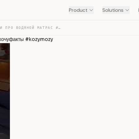
Product
Solutions
ВСЕ ЧТО ВЫ НЕ ЗНАЛИ ПРО ВОДЯНОЙ МАТРАС #ФАКТЫ #ОБЗОР #Х… — TRANSCRIPT
 #хочуфакты #kozymozy