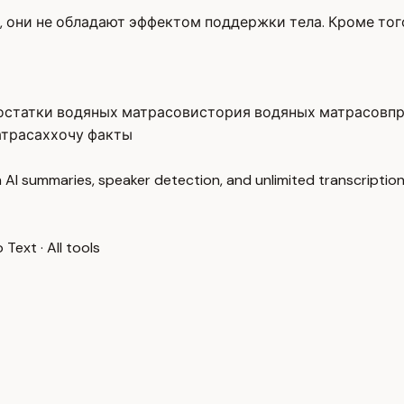
, они не обладают эффектом поддержки тела. Кроме того
остатки водяных матрасов
история водяных матрасов
п
атрасах
хочу факты
 AI summaries, speaker detection, and unlimited transcription
o Text
·
All tools